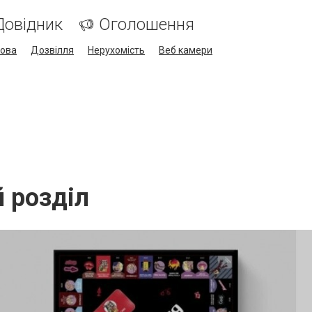
Довідник
Оголошення
кова
Дозвілля
Нерухомість
Веб камери
й розділ