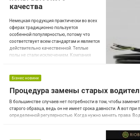
качества
Немецкая продукция практически во всех
сферах традиционно пользуется
особенной популярностью, потому что
соответствует всем стандартам и является
действительно качественной. Теплые
полы не стали исключением. Компания
Hemstedt не просто так считается одним
из лучших производителей такой
продукции не только на европейской
Бізнес новини
территории, но и по всему миру. По ссылке
Процедура замены старых водител
https://leto.net.ua/teplye-
poly/hemstedt_pol/ с видами и
В большинстве случаев нет потребности в том, чтобы замени
особенностями ее продукции можно
старого образца, ведь он не имеет срока давности. А вот при
ознако...
определенной регулярностью. Когда нужно менять права Вод
территории Украины, ведь они являются действительными, по