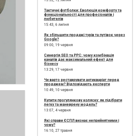
15:52,
12 липня
Тактичні футболки: Еволюція комфорту та
функціональності для професіоналів і
любителів
15:43,
6 липня
Як збільшити продажі турів та путівок через
Google?
09:00,
19 червня
Синергія SEO та PPC: чому комбінація
каналів дає максимальний ефект для
бізнесу
13:29,
17 червня
Чи варто реставрувати антикваріат перед
продажем? Відповідають експерти
10:49,
10 червня
Купити прогулянкову коляску: як підібрати
легку та маневрену модель?
13:07,
4 червня
Які справи ЄСПЛ визнає неприйнятними і
чому?
16:10,
27 травня