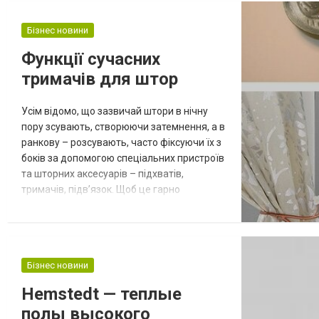
витаминов Витамины обеспечивают
правильный обмен веществ,
Бізнес новини
поддерживают в боевом состоянии
Функції сучасних
иммунитет. Чаще всего витамины
тримачів для штор
поступают в организм с пищей. При их
нехватке ребенок может чу...
Усім відомо, що зазвичай штори в нічну
пору зсувають, створюючи затемнення, а в
ранкову – розсувають, часто фіксуючи їх з
боків за допомогою спеціальних пристроїв
та шторних аксесуарів – підхватів,
тримачів, підв’язок. Щоб це гарно
виглядало, потрібно знати, які саме
аксесуари використовувати, як їх
правильно кріпити та на якій висоті.
Розглянемо тримачі для штор – жорсткі
Бізнес новини
вироби, призначені для фіксації шторних
полотен у певному положенні. Часто вони
Hemstedt — теплые
вико...
полы высокого