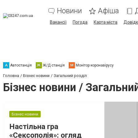
Новини
Афіша
Вакансії
Погода
Карта міста
Довід
А
Автостанція
Ж
Ж/Д станція
М
Монітор коронавірусу
Головна
Бізнес новини
Загальний розділ
Бізнес новини / Загальни
Бізнес новини
Настільна гра
«Сексополія»: огляд