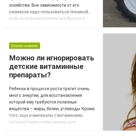
хозяйства. Вне зависимости от его
размеров надо пользоваться техникой,
если хочется выполнять все быстро и
продуктивно. Есть на современном рынке
немало интересных решений и моделей,
чтобы каждый под свои потребности
нашел оптимальный вариант. По ссылке
Бізнес новини
alliancetechnika.ua с основными
Можно ли игнорировать
вариантами можно ознакомится
детские витаминные
детальней, получив доступ к удобному
электронном...
препараты?
Ребенок в процессе роста тратит очень
много энергии, для восстановления
которой ему требуются полезные
вещества – жиры, белки, углеводы. Кроме
того, еще и минералы с витаминами,
которые также очень важны для
полноценного функционирования и
успешного развития. Роль и источники