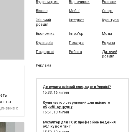
Будівництво
Відпочинок
Розваги
Бізнес
Меблі
Спорт
Жіночий
Інтернет
Культура
розділ
Економіка
Інтер'єр
Мода
Кулінарія
Послуги
Родина
Подорожі
Робота
Дитячий
розділ
Реклама
Де купити якісний спецодяг в Україні?
15:33,
16 липня
меть
анг на
Культиватор стерньовий для якісного
обробітку грунту
динение с
16:51,
13 липня
Бухгалтер для ТОВ: професійне ведення
обліку компанії