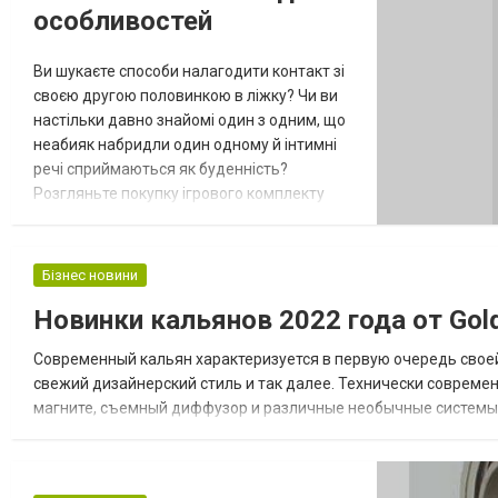
особливостей
Ви шукаєте способи налагодити контакт зі
своєю другою половинкою в ліжку? Чи ви
настільки давно знайомі один з одним, що
неабияк набридли один одному й інтимні
речі сприймаються як буденність?
Розгляньте покупку ігрового комплекту
«Сексополія», який вдихне у ваші стосунки
нові відчуття. Сумніваєтесь? Почитайте
огляд настільної гри, який ми наводимо
Бізнес новини
нижче. У чому полягають правила гри? На
Новинки кальянов 2022 года от Go
перший погляд змагання мало чим
відрізняється від усієї відомої «Моно...
Современный кальян характеризуется в первую очередь свое
свежий дизайнерский стиль и так далее. Технически совреме
магните, съемный диффузор и различные необычные системы п
колбой вместо традиционного резинового уплотнителя. Наш ин