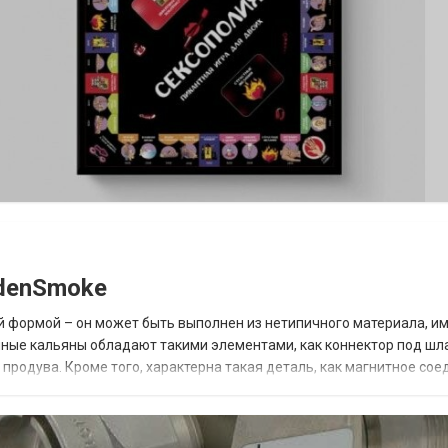
ldenSmoke
й формой – он может быть выполнен из нетипичного материала, и
нные кальяны обладают такими элементами, как коннектор под шл
родува. Кроме того, характерна такая деталь, как магнитное сое
тернет магазин табака для...