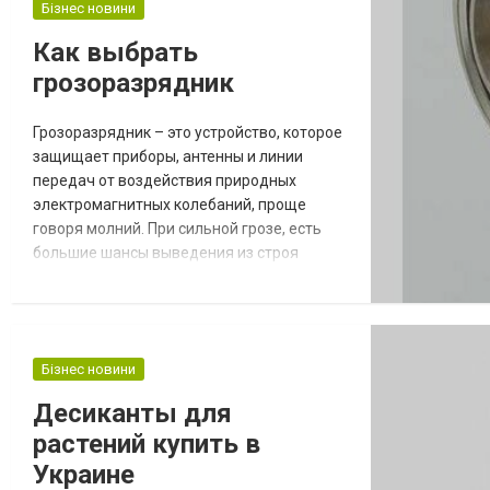
Бізнес новини
Как выбрать
грозоразрядник
Грозоразрядник – это устройство, которое
защищает приборы, антенны и линии
передач от воздействия природных
электромагнитных колебаний, проще
говоря молний. При сильной грозе, есть
большие шансы выведения из строя
техники. Это может случиться из-за удара
молнии. Ее сигналы настолько сильны, что
во много раз превышают допустимые
нормы, тем самым, при контакте просто
Бізнес новини
сжигают все подключенные приборы. Во
избежание таких ужасных ситуаций и
Десиканты для
устанавливается гроз...
растений купить в
Украине