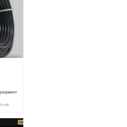
 документ
ть на