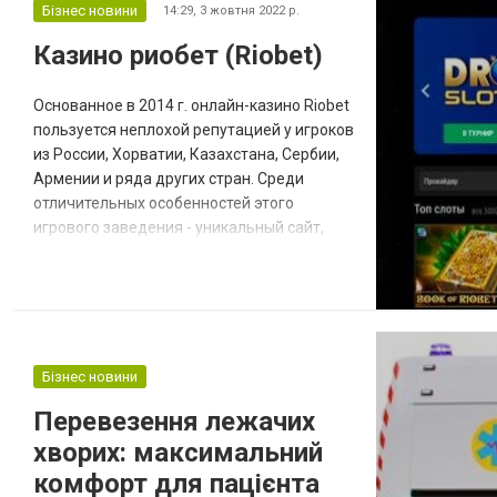
Бізнес новини
14:29,
3 жовтня 2022 р.
Казино риобет (Riobet)
Основанное в 2014 г. онлайн-казино Riobet
пользуется неплохой репутацией у игроков
из России, Хорватии, Казахстана, Сербии,
Армении и ряда других стран. Среди
отличительных особенностей этого
игрового заведения - уникальный сайт,
полностью адаптированный под любой
гаджет от компьютера до айфона, и
сотрудничество с гемблерами из биткоин-
сообщества. Бонусы и акции Riobet
предлагает исключительно депозитные
бонусы. Среди них: сразу после
Бізнес новини
регистрации - 15 прив...
Перевезення лежачих
хворих: максимальний
комфорт для пацієнта