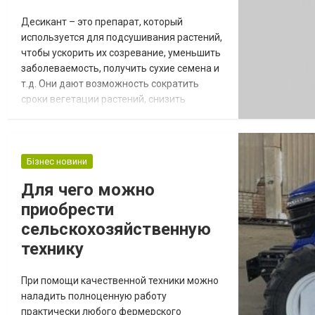
Десикант – это препарат, который
используется для подсушивания растений,
чтобы ускорить их созревание, уменьшить
заболеваемость, получить сухие семена и
т.д. Они дают возможность сократить
сроки вегетации растений, снизить
затраты на подсушивание, не допустить
высыпания семян, поедания насекомыми и
т.д. Купить десикант высокого качества и
по доступной цене вы можете на
Бізнес новини
https://aztorg.com.ua/ru/catalog/desikanty.
Для чего можно
Десиканты для подсушивания растений:
приобрести
виды и...
сельскохозяйственную
технику
При помощи качественной техники можно
наладить полноценную работу
практически любого фермерского