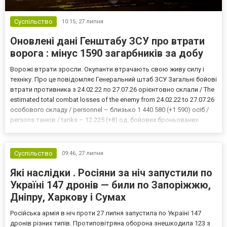
Суспільство
10:15,
27 липня
Оновлені дані Генштабу ЗСУ про втрати
ворога : мінус 1590 загарбників за добу
Ворожі втрати зросли. Окупанти втрачають свою живу силу і
техніку. Про це повідомляє Генеральний штаб ЗСУ Загальні бойові
втрати противника з 24.02.22 по 27.07.26 орієнтовно склали / The
estimated total combat losses of the enemy from 24.02.22 to 27.07.26
особового складу / personnel – близько 1 440 580 (+1 590) осіб /
persons танків / tanks – 12 225 (+8) од. бойових броньованих
машин / troop-carrying AFVs – 25 032 (+13) од. артилерійських
систем / artille...
Суспільство
09:46,
27 липня
Які наслідки . Росіяни за ніч запустили по
Україні 147 дронів — били по Запоріжжю,
Дніпру, Харкову і Сумах
Російська армія в ніч проти 27 липня запустила по Україні 147
дронів різних типів. Протиповітряна оборона знешкодила 123 з