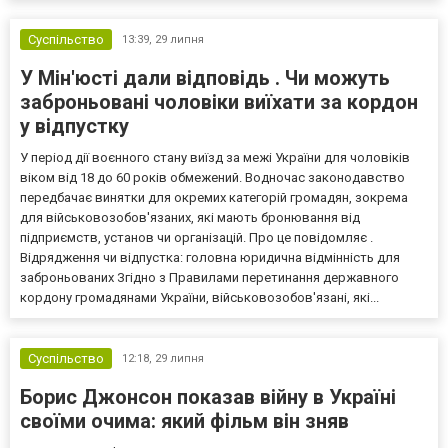
посуха та сильний вітер призвели до виник...
Суспільство
13:39,
29 липня
У Мін'юсті дали відповідь . Чи можуть
заброньовані чоловіки виїхати за кордон
у відпустку
У період дії воєнного стану виїзд за межі України для чоловіків
віком від 18 до 60 років обмежений. Водночас законодавство
передбачає винятки для окремих категорій громадян, зокрема
для військовозобов'язаних, які мають бронювання від
підприємств, установ чи організацій. Про це повідомляє .
Відрядження чи відпустка: головна юридична відмінність для
заброньованих Згідно з Правилами перетинання державного
кордону громадянами України, військовозобов'язані, які...
Суспільство
12:18,
29 липня
Борис Джонсон показав війну в Україні
своїми очима: який фільм він зняв