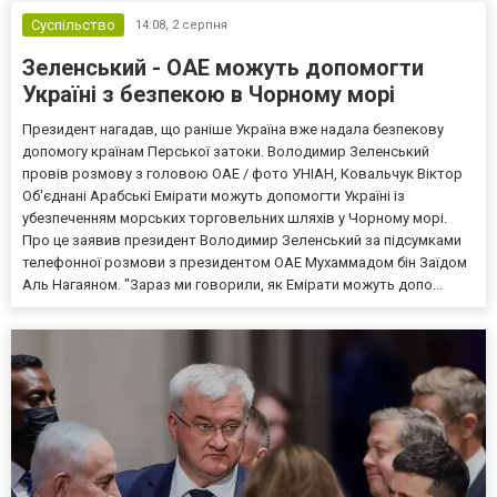
Суспільство
14:08,
2 серпня
Зеленський - ОАЕ можуть допомогти
Україні з безпекою в Чорному морі
Президент нагадав, що раніше Україна вже надала безпекову
допомогу країнам Перської затоки. Володимир Зеленський
провів розмову з головою ОАЕ / фото УНІАН, Ковальчук Віктор
Об'єднані Арабські Емірати можуть допомогти Україні із
убезпеченням морських торговельних шляхів у Чорному морі.
Про це заявив президент Володимир Зеленський за підсумками
телефонної розмови з президентом ОАЕ Мухаммадом бін Заїдом
Аль Нагаяном. "Зараз ми говорили, як Емірати можуть допо...