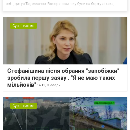
звіт, цитує Tagesschau. Боєприпаси, яку були на борту літака,
незадовго до цього доставили з Франції до Лейпцига, після чого
їх мали транспортувати далі. За даними слідства, 4 серпня о...
Суспільство
Стефанішина після обрання "запобіжки"
зробила першу заяву . "Я не маю таких
мільйонів"
14:11,
Сьогодні
Суспільство