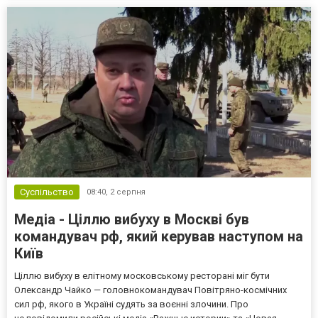
Суспільство
08:40,
2 серпня
Медіа - Ціллю вибуху в Москві був
командувач рф, який керував наступом на
Київ
Ціллю вибуху в елітному московському ресторані міг бути
Олександр Чайко — головнокомандувач Повітряно-космічних
сил рф, якого в Україні судять за воєнні злочини. Про