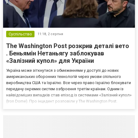
Суспільство
11:18,
2 серпня
The Washington Post розкрив деталі вето
. Беньямін Нетаньягу заблокував
«Залізний купол» для України
Україна може зіткнутися з обмеженнями у доступі до нових
американських оборонних технологій через умови спільного
виробництва США та Ізраїлю. Все через право Ізраїлю блокувати
передачу окремих систем озброєння третім країнам. Одним із
найвідоміших випадків став епізод із системами «Залізний купол»
(Iron Dome). Про інцидент розповіли у The Washington Post.
Важливо! У 2023 році американські законодавці виступали за
передачу Україні цих систем для захисту цив...