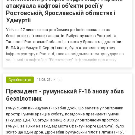
атакувала нафтові об'єкти росії у
Ростовській, Ярославській областях і
Удмуртії
У ніч на 27 липня низка російських регіонів зазнала атак
безпілотних літальних апаратів. Вибухи лунали в Ростові та
Таганрозі Ростовської області, а також у Ярославлі, долетіли
БпЛА й до Удмуртії. Серед іншого, було атаковано портову
інфраструктуру в Ростові, також повідомляється про удари по
залізниці та нафтобазі "Росрезерву". Інформацію про атаку
задокументував Telegram-канал Exilenova+, а президент України
Володимир Зеленський розповів про подробиці уд...
Суспільство
16:08,
25 липня
Президент - румунський F-16 знову збив
безпілотник
Румунський винищувач F-16 збив дрон, що залетів у повітряний
простір Румунії вранці в суботу, повідомив президент Румунії
Нікушор Дан. "Сьогодні вранці о 8:30 у повітряному просторі
Румунії, за 10 км на захід від міста Сфанту-Георге (Дельта), було
збито ще один дрон. Дрон збив румунський пілот з літака F-16", –