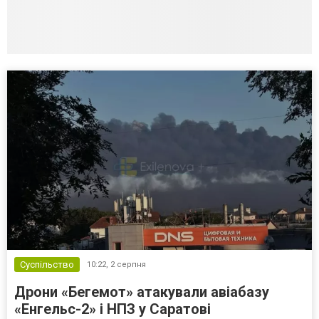
Суспільство
10:22,
2 серпня
Дрони «Бегемот» атакували авіабазу
«Енгельс-2» і НПЗ у Саратові