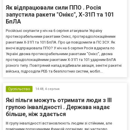
Як відпрацювали сили ППО . Росія
запустила ракети "Онікс", Х-31П та 101
БпЛА
Російські окупанти у ніч на 6 серпня атакували Україну
протикорабельними ракетами Онікс, протирадіолокаційними
ракетами Х-31П та 101 БпЛА. Про це повідомили в ПС ЗСУ. Як
вночі відпрацювала ППО? У ніч на 6 серпня Росія вдарила по
Україні двома протикорабельними ракетами "Онікс", двома
протирадіолокаційними ракетами Х-31П та 101 ударним БпЛА
різного типу. Повітряний напад відбивали авіація, зенітні ракетні
війська, підрозділи РЕБ та безпілотних систем, мобіл...
Суспільство
14:48,
4 серпня
Які пільги можуть отримати люди з III
групою інвалідності . Держава надає
більше, ніж здається
III групу інвалідності встановлюють людям зі стійкими, але
помірними порушеннями функцій організму, які частково