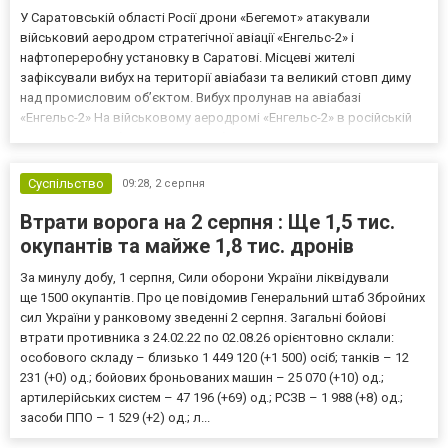
У Саратовській області Росії дрони «Бегемот» атакували
військовий аеродром стратегічної авіації «Енгельс-2» і
нафтопереробну установку в Саратові. Місцеві жителі
зафіксували вибух на території авіабази та великий стовп диму
над промисловим об’єктом. Вибух пролунав на авіабазі
«Енгельс-2» На військовому аеродромі «Енгельс-2» в російській
Саратовській області стався вибух унаслідок атаки дронів
«Бегемот». На кадрах, опублікованих місцевими жителями,
зафіксов...
Суспільство
09:28,
2 серпня
Втрати ворога на 2 серпня : Ще 1,5 тис.
окупантів та майже 1,8 тис. дронів
За минулу добу, 1 серпня, Сили оборони України ліквідували
ще 1500 окупантів. Про це повідомив Генеральний штаб Збройних
сил України у ранковому зведенні 2 серпня. Загальні бойові
втрати противника з 24.02.22 по 02.08.26 орієнтовно склали:
особового складу – близько 1 449 120 (+1 500) осіб; танків – 12
231 (+0) од.; бойових броньованих машин – 25 070 (+10) од.;
артилерійських систем – 47 196 (+69) од.; РСЗВ – 1 988 (+8) од.;
засоби ППО – 1 529 (+2) од.; л...