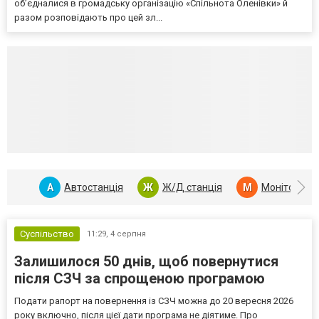
об’єдналися в громадську організацію «Спільнота Оленівки» й
разом розповідають про цей зл...
А
Автостанція
Ж
Ж/Д станція
М
Монітор кор
Суспільство
11:29,
4 серпня
Залишилося 50 днів, щоб повернутися
після СЗЧ за спрощеною програмою
Подати рапорт на повернення із СЗЧ можна до 20 вересня 2026
року включно, після цієї дати програма не діятиме. Про