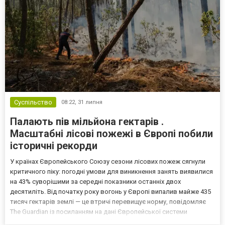
Суспільство
08:22,
31 липня
Палають пів мільйона гектарів .
Масштабні лісові пожежі в Європі побили
історичні рекорди
У країнах Європейського Союзу сезони лісових пожеж сягнули
критичного піку: погодні умови для виникнення занять виявилися
на 43% суворішими за середні показники останніх двох
десятиліть. Від початку року вогонь у Європі випалив майже 435
тисяч гектарів землі — це втричі перевищує норму, повідомляє
The Guardian із посиланням на дані Європейської системи
інформації про лісові пожежі (Effis). Екстремальні хвилі спеки,