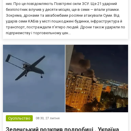
них. Про це повідомляють Повітряні сили ЗСУ. Ще 21 ударний
безпілотник влучив у десяти місцях, ще в семи — впали уламки.
Зокрема, дронами та авіабомбами росіяни атакували Суми. Від
ударів семи КАБів у місті пошкоджені будинки, інфраструктура й
транспорт, постраждали пʼятеро людей. Дрони також ударили по
підприємству і торговельному цен...
Суспільство
08:30,
27 липня
Зеленський розкрив подробиці . Україна