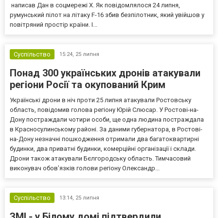
написав Дан в соцмережі Х. Як повідомлялося 24 липня,
румунський пілот на літаку F-16 збив безпілотник, який увійшов у
повітряний простір країни. І...
Суспільство
15:24,
25 липня
Понад 300 українських дронів атакували
регіони Росії та окупований Крим
Українські дрони в ніч проти 25 липня атакували Ростовську
область, повідомив голова регіону Юрій Слюсар. У Ростові-на-
Дону постраждали чотири особи, ще одна людина постраждала
в Красносулинському районі. За даними губернатора, в Ростові-
на-Дону незначні пошкодження отримали два багатоквартирні
будинки, два приватні будинки, комерційні організації і склади.
Дрони також атакували Бєлгородську область. Тимчасовий
виконувач обов’язків голови регіону Олександр...
Суспільство
13:14,
25 липня
ЗМІ - у Білому домі підтвердили