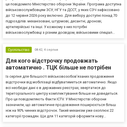
це повідомило Міністерство оборони України. Програма доступна
військовослужбовцям ЗСУ, НГУ та ДССТ, у яких СЗЧ зафіксовано
до 12 червня 2026 року включно. Для вибору доступні понад 70
підрозділів: механізовані, штурмові, десантні, дронові,
артилерійські та інші. У кожному з них потрібні
військовослужбовці з різним досвідом, військовими спеціал...
Суспільство
08:42,
4 серпня
Для кого відстрочку продовжать
автоматично . ТЦК більше не потрібен
Із серпня для більшості військовозобов’язаних продовження
відстрочки від мобілізації відбуватиметься автоматично. Якщо
всі необхідні дані є в державних реєстрах, звертатися до
територіального центру комплектування більше не доведеться.
Про це повідомляють Факти ICTV. У Міністерстві оборони
зазначили, що автоматичне продовження поширюється більш
ніж на 90% чинних відстрочок. Такий механізм уже охоплює 22
категорії громадян. Ще для 11 категорій оформити нову...