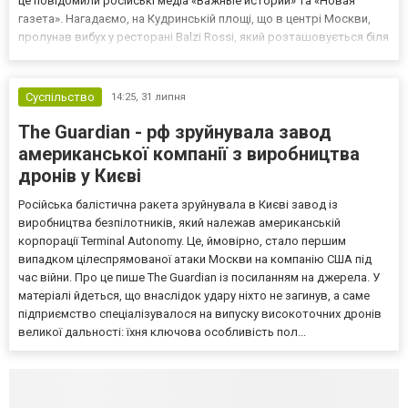
це повідомили російські медіа «Важные истории» та «Новая
газета». Нагадаємо, на Кудринській площі, що в центрі Москви,
пролунав вибух у ресторані Balzi Rossi, який розташовується біля
багатоповерхівки, — там сталася пожежа. Про те, що ціллю
вибуху був Чайко, заявили російські «військкори» Кири...
Суспільство
14:25,
31 липня
The Guardian - рф зруйнувала завод
американської компанії з виробництва
дронів у Києві
Російська балістична ракета зруйнувала в Києві завод із
виробництва безпілотників, який належав американській
корпорації Terminal Autonomy. Це, ймовірно, стало першим
випадком цілеспрямованої атаки Москви на компанію США під
час війни. Про це пише The Guardian із посиланням на джерела. У
матеріалі йдеться, що внаслідок удару ніхто не загинув, а саме
підприємство спеціалізувалося на випуску високоточних дронів
великої дальності: їхня ключова особливість пол...