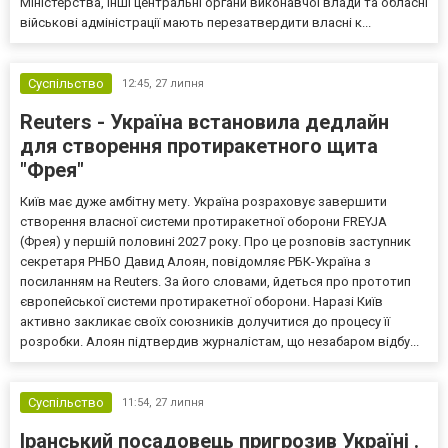
Міністерства, інші центральні органи виконавчої влади та обласні
військові адміністрації мають перезатвердити власні к...
Суспільство
12:45,
27 липня
Reuters - Україна встановила дедлайн
для створення протиракетного щита
"Фрея"
Київ має дуже амбітну мету. Україна розраховує завершити
створення власної системи протиракетної оборони FREYJA
(Фрея) у першій половині 2027 року. Про це розповів заступник
секретаря РНБО Давид Алоян, повідомляє РБК-Україна з
посиланням на Reuters. За його словами, йдеться про прототип
європейської системи протиракетної оборони. Наразі Київ
активно закликає своїх союзників долучитися до процесу її
розробки. Алоян підтвердив журналістам, що незабаром відбу...
Суспільство
11:54,
27 липня
Іранський посадовець пригрозив Україні .