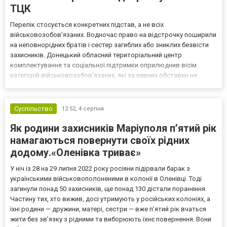
ТЦК
Перелік стосується конкретних підстав, а не всіх
військовозобов’язаних. Водночас право на відстрочку поширили
на неповнорідних братів і сестер загиблих або зниклих безвісти
захисників. Донецький обласний територіальний центр
комплектування та соціальної підтримки оприлюднив вісім
категорій військовозобов’язаних, які за певних обставин не
мають права на відстрочку від мобілізації за раніше доступними
підставами. Серед них — окремі студенти, боржники з аліме...
Суспільство
12:52,
4 серпня
Як родини захисників Маріуполя пʼятий рік
намагаються повернути своїх рідних
додому.«Оленівка триває»
У ніч із 28 на 29 липня 2022 року росіяни підірвали барак з
українськими військовополоненими в колонії в Оленівці. Тоді
загинули понад 50 захисників, ще понад 130 дістали поранення.
Частину тих, хто вижив, досі утримують у російських колоніях, а
їхні родини — дружини, матері, сестри — вже п’ятий рік вчаться
жити без зв’язку з рідними та виборюють їхнє повернення. Вони