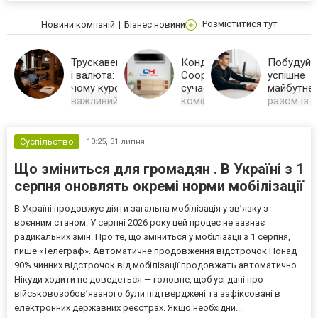
Розміститися тут
Новини компаній
Бізнес новини
Трускавець
Кондиціонери
Побудуй
і валюта:
Cooper&Hunter -
успішне
чому курс
сучасні рішення для
майбутнє
важливий
комфорту та
разом із
не лише
енергоефективності
сучасною
туристу, а й
...
освітою у
санаторію
столиці
Суспільство
10:25,
31 липня
Чому
Сучасний к
санаторному
Київ КІБіТ з
Що зміниться для громадян . В Україні з 1
бізнесу
практичним
Трускавця
навчанням,
серпня оновлять окремі норми мобілізації
важливо
актуальним
звіряти курс
спеціально
В Україні продовжує діяти загальна мобілізація у зв’язку з
франка та
та можливі
фунта
працевлашт
воєнним станом. У серпні 2026 року цей процес не зазнає
стерлінгів
після навча
радикальних змін. Про те, що зміниться у мобілізації з 1 серпня,
перед
платежами
пише «Телеграф». Автоматичне продовження відстрочок Понад
іноземним
90% чинних відстрочок від мобілізації продовжать автоматично.
партнерам і
Нікуди ходити не доведеться — головне, щоб усі дані про
закупівлями.
військовозобов’язаного були підтверджені та зафіксовані в
електронних державних реєстрах. Якщо необхідни...