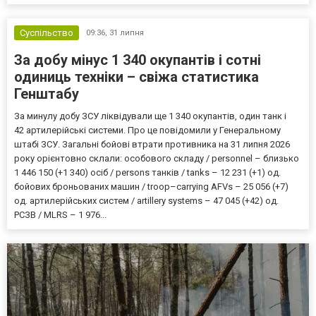
Суспільство
09:36,
31 липня
За добу мінус 1 340 окупантів і сотні
одиниць техніки – свіжа статистика
Генштабу
За минулу добу ЗСУ ліквідували ще 1 340 окупантів, один танк і
42 артилерійські системи. Про це повідомили у Генеральному
штабі ЗСУ. Загальні бойові втрати противника на 31 липня 2026
року орієнтовно склали: особового складу / personnel – близько
1 446 150 (+1 340) осіб / persons танків / tanks – 12 231 (+1) од.
бойових броньованих машин / troop–carrying AFVs – 25 056 (+7)
од. артилерійських систем / artillery systems – 47 045 (+42) од.
РСЗВ / MLRS – 1 976...