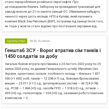
стало перероблення російської сирої нафти. Про
це повідомляє Reuters. Заборону на проведення транзакцій для
заводу внесли до 21-го пакета санкцій ЄС. Обмеження набудуть
чинності через шість місяців. НПЗ в Кулеві, який належить
компанії Black Sea Petroleum (BSP), потрапив під санкції після того,
як торік у жовтні стало відомо про постачання сировини від...
Суспільство
09:33,
25 липня
Генштаб ЗСУ - Ворог втратив сім танків і
1450 солдатів за добу
Загальні бойові втрати противника з 24 лютого 2022 року по 25
липня 2026 року, за даними Генерального штабу Збройних Сил
України, орієнтовно склали: особового складу — близько 1 437
550 (+1 450) осіб; танків — 12 208 (+7) од.; бойових броньованих
машин — 25 011 (+11) од.; артилерійських систем — 46 724 (+78)
од.; РСЗВ — 1 968 (+0) од.; засоби ППО — 1 518 (+2) од.; літаків —
439 (+0) од.; гелікоптерів — 354 (+0) од.; наземних робототехнічних
комплексів — 2...