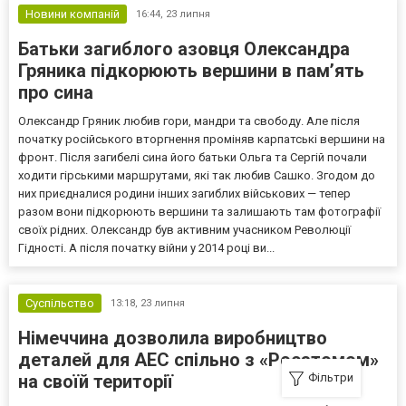
Новини компаній
16:44,
23 липня
Батьки загиблого азовця Олександра
Гряника підкорюють вершини в пам’ять
про сина
Олександр Гряник любив гори, мандри та свободу. Але після
початку російського вторгнення проміняв карпатські вершини на
фронт. Після загибелі сина його батьки Ольга та Сергій почали
ходити гірськими маршрутами, які так любив Сашко. Згодом до
них приєдналися родини інших загиблих військових — тепер
разом вони підкорюють вершини та залишають там фотографії
своїх рідних. Олександр був активним учасником Революції
Гідності. А після початку війни у 2014 році ви...
Суспільство
13:18,
23 липня
Німеччина дозволила виробництво
деталей для АЕС спільно з «Росатомом»
Фільтри
на своїй території