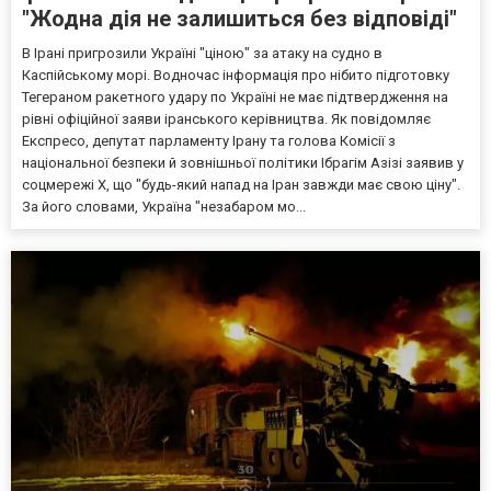
"Жодна дія не залишиться без відповіді"
В Ірані пригрозили Україні "ціною" за атаку на судно в
Каспійському морі. Водночас інформація про нібито підготовку
Тегераном ракетного удару по Україні не має підтвердження на
рівні офіційної заяви іранського керівництва. Як повідомляє
Експресо, депутат парламенту Ірану та голова Комісії з
національної безпеки й зовнішньої політики Ібрагім Азізі заявив у
соцмережі X, що "будь-який напад на Іран завжди має свою ціну".
За його словами, Україна "незабаром мо...