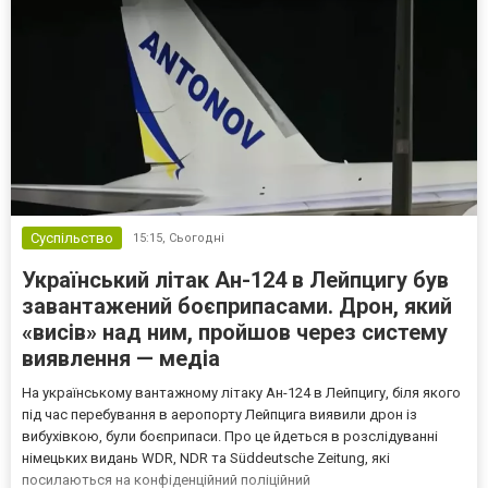
Суспільство
15:15,
Сьогодні
Український літак Ан-124 в Лейпцигу був
завантажений боєприпасами. Дрон, який
«висів» над ним, пройшов через систему
виявлення — медіа
На українському вантажному літаку Ан-124 в Лейпцигу, біля якого
під час перебування в аеропорту Лейпцига виявили дрон із
вибухівкою, були боєприпаси. Про це йдеться в розслідуванні
німецьких видань WDR, NDR та Süddeutsche Zeitung, які
посилаються на конфіденційний поліційний