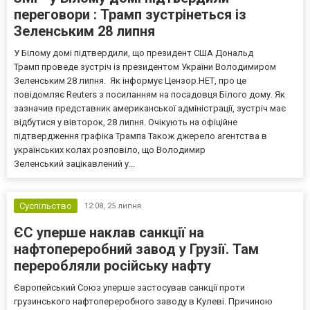
переговори : Трамп зустрінеться із
Зеленським 28 липня
У Білому домі підтвердили, що президент США Дональд
Трамп проведе зустріч із президентом України Володимиром
Зеленським 28 липня. Як інформує Цензор.НЕТ, про це
повідомляє Reuters з посиланням на посадовця Білого дому. Як
зазначив представник американської адміністрації, зустріч має
відбутися у вівторок, 28 липня. Очікують на офіційне
підтвердження графіка Трампа Також джерело агентства в
українських колах розповіло, що Володимир
Зеленський зацікавлений у...
Суспільство
12:08,
25 липня
ЄС уперше наклав санкції на
нафтопереробний завод у Грузії. Там
переробляли російську нафту
Європейський Союз уперше застосував санкції проти
грузинського нафтопереробного заводу в Кулеві. Причиною