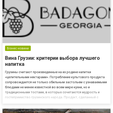
Бізнес новини
Вина Грузии: критерии выбора лучшего
напитка
Грузины считают произведенные на их родине напитки
«целительными нектарами». Потребление культового продукта
сопровождается не только обильным застольем с узнаваемыми
блюдами не менее известной во всем мире кухни, но и
традиционными тостами, в которых сочетаются мудрость и
гостеприимство грузинского народа. Продукт, сделанный с
такой любовью и уважением к винограду, априори не может
быть рядовым, поэтому его с удовольствием потребляют и в
нашей стране. Как...