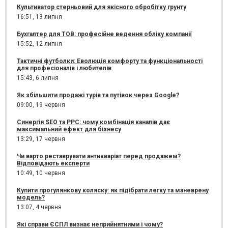
Культиватор стерньовий для якісного обробітку грунту
16:51,
13 липня
Бухгалтер для ТОВ: професійне ведення обліку компанії
15:52,
12 липня
Тактичні футболки: Еволюція комфорту та функціональності
для професіоналів і любителів
15:43,
6 липня
Як збільшити продажі турів та путівок через Google?
09:00,
19 червня
Синергія SEO та PPC: чому комбінація каналів дає
максимальний ефект для бізнесу
13:29,
17 червня
Чи варто реставрувати антикваріат перед продажем?
Відповідають експерти
10:49,
10 червня
Купити прогулянкову коляску: як підібрати легку та маневрену
модель?
13:07,
4 червня
Які справи ЄСПЛ визнає неприйнятними і чому?