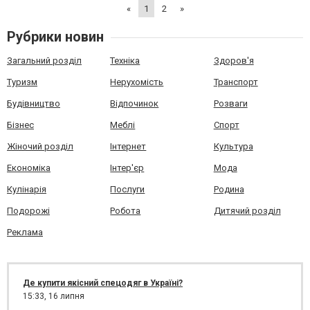
«
1
2
»
Рубрики новин
Загальний розділ
Техніка
Здоров'я
Туризм
Нерухомість
Транспорт
Будівництво
Відпочинок
Розваги
Бізнес
Меблі
Спорт
Жіночий розділ
Інтернет
Культура
Економіка
Інтер'єр
Мода
Кулінарія
Послуги
Родина
Подорожі
Робота
Дитячий розділ
Реклама
Де купити якісний спецодяг в Україні?
15:33,
16 липня