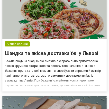
Бізнес новини
Швидка та якісна доставка їжі у Львові
Кожна людина знає, якою смачною є правильно приготована
піца із хрумкою скоринкою та соковитою начинкою. Якщо є
бажання пригадати цей момент та спробувати справжній витвір
кулінарного мистецтва, варто замовити доставлення їжі із
закладу піца Львів. При бажанні ознайомитися із переліком
страв, які можливі для замовлення, датальніше на сайті можна
вивчити асортимент продуктів, які пропонуються для клієнтів.
Тут є не тільки смачна піца, але й інші смаколики,...