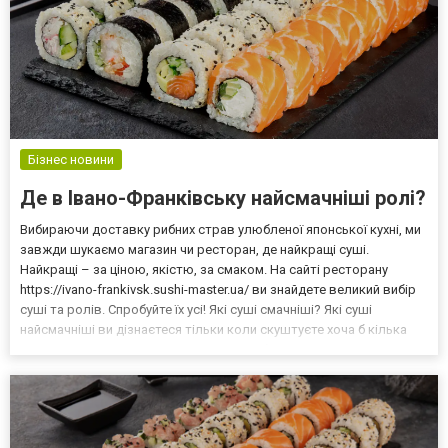
Бізнес новини
Де в Івано-Франківську найсмачніші ролі?
Вибираючи доставку рибних страв улюбленої японської кухні, ми
завжди шукаємо магазин чи ресторан, де найкращі суші.
Найкращі – за ціною, якістю, за смаком. На сайті ресторану
https://ivano-frankivsk.sushi-master.ua/ ви знайдете великий вибір
суші та ролів. Спробуйте їх усі! Які суші смачніші? Які суші
найсмачніші ви дізнаєтеся тільки коли скуштуєте хоча б кілька
видів. Всі вони відрізняються за способом приготування та
начинкою. Суші бувають різні: - Нігір...