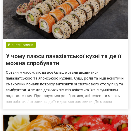
Бізнес новини
У чому плюси паназіатської кухні та де її
можна спробувати
Останнім часом, люди все більше стали цікавитися
паназіатською та японською кухнею. Суші, роли та інші екзотичні
смаколики почали потроху витісняти зі святкового столу піцу та
гамбургери. Але для деяких клієнтів азіатська їжа є сумнівним
задоволенням. Пропонується розібратися, які переваги мають
пан азіатські страви та де їх вдасться замовити. Де можна
скуштувати паназіатські страви Зазвичай, японську їжу подають
у відповідних харчувальних закладах: рестор...