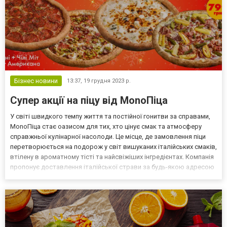
Бізнес новини
13:37,
19 грудня 2023 р.
Супер акції на піцу від MonoПіца
У світі швидкого темпу життя та постійної гонитви за справами,
MonoПіца стає оазисом для тих, хто цінує смак та атмосферу
справжньої кулінарної насолоди. Це місце, де замовлення піци
перетворюється на подорож у світ вишуканих італійських смаків,
втілену в ароматному тісті та найсвіжіших інгредієнтах. Компанія
пропонує доставлення італійської страви за будь-якою адресою
замовника (будь-то підприємство чи приватний будинок). На
сторінці https://bucha.monopiz...