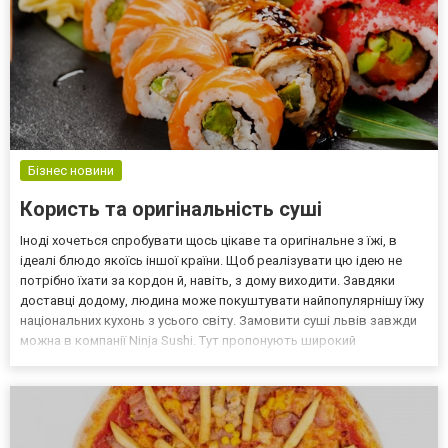
Бізнес новини
Користь та оригінальність суші
Іноді хочеться спробувати щось цікаве та оригінальне з їжі, в
ідеалі блюдо якоїсь іншої країни. Щоб реалізувати цю ідею не
потрібно їхати за кордон й, навіть, з дому виходити. Завдяки
доставці додому, людина може покуштувати найпопулярнішу їжу
національних кухонь з усього світу. Замовити суші львів завжди
можна в компанії Ninja Sushi. Тут пропонують широкий
асортимент ролів, суші та різноманітних закусок. Невисокі ціни та
оперативна доставка допоможуть отр...