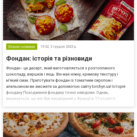
Бізнес новини
19:32,
5 грудня 2023 р.
Фондан: історія та різновиди
Фондан - це десерт, який виготовляється з розтопленого
шоколаду, вершків і яєць. Він має ніжну, кремову текстуру і
м'який смак. Приготувати фондан із томатним сиропом і
апельсином ви зможете за допомогою сайту torchyn.ua! Історія
фондану Походження фондану точно невідоме. Однак,
вважається, що він був винайдений у Франції в 17 столітті.
Французьке слово "fondant" означає "танути". Цей десерт
отримав свою назву завдяки своїй ніжній, кремовій текстурі, яка
т...