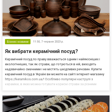
Бізнес новини
11:50,
7 червня 2023 р.
Як вибрати керамічний посуд?
Керамічний посуд по праву вважається одним і найякісніших і
екологічніших, так як страви, що готуються в ній, виходять
надзвичайно смачними і не містять шкідливих речовин. Купити
керамічний посуд в Україні ви можете на сайті інтернет-магазину
https://keramikos.com.ua/! Особливо популярні каструлі з
кераміки, в яких можна готувати корисні страви за різними
рецептами. Як правило, вони мають потовщене багатошарове
дно, що сприяє рівномірному нагріванню всієї...