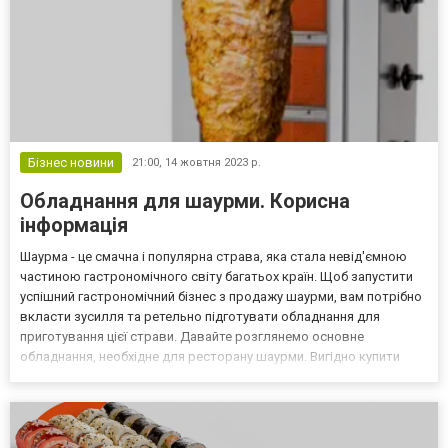
Бізнес новини
21:00,
14 жовтня 2023 р.
Обладнання для шаурми. Корисна
інформація
Шаурма - це смачна і популярна страва, яка стала невід'ємною
частиною гастрономічного світу багатьох країн. Щоб запустити
успішний гастрономічний бізнес з продажу шаурми, вам потрібно
вкласти зусилля та ретельно підготувати обладнання для
приготування цієї страви. Давайте розглянемо основне
обладнання, необхідне для ресторану шаурми. Вигідно купити
якісне обладнання для шаурми ви можете на сайті eto-za.com.ua!
Обладнання для шаурми - це важливий елемент дл...