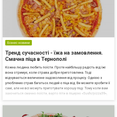
Бізнес новини
Тренд сучасності - їжа на замовлення.
Смачна піца в Тернополі
Кожна людина любить поїсти. Проте найбільшу радість від їжі
вона отримує, коли страва добре приготовлена. Тоді
відчувається величезне задоволення від процесу. Однією з
улюблених страв багатьох людей є піца від. Ви можете зробити її
самі, але не всі можуть приготувати хорошу піцу. Тому коли вам
захочеться смачно поїсти, варто піти в піцерію «Sushi/pizza39»,
де пропонується піца акція та завжди є безліч смачних страв.
Піца, що пропонується ресторанами Люди...