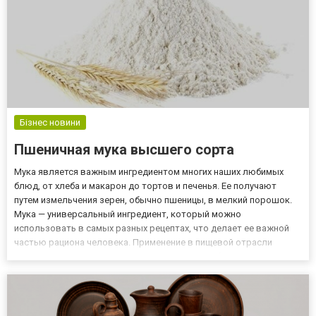
Бізнес новини
Пшеничная мука высшего сорта
Мука является важным ингредиентом многих наших любимых
блюд, от хлеба и макарон до тортов и печенья. Ее получают
путем измельчения зерен, обычно пшеницы, в мелкий порошок.
Мука — универсальный ингредиент, который можно
использовать в самых разных рецептах, что делает ее важной
частью рациона человека. Применение в пищевой отрасли
Высококачественная пшеничная мука 1 кг особенно важна для
хлебопекарных, кондитерских и макаронных изделий. Эти
отрасли промышле...