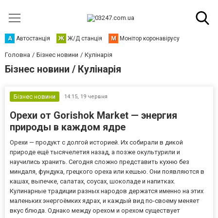
А
Автостанція
Ж
Ж/Д станція
М
Монітор коронавірусу
Головна
Бізнес новини
Кулінарія
Бізнес новини / Кулінарія
Бізнес новини
14:15,
19 червня
Орехи от Gorishok Market — энергия
природы в каждом ядре
Орехи — продукт с долгой историей. Их собирали в дикой
природе ещё тысячелетия назад, а позже окультурили и
научились хранить. Сегодня сложно представить кухню без
миндаля, фундука, грецкого ореха или кешью. Они появляются в
кашах, выпечке, салатах, соусах, шоколаде и напитках.
Кулинарные традиции разных народов держатся именно на этих
маленьких энергоёмких ядрах, и каждый вид по-своему меняет
вкус блюда. Однако между орехом и орехом существует