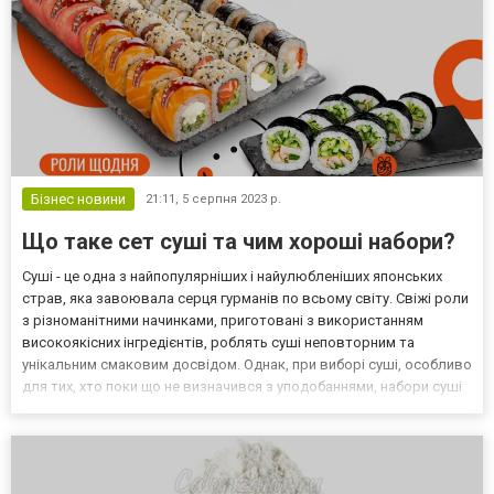
Бізнес новини
21:11,
5 серпня 2023 р.
Що таке сет суші та чим хороші набори?
Суші - це одна з найпопулярніших і найулюбленіших японських
страв, яка завоювала серця гурманів по всьому світу. Свіжі роли
з різноманітними начинками, приготовані з використанням
високоякісних інгредієнтів, роблять суші неповторним та
унікальним смаковим досвідом. Однак, при виборі суші, особливо
для тих, хто поки що не визначився з уподобаннями, набори суші
– ідеальний варіант. Що таке сет суші? Сет суші від
https://lviv.wesushi.com.ua/menu/seti – це гот...