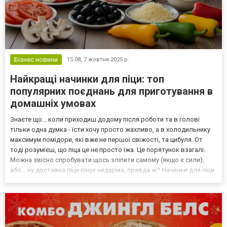
Бізнес новини
15:08,
7 жовтня 2025 р.
Найкращі начинки для піци: топ
популярних поєднань для приготування в
домашніх умовах
Знаєте що... коли приходиш додому після роботи та в голові
тільки одна думка - їсти хочу просто жахливо, а в холодильнику
максимум помідори, які вже не першої свіжості, та цибуля. От
тоді розумієш, що піца це не просто їжа. Це порятунок взагалі.
Можна звісно спробувати щось зліпити самому (якщо є сили),
або... ну доставка піци існує недарма, правда ж? Начинки для піци
роблять страву по-справжньому цікавою, адже саме вони
створюють її смак. Класичні начинки...