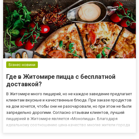
Бізнес новини
Где в Житомире пицца с бесплатной
доставкой?
В Житомире много пиццерий, но не каждое заведение предлагает
клиентам вкусные и качественные блюда. При заказе продуктов
на дом хочется, чтобы они не разочаровали, но при этом не были
запредельно дорогими. Согласно отзывам клиентов, лучшей
пиццерией в Житомире является «Монопицца». Благодаря
идеальному соотношению цена-качество многие жители города
пользуются услугами доставки этого заведения. А оформить
заказ можно на сайте https://zhitomir.monopizza.com....