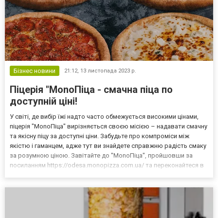
Бізнес новини
21:12,
13 листопада 2023 р.
Піцерія "MonoПіца - смачна піца по
доступній ціні!
У світі, де вибір їжі надто часто обмежується високими цінами,
піцерія "MonoПіца" вирізняється своєю місією – надавати смачну
та якісну піцу за доступні ціни. Забудьте про компроміси між
якістю і гаманцем, адже тут ви знайдете справжню радість смаку
за розумною ціною. Завітайте до "MonoПіца", пройшовши за
посиланням https://odesa.monopizza.com.ua/ та переконайтеся в
тому, що справжня гастрономічна насолода може бути
доступною для кожного. Секрет смачної пі...