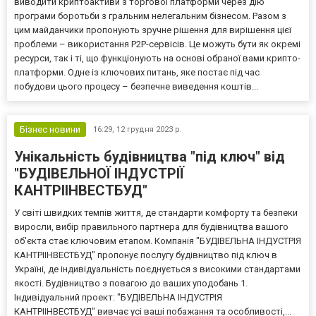
виводити криптоактиви з торгової платформи через дію
програми боротьби з гральним нелегальним бізнесом. Разом з
цим майданчики пропонують зручне рішення для вирішення цієї
проблеми – використання Р2Р-сервісів. Це можуть бути як окремі
ресурси, так і ті, що функціонують на основі обраної вами крипто-
платформи. Одне із ключових питань, яке постає під час
побудови цього процесу – безпечне виведення коштів...
Бізнес новини
16:29,
12 грудня 2023 р.
Унікальність будівництва "під ключ" від
"БУДІВЕЛЬНОЇ ІНДУСТРІЇ
КАНТРІІНВЕСТБУД"
У світі швидких темпів життя, де стандарти комфорту та безпеки
виросли, вибір правильного партнера для будівництва вашого
об'єкта стає ключовим етапом. Компанія "БУДІВЕЛЬНА ІНДУСТРІЯ
КАНТРІІНВЕСТБУД" пропонує послугу будівництво під ключ в
Україні, де індивідуальність поєднується з високими стандартами
якості. Будівництво з повагою до ваших уподобань 1.
Індивідуальний проект: "БУДІВЕЛЬНА ІНДУСТРІЯ
КАНТРІІНВЕСТБУД" вивчає усі ваші побажання та особливості,...