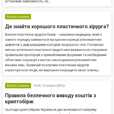
установив зависимость, сн...
Бізнес новини
Де знайти хорошого пластичного хірурга?
Взагалі пластична хірургія Львів – напрямок медицини, який з
самого порядку займається процесом корекції різноманітних
дефектів з деформаціями контурів людського тіла. Головною
метою естетичної пластичної хірургії нині вважається створення
правильних пропорцій з привабливими формами та необхідними
об'єктами і корекція з метою омолодження різноманітних
вікових змін. Зазвичай послугами пластичних хірургів
користуються люди, які вирішили покращити свою зовніш...
Бізнес новини
16:20,
13 грудня 2023 р.
Правила безпечного виводу коштів з
криптобірж
Сьогодні криптобіржа України не дає можливості напряму