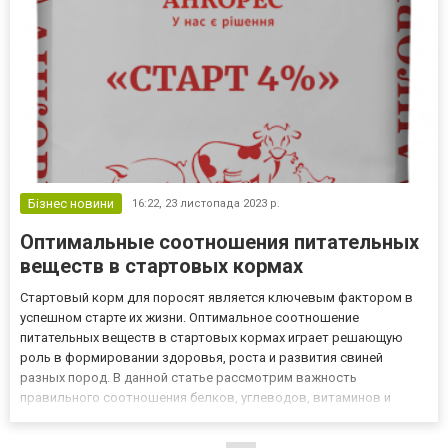
Бізнес новини
16:22,
23 листопада 2023 р.
Оптимальные соотношения питательных
веществ в стартовых кормах
Стартовый корм для поросят является ключевым фактором в
успешном старте их жизни. Оптимальное соотношение
питательных веществ в стартовых кормах играет решающую
роль в формировании здоровья, роста и развития свиней
разных пород. В данной статье рассмотрим важность
правильного соотношения белков, углеводов, витаминов и
минералов в стартовых кормах для свиней, а выбрать
качественный стартовый корм для свиней Вы можете на сайте