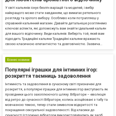
У світі кальянів існує безліч варіацій та моделей, і вибір
найкращого може стати завданням, що вимагає ретельного
розгляду та зрілого вибору. Особливо коли потрапляєш у
справжній кальянний магазин. Давайте детальніше розглянемо
ключові аспекти, які допоможуть вам знайти ідеальний кальян
для вашого відпочинку. Види кальянів: Виберіть той, який вам
підходить Традиційні кальяни Традиційні кальяни вражають
своєю класичною елегантністю та довговічністю. Зазвича...
Бізнес новини
Популярні іграшки для інтимних ігор:
розкриття таємниць задоволення
Інтимність та задоволення в сучасному світі призначені для
розкриття, а популярні іграшки для інтимних ігор виступають як
провідники цього захоплюючого шляху. Вібратори – еволюція
від ретро до сучасності Вібратори, колись асоційовані з табу та
мовчазною темою, тепер стали символом відкритості та
покращення сексуальної задоволеності. Від класики до
сучасності Історично вібратори використовувались як засіб