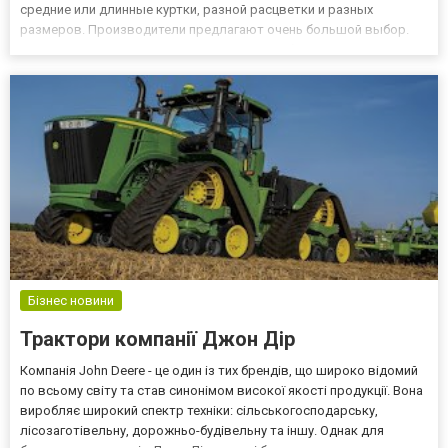
средние или длинные куртки, разной расцветки и разных
размеров. Производители предлагают очень большой выбор.
Купить пуховик зимний мужской от лучших брендов Европы и
Азии вы можете в интернет-магазине For Men. Низкие цены,
скидки, доставка...
Бізнес новини
Трактори компанії Джон Дір
Компанія John Deere - це один із тих брендів, що широко відомий
по всьому світу та став синонімом високої якості продукції. Вона
виробляє широкий спектр техніки: сільськогосподарську,
лісозаготівельну, дорожньо-будівельну та іншу. Однак для