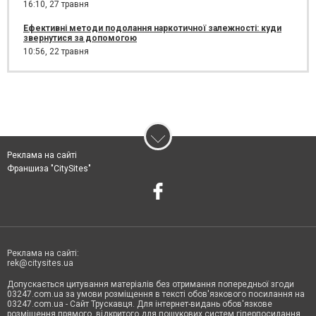
16:10,
27 травня
Ефективні методи подолання наркотичної залежності: куди
звернутися за допомогою
10:56,
22 травня
Реклама на сайті
Франшиза "CitySites"
Реклама на сайті:
rek@citysites.ua
Допускається цитування матеріалів без отримання попередньої згоди
03247.com.ua за умови розміщення в тексті обов'язкового посилання на
03247.com.ua - Сайт Трускавця. Для інтернет-видань обов'язкове
розміщення прямого, відкритого для пошукових систем гіперпосилання