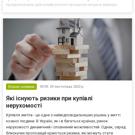
предназначена для комфортного процесса носки в жаркую
погоду. Какие плюсы характерны для летних берцев? Главной
особенностью такой обуви как берцы летние является именно
исполь...
Бізнес новини
09:09,
29 листопада 2023 р.
Які існують ризики при купівлі
нерухомості
Купівля житла - це одне з найвідповідальніших рішень у житті
кожної людини. В Україні, як і в багатьох країнах, ринок
нерухомості динамічний і сповнений можливостей. Однак, серед
блискучих пропозицій криються ризики, які можуть стати