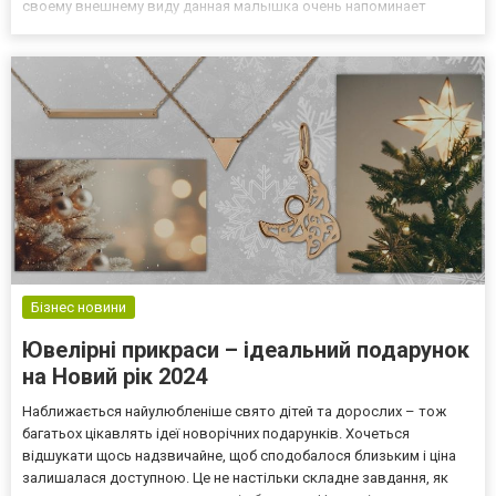
своему внешнему виду данная малышка очень напоминает
одноразовую электронную сигарету. Правда у нее есть такие
особенности, которые среди всех доступных на современном
рынке подов делают ее дей...
Бізнес новини
Ювелірні прикраси – ідеальний подарунок
на Новий рік 2024
Наближається найулюбленіше свято дітей та дорослих – тож
багатьох цікавлять ідеї новорічних подарунків. Хочеться
відшукати щось надзвичайне, щоб сподобалося близьким і ціна
залишалася доступною. Це не настільки складне завдання, як