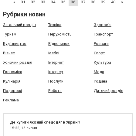
«
31
32
33
34
35
36
37
38
39
40
»
https://www.ankores.com.ua/ua/p...
Рубрики новин
Загальний розділ
Техніка
Здоров'я
Туризм
Нерухомість
Транспорт
Будівництво
Відпочинок
Розваги
Бізнес
Меблі
Спорт
Жіночий розділ
Інтернет
Культура
Економіка
Інтер'єр
Мода
Кулінарія
Послуги
Родина
Подорожі
Робота
Дитячий розділ
Реклама
Де купити якісний спецодяг в Україні?
15:33,
16 липня