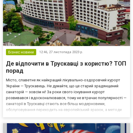
Бізнес новини
12:46,
27 листопада 2023 р.
Де відпочити в Трускавці з користю? ТОП
порад
Місто, славетне як найкращий лікувально-оздоровчий курорт
України — Трускавець. Не думайте, що це старий зрадянщений
санаторій — зовсім ні! За роки свого існування курорт
розвивався і вдосконалювався, тому не втрачає популярності —
санаторії в Трускавці стають все більш модерновими,
обслуговування переходить на європейський зразок, а методи
лікування поповнюються інноваціями. Якщо ви плануєте
відпочинок у санаторіях Трускавця — тоді ця стаття саме для
вас....