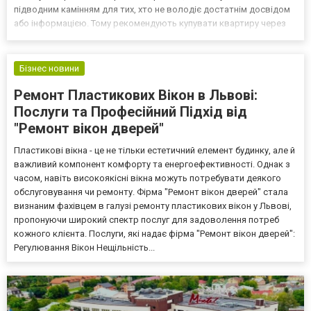
підводним камінням для тих, хто не володіє достатнім досвідом
або інформацією. Тому рекомендують купувати квартиру через
відомі агентства, як написано на сайті abal.com.ua. У цій статті ми
розглянемо ключові аспекти ризиків пі...
Бізнес новини
Ремонт Пластикових Вікон в Львові:
Послуги та Професійний Підхід від
"Ремонт вікон дверей"
Пластикові вікна - це не тільки естетичний елемент будинку, але й
важливий компонент комфорту та енергоефективності. Однак з
часом, навіть високоякісні вікна можуть потребувати деякого
обслуговування чи ремонту. Фірма "Ремонт вікон дверей" стала
визнаним фахівцем в галузі ремонту пластикових вікон у Львові,
пропонуючи широкий спектр послуг для задоволення потреб
кожного клієнта. Послуги, які надає фірма "Ремонт вікон дверей":
Регулювання Вікон Нещільність...