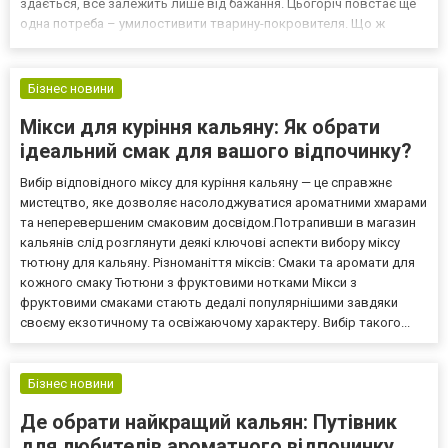
здається, все залежить лише від бажання. Цьогоріч повстає ще
одна потреба – умилостивити тварину-покровителя. Що ж
оцінить загадковий Дракон? Те, що завжди вважалося скарбами
– золоті та срібні прикраси. Такий подарунок залишить...
Бізнес новини
Мікси для куріння кальяну: Як обрати
ідеальний смак для вашого відпочинку?
Вибір відповідного міксу для куріння кальяну — це справжнє
мистецтво, яке дозволяє насолоджуватися ароматними хмарами
та неперевершеним смаковим досвідом.Потрапивши в магазин
кальянів слід розглянути деякі ключові аспекти вибору міксу
тютюну для кальяну. Різноманіття міксів: Смаки та аромати для
кожного смаку Тютюни з фруктовими нотками Мікси з
фруктовими смаками стають дедалі популярнішими завдяки
своєму екзотичному та освіжаючому характеру. Вибір такого...
Бізнес новини
Де обрати найкращий кальян: Путівник
для любителів ароматного відпочинку