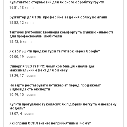
Культиватор стерньовий для якісного обробітку грунту
16:51,
13 липня
Бухгалтер для ТОВ: професійне ведення обліку компанії
15:52,
12 липня
Тактичні футболки: Еволюція комфорту та функціональності
для професіоналів і любителів
15:43,
6 липня
Як збільшити продажі турів та путівок через Google?
09:00,
19 червня
Синергія SEO та PPC: чому комбінація каналів дає
максимальний ефект для бізнесу
13:29,
17 червня
Чи варто реставрувати антикваріат перед продажем?
Відповідають експерти
10:49,
10 червня
Купити прогулянкову коляску: як підібрати легку та маневрену
модель?
13:07,
4 червня
Які справи ЄСПЛ визнає неприйнятними і чому?