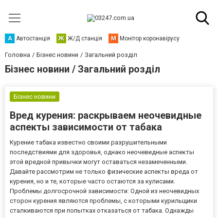
А
Автостанція
Ж
Ж/Д станція
М
Монітор коронавірусу
Головна
Бізнес новини
Загальний розділ
Бізнес новини / Загальний розділ
Бізнес новини
Вред курения: раскрываем неочевидные
аспекты зависимости от табака
Курение табака известно своими разрушительными
последствиями для здоровья, однако неочевидные аспекты
этой вредной привычки могут оставаться незамеченными.
Давайте рассмотрим не только физические аспекты вреда от
курения, но и те, которые часто остаются за кулисами.
Проблемы долгосрочной зависимости: Одной из неочевидных
сторон курения являются проблемы, с которыми курильщики
сталкиваются при попытках отказаться от табака. Однажды