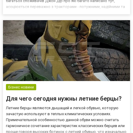
багатьох споживачів Джон Дір про які багато написано тут,
асоціюється переважно з тракторами - потужними, надійними та
довговічними. Саме ці машини, призначені для різних видів робіт,
прославили компанію по всьому світу...
Бізнес новини
Для чего сегодня нужны летние берцы?
Летние берцы являются дышащей и легкой обувью, которую
зачастую используют в теплых климатических условиях.
Примечательной особенностью данной обуви можно считать
гармоничное сочетание характеристик классических берцев или
проще говоря высоких ботинок с летней обувью, что изначально