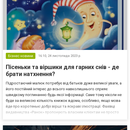
Бізнес новини
16:10,
24 листопада 2023 р.
Пісеньки та віршики для гарних снів - де
брати натхнення?
Підростаючий малюк потребує від батьків дуже великої уваги, а
його постійний інтерес до всього навколишнього сприяє
швидкому поглинанню будь-якої інформації. Саме тому ніколи не
буде за великою кількість книжок вдома, особливо, якщо мова
йде про коротенькі добрі вірші та яскраві ілюстрації. Фахівці
видавництва «Ранок» пропонують власним клієнтам не просто
книжечки картонки з віршиками, які можна читати в перервах між
іграми в конструктор та іграшки, або ло...