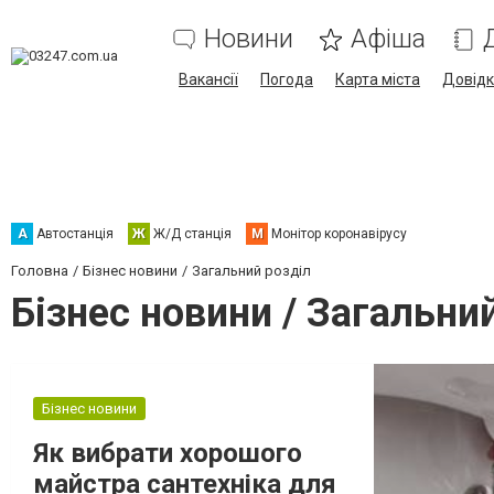
Новини
Афіша
Вакансії
Погода
Карта міста
Довід
А
Автостанція
Ж
Ж/Д станція
М
Монітор коронавірусу
Головна
Бізнес новини
Загальний розділ
Бізнес новини / Загальни
Бізнес новини
Як вибрати хорошого
майстра сантехніка для