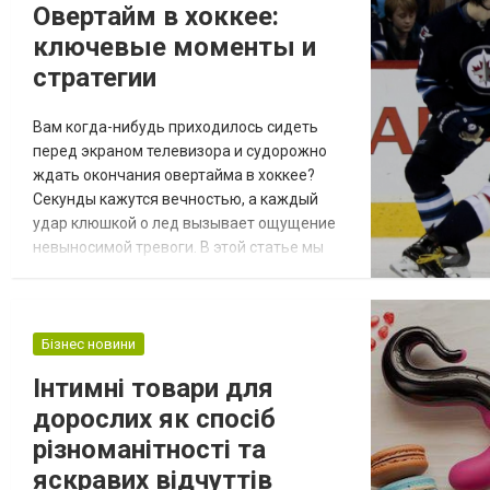
Овертайм в хоккее:
надають спеціальні сервіс...
ключевые моменты и
стратегии
Вам когда-нибудь приходилось сидеть
перед экраном телевизора и судорожно
ждать окончания овертайма в хоккее?
Секунды кажутся вечностью, а каждый
удар клюшкой о лед вызывает ощущение
невыносимой тревоги. В этой статье мы
рассмотрим, что такое овертайм в хоккее,
каковы его особенности и как он влияет на
исход матча. Что такое овертайм в хоккее?
В статье говорится
Бізнес новини
https://www.04141.com.ua/list/383418, что
Інтимні товари для
овертайм в хоккее – это дополнительное
дорослих як спосіб
время, предусмо...
різноманітності та
яскравих відчуттів