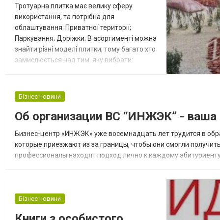
Тротуарна плитка має велику сферу
використання, та потрібна для
облаштування: Приватної території;
Паркування; Доріжки; В асортименті можна
знайти різні моделі плитки, тому багато хто
замислюється над тим, яку вибрати:
вібропресовану чи вібролиту? У цьому
питанні слід розбиратися. Вібропресована
плитка Плитка виготовляється з напівсухої
Бізнес новини
суміші цементу та піску, яка проходить
Об организации BC “ИНЖЭК” - ваша
обробку у формах. Відсутність зайвої
вологи дозволяє продовжити термін
Бизнес-центр «ИНЖЭК» уже восемнадцать лет трудится в обр
експлуатаці...
которые приезжают из за границы, чтобы они смогли получит
профессионалы находят подход лично к каждому абитуриенту и
обучались хорошими специалистами и получили дипломы формат
Бізнес новини
Книги з особистого