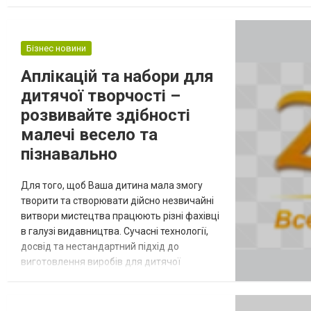
зараз ви шукаєте найкращі освіжувачі для транспорту різні по ва
Бізнес новини
Аплікацій та набори для
дитячої творчості –
розвивайте здібності
малечі весело та
пізнавально
Для того, щоб Ваша дитина мала змогу
творити та створювати дійсно незвичайні
витвори мистецтва працюють різні фахівці
в галузі видавництва. Сучасні технології,
досвід та нестандартний підхід до
виготовлення виробів для дитячої
творчості, який використовують й
співробітники найкрупнішого в Україні
видавництва «Ранок», дає відчутні