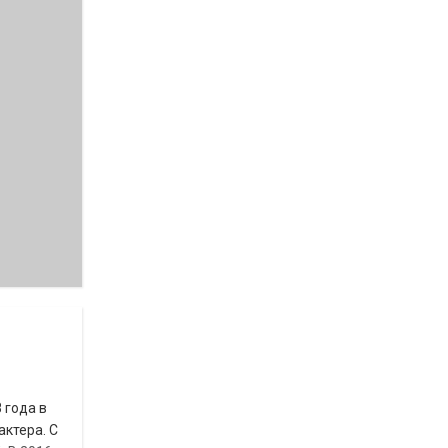
 года в
актера. С