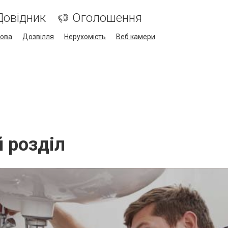
Довідник
Оголошення
кова
Дозвілля
Нерухомість
Веб камери
й розділ