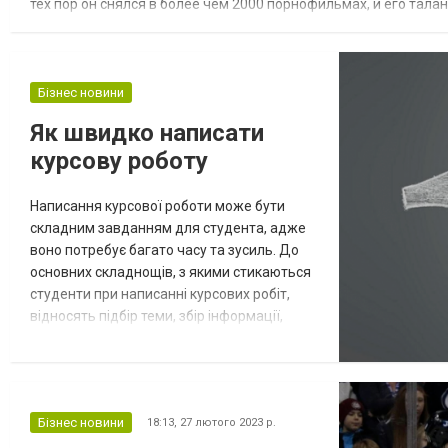
тех пор он снялся в более чем 2000 порнофильмах, и его тал
году он также начал работать как режиссер, а в 2018 году воше
Бізнес новини
Як швидко написати
курсову роботу
Написання курсової роботи може бути
складним завданням для студента, адже
воно потребує багато часу та зусиль. До
основних складнощів, з якими стикаються
студенти при написанні курсових робіт,
відносять підбір теми, збір інформації,
структурування та організація
дослідження, ефективний тайм-
менеджмент під час роботи над проєктом.
Якщо ви сумніваєтеся, що зможете
Бізнес новини
18:13,
27 лютого 2023 р.
виконати курсову самостійно, вам
знадобиться допомога з курсовою, яку