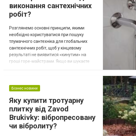
виконання сантехнічних
робіт?
Розглянемо основні принципи, якими
необхідно користуватися при пошуку
тлумачного сантехніка для глобальних
сантехнічних робіт, щоб у кінцевому
результаті не виявитися «кинутим» на
гроші горе-майстрами. Якщо ви шукаєте
сантехніка, то у такому разі вам варто
відвідати сайт компанії domslugba.com та
ознайомитися з її пропозицією! Як знайти
хорошого сантехніка? Отже існують кілька
Бізнес новини
варіантів пошуку майстра. 1. Звісно ЖЕК.
Яку купити тротуарну
Найпростіший принцип, тому що ваш
плитку вiд Zavod
будин...
Brukivky: вібропресовану
чи вібролиту?