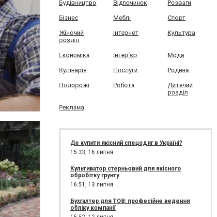
Будівництво
Відпочинок
Розваги
Бізнес
Меблі
Спорт
Жіночий
Інтернет
Культура
розділ
Економіка
Інтер'єр
Мода
Кулінарія
Послуги
Родина
Подорожі
Робота
Дитячий
розділ
Реклама
Де купити якісний спецодяг в Україні?
15:33,
16 липня
Культиватор стерньовий для якісного
обробітку грунту
16:51,
13 липня
Бухгалтер для ТОВ: професійне ведення
обліку компанії