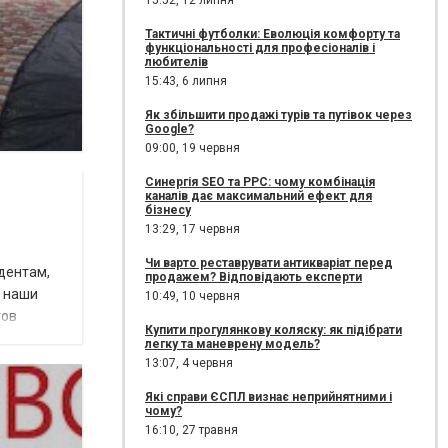
15:52,
12 липня
Тактичні футболки: Еволюція комфорту та
функціональності для професіоналів і
любителів
15:43,
6 липня
Як збільшити продажі турів та путівок через
Google?
09:00,
19 червня
Синергія SEO та PPC: чому комбінація
каналів дає максимальний ефект для
бізнесу
13:29,
17 червня
Чи варто реставрувати антикваріат перед
дентам,
продажем? Відповідають експерти
ы наши
10:49,
10 червня
тов
Купити прогулянкову коляску: як підібрати
легку та маневрену модель?
13:07,
4 червня
Які справи ЄСПЛ визнає неприйнятними і
чому?
16:10,
27 травня