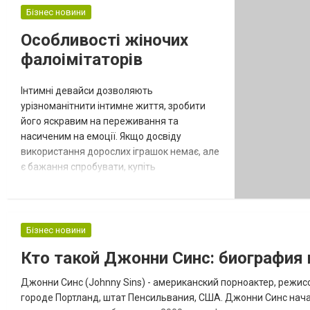
результати, дозволяє батькам купувати
Бізнес новини
незвичайну продукцію та розвивати
Особливості жіночих
творче мислення у дітей. Якщо Вам потрібні
фалоімітаторів
якісні товари...
Інтимні девайси дозволяють
урізноманітнити інтимне життя, зробити
його яскравим на переживання та
насиченим на емоції. Якщо досвіду
використання дорослих іграшок немає, але
є бажання спробувати, купіть
фалоімітатор. Секс-шоп Amy.com.ua
пропонує безліч штучних пенісів на будь-
який смак: товсті і короткі, довгі і тонкі,
фалоімітатор гігант, натуралістичні
Бізнес новини
варіанти і навіть малюки. В ідеалі добре
Кто такой Джонни Синс: биография 
мати кілька фалоімітаторів і
використовувати їх, виходячи з сьо...
Джонни Синс (Johnny Sins) - американский порноактер, режис
городе Портланд, штат Пенсильвания, США. Джонни Синс начал