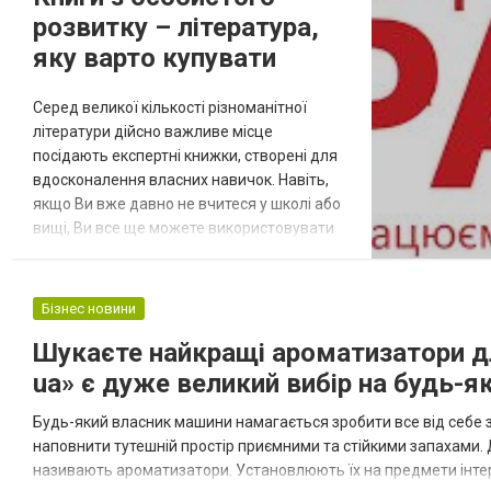
розвитку – література,
яку варто купувати
Серед великої кількості різноманітної
літератури дійсно важливе місце
посідають експертні книжки, створені для
вдосконалення власних навичок. Навіть,
якщо Ви вже давно не вчитеся у школі або
вищі, Ви все ще можете використовувати
різноманітні ресурси для отримання нових
знань. Наразі існує багато різних методів
вдосконалення скілів. Хтось обирає для
Бізнес новини
себе платні курси з конкретних дисциплін
Шукаєте найкращі ароматизатори дл
чи професій, хтось читає ту інформацію,
яка є в безкоштовному досту...
ua» є дуже великий вибір на будь-я
Будь-який власник машини намагається зробити все від себе 
наповнити тутешній простір приємними та стійкими запахами.
називають ароматизатори. Установлюють їх на предмети інтер