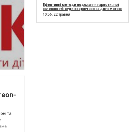
Ефективні методи подолання наркотичної
залежності: куди звернутися за допомогою
10:56,
22 травня
reon-
оні та
е
Саме