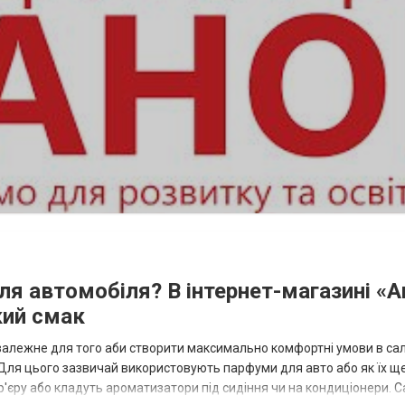
я автомобіля? В інтернет-магазині «A
кий смак
залежне для того аби створити максимально комфортні умови в сал
 Для цього зазвичай використовують парфуми для авто або як їх щ
'єру або кладуть ароматизатори під сидіння чи на кондиціонери. 