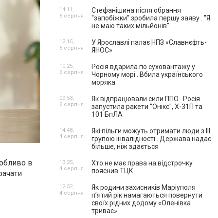
14:11,
Стефанішина після обрання
6 серпня
"запобіжки" зробила першу заяву . "Я
не маю таких мільйонів"
12:15,
У Ярославлі палає НПЗ «Славнєфть-
6 серпня
ЯНОС»
10:25,
Росія вдарила по суховантажу у
6 серпня
Чорному морі . Вбила українського
моряка
09:53,
Як відпрацювали сили ППО . Росія
6 серпня
запустила ракети "Онікс", Х-31П та
101 БпЛА
14:48,
Які пільги можуть отримати люди з III
4 серпня
групою інвалідності . Держава надає
більше, ніж здається
собливо в
13:25,
Хто не має права на відстрочку
4 серпня
пояснив ТЦК
рачати
12:52,
Як родини захисників Маріуполя
4 серпня
пʼятий рік намагаються повернути
своїх рідних додому.«Оленівка
триває»