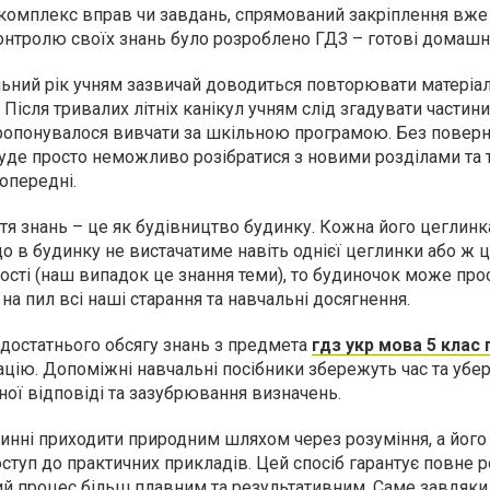
комплекс вправ чи завдань, спрямований закріплення вже
контролю своїх знань було розроблено ГДЗ – готові домашн
ний рік учням зазвичай доводиться повторювати матеріал
Після тривалих літніх канікул учням слід згадувати частин
пропонувалося вивчати за шкільною програмою. Без повер
уде просто неможливо розібратися з новими розділами та т
попередні.
тя знань – це як будівництво будинку. Кожна його цеглинк
що в будинку не вистачатиме навіть однієї цеглинки або ж ц
ості (наш випадок це знання теми), то будиночок може про
на пил всі наші старання та навчальні досягнення.
є достатнього обсягу знань з предмета
гдз укр мова 5 клас
ацію. Допоміжні навчальні посібники збережуть час та убе
ої відповіді та зазубрювання визначень.
инні приходити природним шляхом через розуміння, а йог
туп до практичних прикладів. Цей спосіб гарантує повне 
ий процес більш плавним та результативним. Саме завдяки