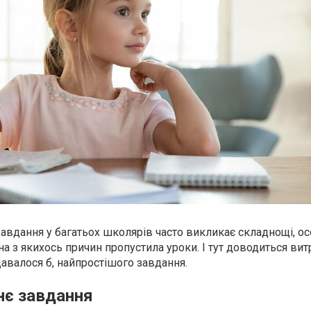
вдання у багатьох школярів часто викликає складнощі, о
а з якихось причин пропустила уроки. І тут доводиться вит
давалося б, найпростішого завдання.
є завдання