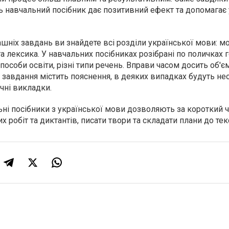
ь навчальний посібник дає позитивний ефект та допомагає 
шніх завдань ви знайдете всі розділи української мови: м
та лексика. У навчальних посібниках розібрані по поличках г
пособи освіти, різні типи речень. Вправи часом досить об'єм
 завдання містить пояснення, в деяких випадках будуть нео
ичні викладки.
ні посібники з української мови дозволяють за короткий ч
 робіт та диктантів, писати твори та складати плани до текс