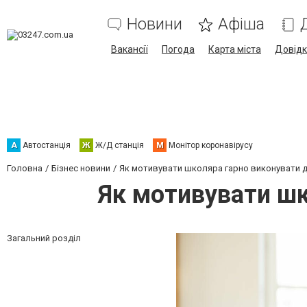
Новини
Афіша
Вакансії
Погода
Карта міста
Довід
А
Автостанція
Ж
Ж/Д станція
М
Монітор коронавірусу
Головна
Бізнес новини
Як мотивувати школяра гарно виконувати 
Як мотивувати шк
Загальний розділ