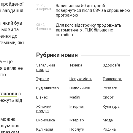
 пройденої
11:29,
Залишилося 50 днів, щоб
4 серпня
і завдання.
повернутися після СЗЧ за спрощеною
програмою
, який був
08:42,
Для кого відстрочку продовжать
4 серпня
и мови та
автоматично . ТЦК більше не
потрібен
нення до
емами, які
Рубрики новин
а – це
Загальний
Техніка
Здоров'я
я цегла не
розділ
сто
Туризм
Нерухомість
Транспорт
Будівництво
Відпочинок
Розваги
 глазова
з
Бізнес
Меблі
Спорт
режуть від
Жіночий
Інтернет
Культура
розділ
о можна
Економіка
Інтер'єр
Мода
розуміння
Кулінарія
Послуги
Родина
 зразкам