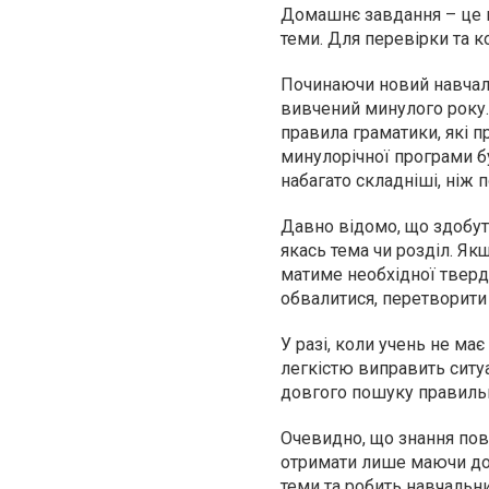
Домашнє завдання – це 
теми. Для перевірки та 
Починаючи новий навчаль
вивчений минулого року. 
правила граматики, які 
минулорічної програми б
набагато складніші, ніж 
Давно відомо, що здобут
якась тема чи розділ. Як
матиме необхідної тверд
обвалитися, перетворити 
У разі, коли учень не ма
легкістю виправить ситу
довгого пошуку правильн
Очевидно, що знання пов
отримати лише маючи дос
теми та робить навчальн