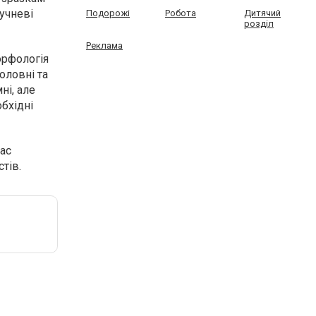
учневі
Подорожі
Робота
Дитячий
розділ
Реклама
орфологія
оловні та
ні, але
бхідні
ас
тів.