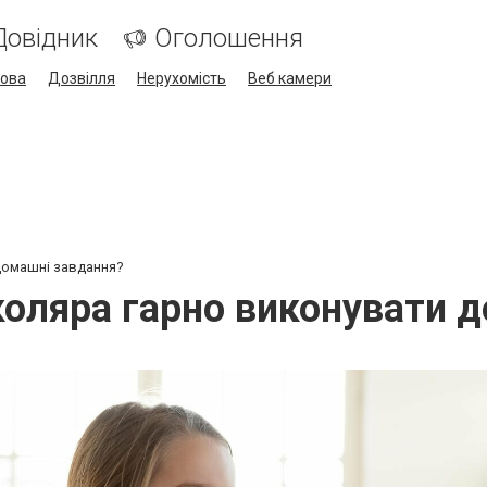
Довідник
Оголошення
кова
Дозвілля
Нерухомість
Веб камери
домашні завдання?
оляра гарно виконувати 