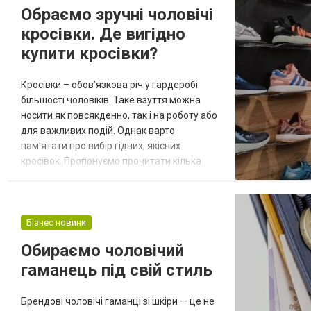
Квалифицированный персонал Одним из
Обраємо зручні чоловічі
важнейших факторов, который должно
кросівки. Де вигідно
быть у любого СТО, является
квалифициров...
купити кросівки?
Кросівки – обов’язкова річ у гардеробі
більшості чоловіків. Таке взуття можна
носити як повсякденно, так і на роботу або
для важливих подій. Однак варто
пам'ятати про вибір гідних, якісних
кросівок. Пропонуємо прочитати кілька
порад щодо купівлі чоловічого
спортивного взуття на сайті sport-
mood.com. Цей сайт належить українській
компанії «SPORT MOOD», яка займається
Бізнес новини
продажем спортивного брендового взуття
Обираємо чоловічий
для чоловіків. Широкий асортимент
гаманець під свій стиль
товарів, доступні...
Брендові чоловічі гаманці зі шкіри — це не