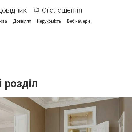
Довідник
Оголошення
кова
Дозвілля
Нерухомість
Веб камери
й розділ