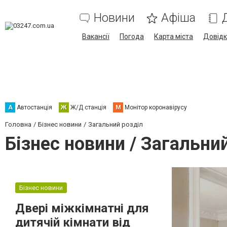
Новини
Афіша
Вакансії
Погода
Карта міста
Довід
А
Автостанція
Ж
Ж/Д станція
М
Монітор коронавірусу
Головна
Бізнес новини
Загальний розділ
Бізнес новини / Загальни
Бізнес новини
Двері міжкімнатні для
дитячій кімнати від