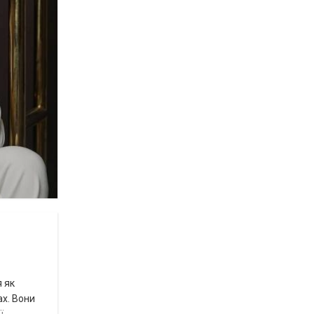
я як
ах. Вони
ї