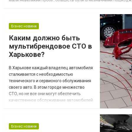
автопромисловості Після Першої світової війни низка корпорацій
Бізнес новини
Каким должно быть
мультибрендовое СТО в
Харькове?
В Харькове каждый владелец автомобиля
сталкивается с необходимостью
технического и сервисного обслуживания
своего авто. В этом городе множество
СТО, но не все они могут обеспечить
качественное обслуживание автомобилей
различных марок. Поэтому очень важно
выбрать правильное мультибрендовое
СТО. Что должно быть у качественного
мультибрендового СТО?
Бізнес новини