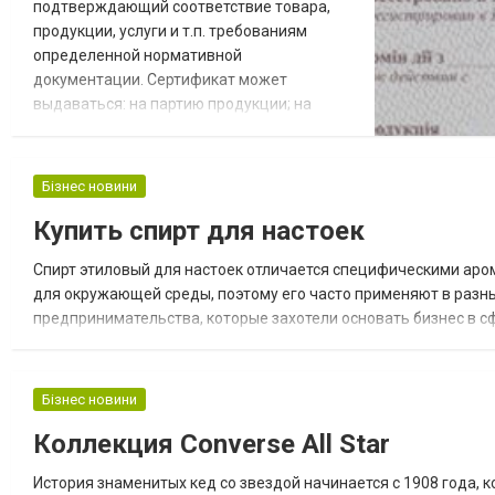
подтверждающий соответствие товара,
продукции, услуги и т.п. требованиям
определенной нормативной
документации. Сертификат может
выдаваться: на партию продукции; на
продукцию, производимую серийно.
Сертификат подтверждает соответствие
требованиям ДСТУ и технических условий.
Бізнес новини
Содержание и требования к сертификату
Купить спирт для настоек
регулируются ДСТУ EN ISO/IEC 17065:2019
Оценка соответствия. Требования к
Спирт этиловый для настоек отличается специфическими аро
органам по сертификации продукции, пр...
для окружающей среды, поэтому его часто применяют в разны
предпринимательства, которые захотели основать бизнес в сф
первоочередная задача найти добросовестного поставщика, к
Бізнес новини
Коллекция Converse All Star
История знаменитых кед со звездой начинается с 1908 года, 