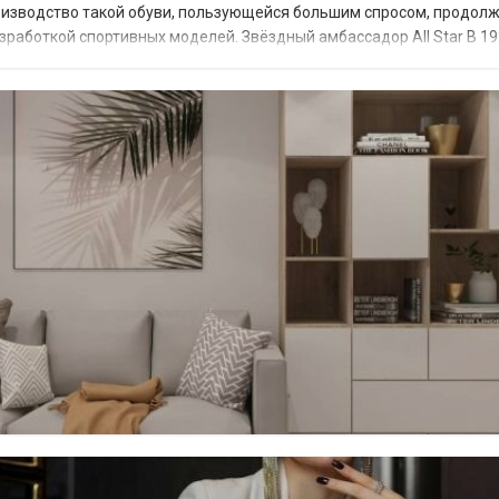
роизводство такой обуви, пользующейся большим спросом, продолж
зработкой спортивных моделей. Звёздный амбассадор All Star В 19
ого баскетболис...