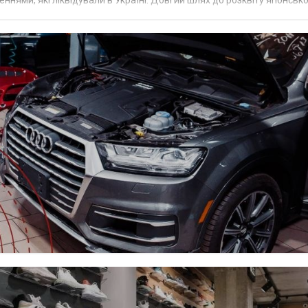
 пі...