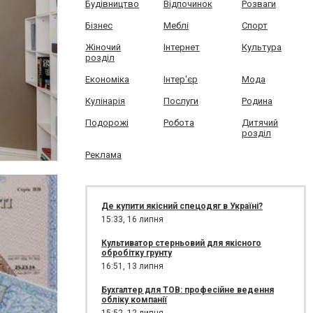
Будівництво
Відпочинок
Розваги
Бізнес
Меблі
Спорт
Жіночий
Інтернет
Культура
розділ
Економіка
Інтер'єр
Мода
Кулінарія
Послуги
Родина
Подорожі
Робота
Дитячий
розділ
Реклама
Де купити якісний спецодяг в Україні?
15:33,
16 липня
Культиватор стерньовий для якісного
обробітку грунту
16:51,
13 липня
Бухгалтер для ТОВ: професійне ведення
обліку компанії