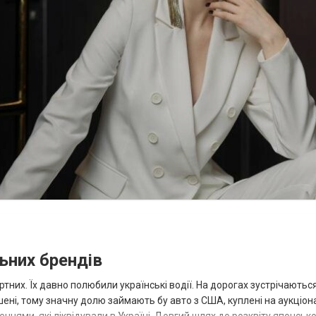
ьних брендів
тних. Їх давно полюбили українські водії. На дорогах зустрічаютьс
ишені, тому значну долю займають бу авто з США, куплені на аукціон
ннями, які ліквідували в Україні. Довгий шлях до розквіту японсько