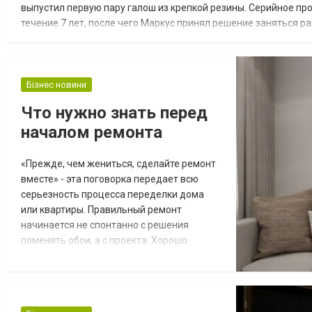
выпустил первую пару галош из крепкой резины. Серийное п
течение 7 лет, после чего Маркус принял решение заняться ра
фирменный магазин Converse поступила претензия от знаменит
Бізнес новини
Что нужно знать перед
началом ремонта
«Прежде, чем жениться, сделайте ремонт
вместе» - эта поговорка передает всю
серьезность процесса переделки дома
или квартиры. Правильный ремонт
начинается не спонтанно с решения
поменять обои, а с проекта. Хорошо
продуманный план поможет значительно
сократить расходы, избежать ненужных
трат и ошибок, не растягивать процесс на
годы. Если вы собрались начать ремонт,