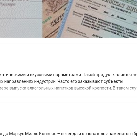
матическими и вкусовыми параметрами. Такой продукт является 
х направлениях индустрии. Часто его заказывают субъекты
ере выпуска алкогольных напитков высокой крепости. В таком слу
оторый готов предоставить клиенты все...
когда Маркус Миллс Конверс – легенда и основатель знаменитого б