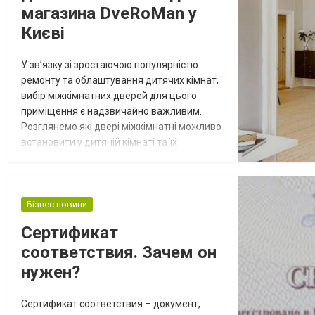
магазина DveRoMan у
Києві
У зв’язку зі зростаючою популярністю
ремонту та облаштування дитячих кімнат,
вибір міжкімнатних дверей для цього
приміщення є надзвичайно важливим.
Розглянемо які двері міжкімнатні можливо
встановити у дитячій кімнаті та їх
особливості. Види міжкімнатних дверей
для дитячих кімнат Існує кілька типів
міжкімнатних дверей, кожен з яких має
свої переваги: 1. Двері з масиву дерева.
Бізнес новини
Двері з масиву дерева є надзвичайно
Сертификат
міцними та довговічними, тому вони дуже...
соответствия. Зачем он
нужен?
Сертификат соответствия – документ,