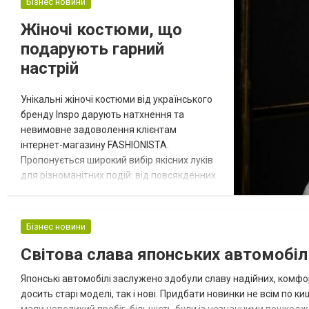
Бізнес новини
сначала нужно определиться, будет он
косметическим или капитальным. От этого
Жіночі костюми, що
зависят сроки, б...
подарують гарний
настрій
Унікальні жіночі костюми від українського
бренду Inspo дарують натхнення та
невимовне задоволення клієнтам
інтернет-магазину FASHIONISTA.
Пропонується широкий вибір якісних луків
для різноманітних подій: від повсякденних
до офіційно-ділових. Впевнені, що ви
виглядатимете чарівно в елегантних
костюмах наступних фасонів: Casual
Бізнес новини
костюми. Є зручними, адже призначені для
Світова слава японських автомобіл
повсякденного носіння. Створені вже
готові образи, які є як стильними, так і
Японські автомобілі заслужено здобули славу надійних, комфор
комфортними дл...
досить старі моделі, так і нові. Придбати новинки не всім по к
мали невеликий пробіг, більшість були із незначними пошкодже