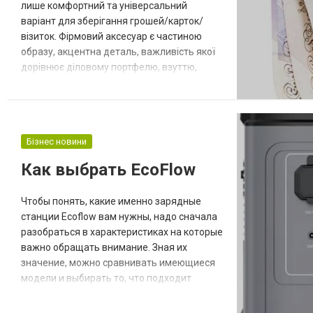
лише комфортний та універсальний
варіант для зберігання грошей/карток/
візиток. Фірмовий аксесуар є частиною
образу, акцентна деталь, важливість якої
дорівнює діловому портфелю, взуттю,
ременю. Можна одразу довіритись
іменитим виробникам, заплативши чималу
суму за модель з нової колекції. Або ж,
придбати шкіряний виріб категорії
Бізнес новини
«стандарт», — відповідає запиту на високу
якість, унікальність, статусний дизайн.
Как выбрать EcoFlow
Гаман...
Чтобы понять, какие именно зарядные
станции Ecoflow вам нужны, надо сначала
разобраться в характеристиках на которые
важно обращать внимание. Зная их
значение, можно сравнивать имеющиеся
модели и выбирать то, что подходит
именно вам. Что вообще такое зарядная
станция? Это аккумулятор большого