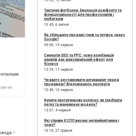
15:52,
12 липня
Тактичні футболки: Еволюція комфорту та
функціональності для професіоналів і
любителів
15:43,
6 липня
Як збільшити продажі турів та путівок через
Google?
09:00,
19 червня
Синергія SEO та PPC: чому комбінація
каналів дає максимальний ефект для
бізнесу
13:29,
17 червня
неопасным
Чи варто реставрувати антикваріат перед
продажем? Відповідають експерти
чае их
10:49,
10 червня
Купити прогулянкову коляску: як підібрати
легку та маневрену модель?
13:07,
4 червня
Які справи ЄСПЛ визнає неприйнятними і
чому?
16:10,
27 травня
ренда –