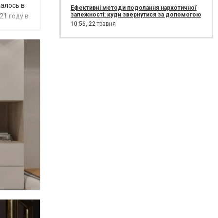
алось в
Ефективні методи подолання наркотичної
залежності: куди звернутися за допомогою
21 году в
10:56,
22 травня