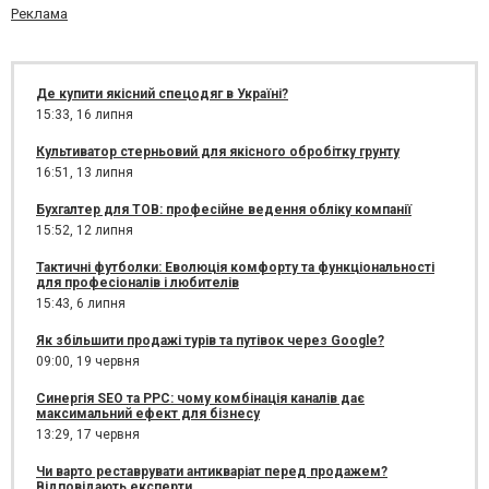
Реклама
Де купити якісний спецодяг в Україні?
15:33,
16 липня
Культиватор стерньовий для якісного обробітку грунту
16:51,
13 липня
Бухгалтер для ТОВ: професійне ведення обліку компанії
15:52,
12 липня
Тактичні футболки: Еволюція комфорту та функціональності
для професіоналів і любителів
15:43,
6 липня
Як збільшити продажі турів та путівок через Google?
09:00,
19 червня
Синергія SEO та PPC: чому комбінація каналів дає
максимальний ефект для бізнесу
13:29,
17 червня
Чи варто реставрувати антикваріат перед продажем?
Відповідають експерти