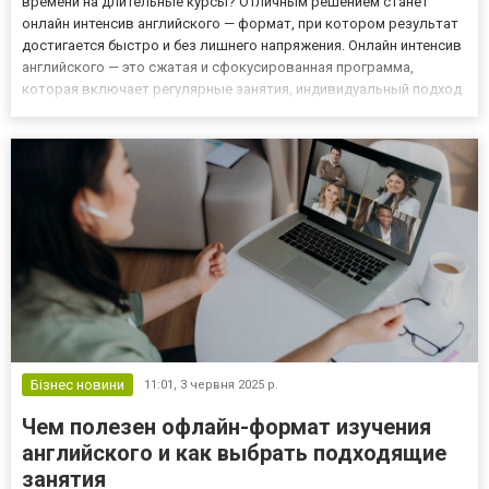
времени на длительные курсы? Отличным решением станет
онлайн интенсив английского — формат, при котором результат
достигается быстро и без лишнего напряжения. Онлайн интенсив
английского — это сжатая и сфокусированная программа,
которая включает регулярные занятия, индивидуальный подход
и живую практику. Он подходит тем, кто хочет не просто выучить
язык, а начать использовать его в реальных ситуация...
Бізнес новини
11:01,
3 червня 2025 р.
Чем полезен офлайн-формат изучения
английского и как выбрать подходящие
занятия