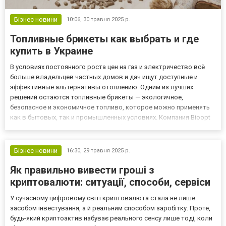
Бізнес новини
10:06,
30 травня 2025 р.
Топливные брикеты как выбрать и где
купить в Украине
В условиях постоянного роста цен на газ и электричество всё
больше владельцев частных домов и дач ищут доступные и
эффективные альтернативы отоплению. Одним из лучших
решений остаются топливные брикеты — экологичное,
безопасное и экономичное топливо, которое можно применять
как в бытовых, так и промышленных условиях. Компания Bioopt
предлагает широкий ассортимент брикетов различных форм и
составов с доставкой по всей Украине. Что такое топливные
брикеты и...
Бізнес новини
16:30,
29 травня 2025 р.
Як правильно вивести гроші з
криптовалюти: ситуації, способи, сервіси
У сучасному цифровому світі криптовалюта стала не лише
засобом інвестування, а й реальним способом заробітку. Проте,
будь-який криптоактив набуває реального сенсу лише тоді, коли