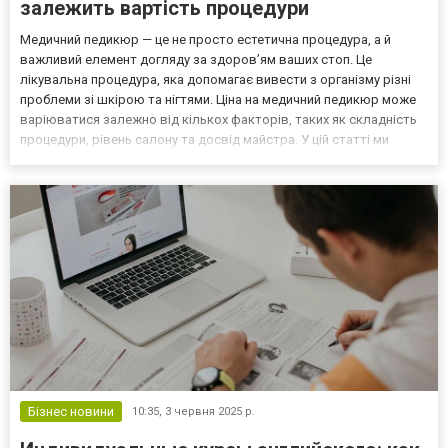
залежить вартість процедури
Медичний педикюр — це не просто естетична процедура, а й
важливий елемент догляду за здоров’ям ваших стоп. Це
лікувальна процедура, яка допомагає вивести з організму різні
проблеми зі шкірою та нігтями. Ціна на медичний педикюр може
варіюватися залежно від кількох факторів, таких як складність
процедури, рівень салону та досвід майстра. У цій статті ми
розглянемо, що впливає на вартість медичного педикюру.
Фактори, що впливають на ціну медичного педикюру М...
Бізнес новини
10:35,
3 червня 2025 р.