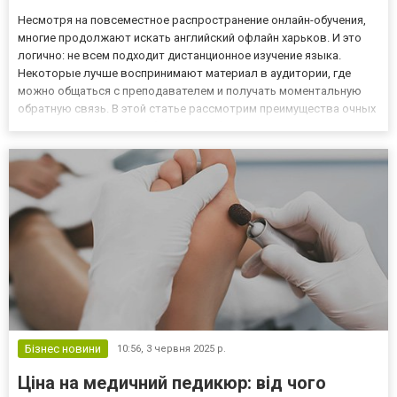
Несмотря на повсеместное распространение онлайн-обучения,
многие продолжают искать английский офлайн харьков. И это
логично: не всем подходит дистанционное изучение языка.
Некоторые лучше воспринимают материал в аудитории, где
можно общаться с преподавателем и получать моментальную
обратную связь. В этой статье рассмотрим преимущества очных
занятий и то, как не ошибиться с выбором курсов. Преимущества
офлайн-обучения Когда вы посещаете очные занятия англий...
Бізнес новини
10:56,
3 червня 2025 р.
Ціна на медичний педикюр: від чого