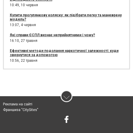
10:49,
10 червня
Купити прогулянкову коляску: як підібрати легку та маневрену
модель?
13:07,
4 червня
Які справи ЄСПЛ визнає неприйнятними і чому?
16:10,
27 травня
Ефективні методи подолання наркотичної залежності: куди
звернутися за допомогою
10:56,
22 травня
Реклама на сайті
Франшиза "CitySites"