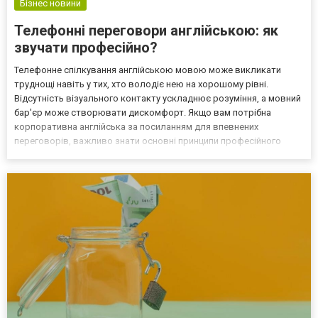
Бізнес новини
Телефонні переговори англійською: як
звучати професійно?
Телефонне спілкування англійською мовою може викликати
труднощі навіть у тих, хто володіє нею на хорошому рівні.
Відсутність візуального контакту ускладнює розуміння, а мовний
бар'єр може створювати дискомфорт. Якщо вам потрібна
корпоративна англійська за посиланням для впевнених
переговорів, важливо знати основні принципи професійного
спілкування. Основні правила ефективного телефонного
спілкування Щоб телефонна розмова англійською була
зрозумілою та проф...