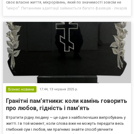
своє власне життя, мікрорівень, який по значимості зовсім не
“мікро”. Питаннями адаптації займається багато фахівців - лікарів
різних спеціалізацій, фізіотерапевтів, психологів тощо. І це не
випадково, адже розум, пс...
Бізнес новини
17:44,
13 червня 2025 р.
Гранітні пам’ятники: коли камінь говорить
про любов, гідність і пам’ять
Втратити рідну людину — це одне з найболючіших випробувань у
житті. І в той момент, коли слова вже не можуть передати весь
глибокий сум і любов, ми прагнемо знайти спосіб увічнити