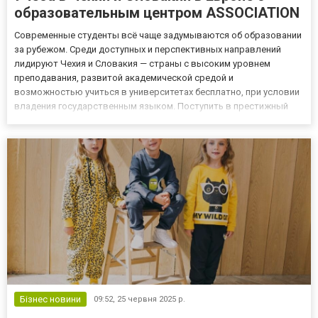
образовательным центром ASSOCIATION
Современные студенты всё чаще задумываются об образовании
за рубежом. Среди доступных и перспективных направлений
лидируют Чехия и Словакия — страны с высоким уровнем
преподавания, развитой академической средой и
возможностью учиться в университетах бесплатно, при условии
владения государственным языком. Поступить в престижный
чешский или словацкий вуз реально, если подготовку начать
заранее с профессиональной поддержкой. В этом поможет
образовательный цен...
Бізнес новини
09:52,
25 червня 2025 р.