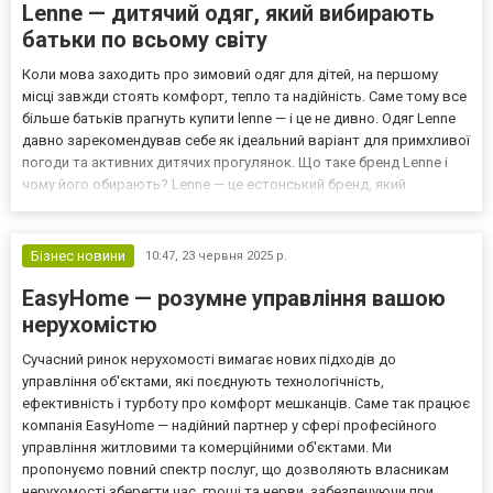
Lenne — дитячий одяг, який вибирають
батьки по всьому світу
Коли мова заходить про зимовий одяг для дітей, на першому
місці завжди стоять комфорт, тепло та надійність. Саме тому все
більше батьків прагнуть купити lenne — і це не дивно. Одяг Lenne
давно зарекомендував себе як ідеальний варіант для примхливої
​​погоди та активних дитячих прогулянок. Що таке бренд Lenne і
чому його обирають? Lenne — це естонський бренд, який
спеціалізується на виробництві верхнього одягу для дітей. З 1991
року компанія створює куртки,...
Бізнес новини
10:47,
23 червня 2025 р.
EasyHome — розумне управління вашою
нерухомістю
Сучасний ринок нерухомості вимагає нових підходів до
управління об'єктами, які поєднують технологічність,
ефективність і турботу про комфорт мешканців. Саме так працює
компанія EasyHome — надійний партнер у сфері професійного
управління житловими та комерційними об'єктами. Ми
пропонуємо повний спектр послуг, що дозволяють власникам
нерухомості зберегти час, гроші та нерви, забезпечуючи при