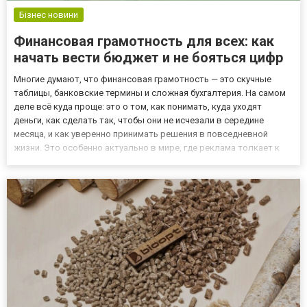
Бізнес новини
Финансовая грамотность для всех: как
начать вести бюджет и не бояться цифр
Многие думают, что финансовая грамотность — это скучные
таблицы, банковские термины и сложная бухгалтерия. На самом
деле всё куда проще: это о том, как понимать, куда уходят
деньги, как сделать так, чтобы они не исчезали в середине
месяца, и как уверенно принимать решения в повседневной
жизни. Это особенно актуально в мире, где реклама толкает к
спонтанным покупкам, а цифровые сервисы делают трату денег
почти незаметной. И если вы знаете, как открыть pin u...