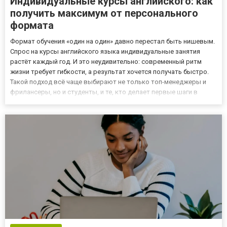
Индивидуальные курсы английского: как
получить максимум от персонального
формата
Формат обучения «один на один» давно перестал быть нишевым.
Спрос на курсы английского языка индивидуальные занятия
растёт каждый год. И это неудивительно: современный ритм
жизни требует гибкости, а результат хочется получать быстро.
Такой подход всё чаще выбирают не только топ-менеджеры и
фрилансеры, но и студенты, и те, кто делает первые шаги в
изучении языка. Персональные занятия позволяют
сфокусироваться именно на тех аспектах, которые важны лично
вам...