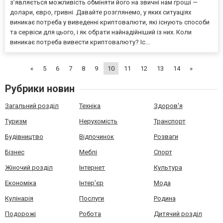
з’являється можливість обміняти його на звичні нам гроші —
долари, євро, гривні. Давайте розглянемо, у яких ситуаціях
виникає потреба у виведенні криптовалюти, які існують способи
та сервіси для цього, і як обрати найнадійніший із них. Коли
виникає потреба вивести криптовалюту? Іс...
«
5
6
7
8
9
10
11
12
13
14
»
Рубрики новин
Загальний розділ
Техніка
Здоров'я
Туризм
Нерухомість
Транспорт
Будівництво
Відпочинок
Розваги
Бізнес
Меблі
Спорт
Жіночий розділ
Інтернет
Культура
Економіка
Інтер'єр
Мода
Кулінарія
Послуги
Родина
Подорожі
Робота
Дитячий розділ