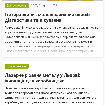
Бізнес новини
10:07,
5 червня 2025 р.
Гістероскопія: малоінвазивний спосіб
діагностики та лікування
Гістероскопія — це сучасна хірургічна операція в порожнині матки,
яку призначають у діагностичних та лікувальних цілях.
Гістероскопія майже не завдає травми, вирізняється високою
ефективністю, не потребує тривалого відновлення. Тому її в
сучасній гінекології та репродуктології використовують досить
широко, зокрема гінекологи Львова. Процедура гістероскопії
Гістероскопічне втручання триває від 10 до 150 хвилин, залежно
від виду та обʼєму операції, зазвичай...
Бізнес новини
Лазерне різання металу у Львові:
інновації для виробництва
Лазерне різання металу у Львові — одна з найсучасніших
технологій обробки листового матеріалу. Завдяки високій
швидкості та точності, цей метод підходить як для одиничного
виробництва, так і для серійних замовлень. Основна перевага