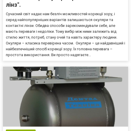
лінз".
Сучасний світ надає нам безліч можливостей корекції зору, і
серед найпопулярніших варіантів залишаються окуляри та
контактні лінзи. Обидва способи зарекомендували себе, але
мають переваги і недоліки. Тому вибір між ними залежить від
стилю життя, потреб, стану очей та навіть характеру людини.
Окуляри – класика перевірена часом. Окуляри – це найдавніший і
найбезпечніший спосіб корекції зору. Їх головна перевага –
простота використання. Ви просто надягаєте...