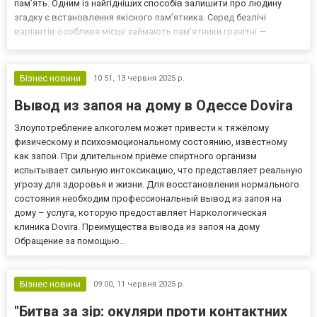
пам’ять. Одним із найгідніших способів залишити про людину
згадку є встановлення якісного пам’ятника. Серед безлічі
варіантів особливе місце займають пам'ятники гранітні —
довговічні, надійні й візуально благородні. Граніт — це природний
матеріал, що символізує міцність, вічність...
Бізнес новини
10:51,
13 червня 2025 р.
Вывод из запоя на дому в Одессе Dovira
Злоупотребление алкоголем может привести к тяжёлому
физическому и психоэмоциональному состоянию, известному
как запой. При длительном приёме спиртного организм
испытывает сильную интоксикацию, что представляет реальную
угрозу для здоровья и жизни. Для восстановления нормального
состояния необходим профессиональный вывод из запоя на
дому – услуга, которую предоставляет Наркологическая
клиника Dovira. Преимущества вывода из запоя на дому
Обращение за помощью...
Бізнес новини
09:00,
11 червня 2025 р.
"Битва за зір: окуляри проти контактних