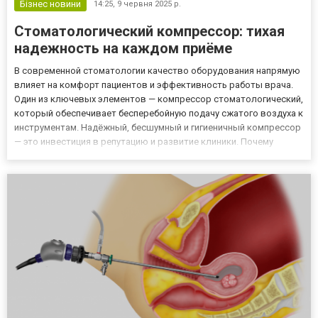
Бізнес новини
14:25,
9 червня 2025 р.
Стоматологический компрессор: тихая
надежность на каждом приёме
В современной стоматологии качество оборудования напрямую
влияет на комфорт пациентов и эффективность работы врача.
Один из ключевых элементов — компрессор стоматологический,
который обеспечивает бесперебойную подачу сжатого воздуха к
инструментам. Надёжный, бесшумный и гигиеничный компрессор
— это инвестиция в репутацию и развитие клиники. Почему
стоматологический компрессор — сердце вашей практики
Представьте: ваши инструменты работают без перебоев, паци...