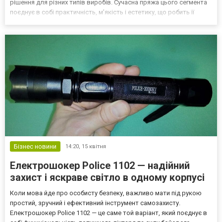
рішення для різних типів виробів. Сучасна пряжа цього сегмента
поєднує в собі практичність, м’якість і естетику, що робить її
придатною як для базових речей, так і для більш виразних
моделей. Особливості пряжі Gazzal Кол...
Бізнес новини
14:20,
15 квітня
Електрошокер Police 1102 — надійний
захист і яскраве світло в одному корпусі
Коли мова йде про особисту безпеку, важливо мати під рукою
простий, зручний і ефективний інструмент самозахисту.
Електрошокер Police 1102 — це саме той варіант, який поєднує в