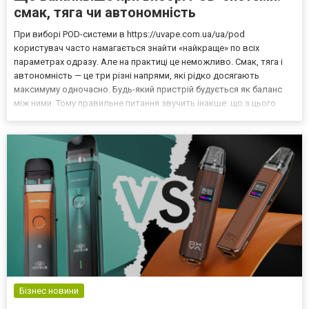
смак, тяга чи автономність
При виборі POD-системи в https://uvape.com.ua/ua/pod
користувач часто намагається знайти «найкраще» по всіх
параметрах одразу. Але на практиці це неможливо. Смак, тяга і
автономність — це три різні напрями, які рідко досягають
максимуму одночасно. Будь-який пристрій будується як баланс
між ними. Тому правильне питання звучить інакше: що з цього
важливіше саме для твого стилю використання. На старті варто
визначити для себе пріоритет: стабільні відчуття і в...
Бізнес новини