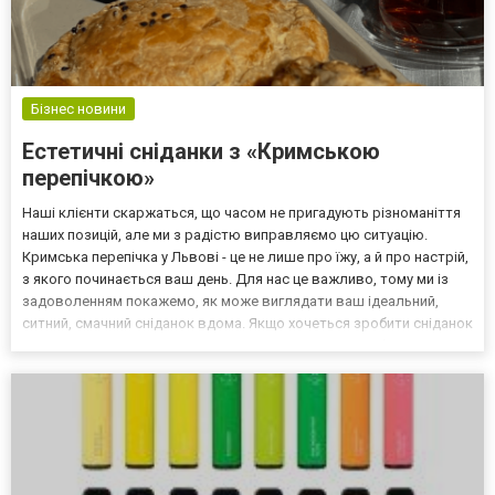
Бізнес новини
Естетичні сніданки з «Кримською
перепічкою»
Наші клієнти скаржаться, що часом не пригадують різноманіття
наших позицій, але ми з радістю виправляємо цю ситуацію.
Кримська перепічка у Львові - це не лише про їжу, а й про настрій,
з якого починається ваш день. Для нас це важливо, тому ми із
задоволенням покажемо, як може виглядати ваш ідеальний,
ситний, смачний сніданок вдома. Якщо хочеться зробити сніданок
не тільки смачним, а й красивим, емоційним, варто обирати
страви, які поєднують апетитний вигля...