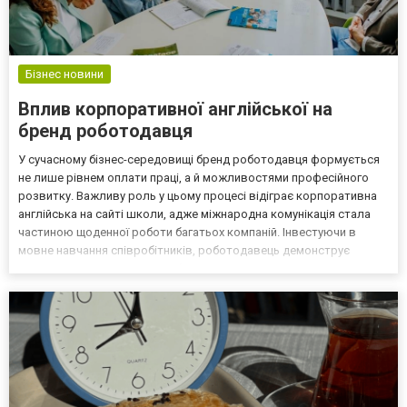
Бізнес новини
Вплив корпоративної англійської на
бренд роботодавця
У сучасному бізнес-середовищі бренд роботодавця формується
не лише рівнем оплати праці, а й можливостями професійного
розвитку. Важливу роль у цьому процесі відіграє корпоративна
англійська на сайті школи, адже міжнародна комунікація стала
частиною щоденної роботи багатьох компаній. Інвестуючи в
мовне навчання співробітників, роботодавець демонструє
відкритість, сучасність і турботу про команду, що позитивно
впливає на репутацію компанії на ринку праці та...