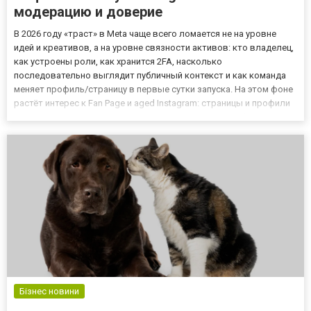
модерацию и доверие
В 2026 году «траст» в Meta чаще всего ломается не на уровне
идей и креативов, а на уровне связности активов: кто владелец,
как устроены роли, как хранится 2FA, насколько
последовательно выглядит публичный контекст и как команда
меняет профиль/страницу в первые сутки запуска. На этом фоне
растёт интерес к Fan Page и aged Instagram: страницы и профили
воспринимаются как «витрина доверия» и как способ стартовать
аккуратнее. Но вместе с этим растёт и число миф...
Бізнес новини