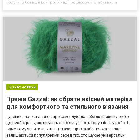
получить больше контроля над процессом и стабильный
результат. Современная домашняя пивоварня позволяет
упростить приготовление пива, сделать его более
предсказуемым и удобным, а также р...
Бізнес новини
Пряжа Gazzal: як обрати якісний матеріал
для комфортного та стильного в’язання
Турецька пряжа давно зарекомендувала себе як надійний вибір
для майстринь, які цінують стабільну якість і зручність у роботі.
Саме тому запити на кшталт газал пряжа або пряжа газзал
залишаються популярними серед тих, хто шукає універсальні