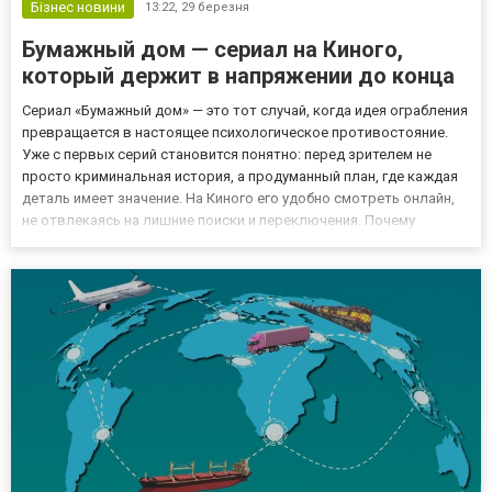
Бізнес новини
13:22,
29 березня
Бумажный дом — сериал на Киного,
который держит в напряжении до конца
Сериал «Бумажный дом» — это тот случай, когда идея ограбления
превращается в настоящее психологическое противостояние.
Уже с первых серий становится понятно: перед зрителем не
просто криминальная история, а продуманный план, где каждая
деталь имеет значение. На Киного его удобно смотреть онлайн,
не отвлекаясь на лишние поиски и переключения. Почему
«Бумажный дом» стал мировым хитом В центре сюжета — группа
преступников под руководством загадочного Профессо...