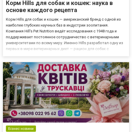
Корм Hills для собак и кошек: наука в
основе каждого рецепта
Корм Hills для собак и кошек — американский бренд с одной из
наиболее глубоких научных баз в индустрии зоопитания.
Компания Hill's Pet Nutrition ведёт исследования с 1948 года и
поддерживает постоянное сотрудничество с ветеринарными
университетами по всему миру. Именно Hills разработал одну из
первых в мире ветеринарных диет — рацион для собак с
почечной недостаточностью — ещё в 1950-х годах, когда само
понятие «диетический корм для животных» только формир...
Бізнес новини