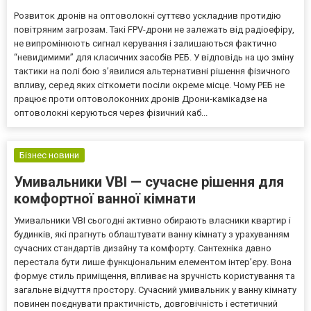
Розвиток дронів на оптоволокні суттєво ускладнив протидію
повітряним загрозам. Такі FPV-дрони не залежать від радіоефіру,
не випромінюють сигнал керування і залишаються фактично
“невидимими” для класичних засобів РЕБ. У відповідь на цю зміну
тактики на полі бою з’явилися альтернативні рішення фізичного
впливу, серед яких сіткомети посіли окреме місце. Чому РЕБ не
працює проти оптоволоконних дронів Дрони-камікадзе на
оптоволокні керуються через фізичний каб...
Бізнес новини
Умивальники VBI — сучасне рішення для
комфортної ванної кімнати
Умивальники VBI сьогодні активно обирають власники квартир і
будинків, які прагнуть облаштувати ванну кімнату з урахуванням
сучасних стандартів дизайну та комфорту. Сантехніка давно
перестала бути лише функціональним елементом інтер’єру. Вона
формує стиль приміщення, впливає на зручність користування та
загальне відчуття простору. Сучасний умивальник у ванну кімнату
повинен поєднувати практичність, довговічність і естетичний