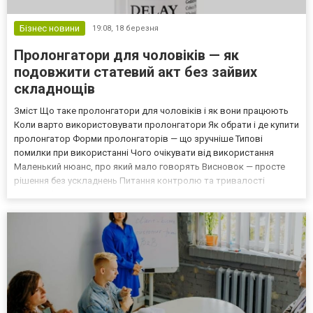
Бізнес новини
19:08,
18 березня
Пролонгатори для чоловіків — як
подовжити статевий акт без зайвих
складнощів
Зміст Що таке пролонгатори для чоловіків і як вони працюють
Коли варто використовувати пролонгатори Як обрати і де купити
пролонгатор Форми пролонгаторів — що зручніше Типові
помилки при використанні Чого очікувати від використання
Маленький нюанс, про який мало говорять Висновок — просте
рішення без ускладнень Питання контролю та тривалості
хвилює багатьох чоловіків, хоча говорять про це не завжди
відкрито. А насправді рішення є досить прості. Наприклад,...