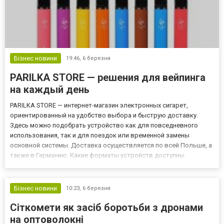
Бізнес новини
19:46,
6 березня
PARILKA STORE — решения для вейпинга
на каждый день
PARILKA STORE — интернет-магазин электронных сигарет,
ориентированный на удобство выбора и быструю доставку.
Здесь можно подобрать устройство как для повседневного
использования, так и для поездок или временной замены
основной системы. Доставка осуществляется по всей Польше, а
также в Германию. Какие форматы устройств доступны
покупателям Ассортимент магазина позволяет выбрать
оптимальный вариант под конкретные задачи: одноразовые
электронные сигареты без...
Бізнес новини
10:23,
6 березня
Сіткомети як засіб боротьби з дронами
на оптоволокні