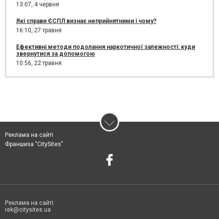
13:07,
4 червня
Які справи ЄСПЛ визнає неприйнятними і чому?
16:10,
27 травня
Ефективні методи подолання наркотичної залежності: куди
звернутися за допомогою
10:56,
22 травня
Реклама на сайті
Франшиза "CitySites"
Реклама на сайті:
rek@citysites.ua