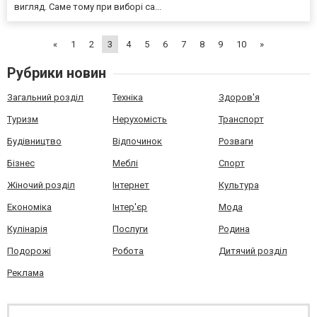
вигляд. Саме тому при виборі са...
«
1
2
3
4
5
6
7
8
9
10
»
Рубрики новин
Загальний розділ
Техніка
Здоров'я
Туризм
Нерухомість
Транспорт
Будівництво
Відпочинок
Розваги
Бізнес
Меблі
Спорт
Жіночий розділ
Інтернет
Культура
Економіка
Інтер'єр
Мода
Кулінарія
Послуги
Родина
Подорожі
Робота
Дитячий розділ
Реклама