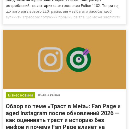
розроблений - це ліхтарик електрошокер Police 1102. Попри те,
що його вага всього 220 грамів, він має багато засобів, щоб
зупинити агресора: потужний промінь світла, що може засліпити
очі та дати можливість втекти чи викликати допомогу;
електричний двофазний розряд системи Duo Shok забезпечує
можливі...
Бізнес новини
06:43,
4 квітня
Обзор по теме «Траст в Meta»: Fan Page и
aged Instagram после обновлений 2026 —
как оценивать траст и историю без
мифов и почему Fan Page влияет на