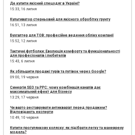
Де купити якісний спецодяг в Україні?
15:33,
16 липня
Культиватор стерньовий для якісного обробітку грунту
16:51,
13 липня
Бухгалтер для ТОВ: професійне ведення обліку компанії
15:52,
12 липня
Тактичні футболки: Еволюція комфорту та функціональності
для професіоналів і любителів
15:43,
6 липня
Як збільшити продажі турів та путівок через Google?
09:00,
19 червня
Синергія SEO та PPC: чому комбінація каналів дає
максимальний ефект для бізнесу
13:29,
17 червня
Чи варто реставрувати антикваріат перед продажем?
Відповідають експерти
10:49,
10 червня
Купити прогулянкову коляску: як підібрати легку та маневрену
модель?