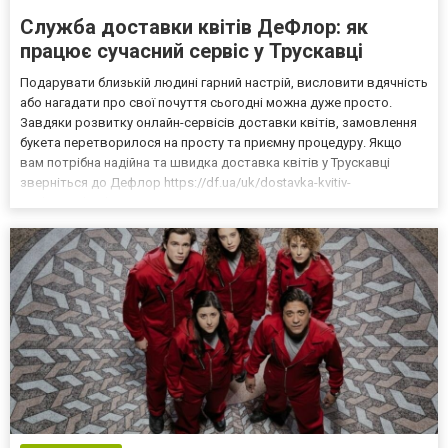
Служба доставки квітів ДеФлор: як
працює сучасний сервіс у Трускавці
Подарувати близькій людині гарний настрій, висловити вдячність
або нагадати про свої почуття сьогодні можна дуже просто.
Завдяки розвитку онлайн-сервісів доставки квітів, замовлення
букета перетворилося на просту та приємну процедуру. Якщо
вам потрібна надійна та швидка доставка квітів у Трускавці
зверніться до Дефлор https://df.ua/uk/dostavka-kvitiv-
truskavets.html. Цей магазин завоював довіру клієнтів завдяки
своїй бездоганній роботі на ринку доставки кв...