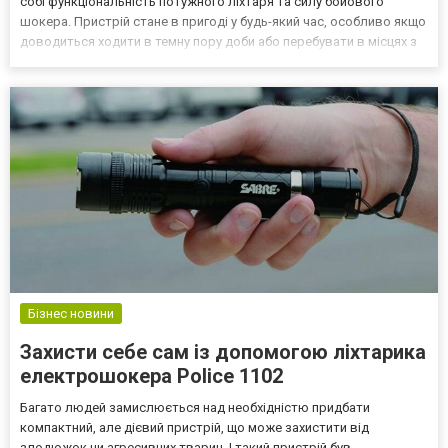
собі функціональність потужного ліхтаря та силу бойового
шокера. Пристрій стане в пригоді у будь-який час, особливо якщо
доводиться ходити в темну пору доби або перебувати в місцях з
недостатнім освітленням. Police 1102 має компактний розмір,
зручно лежить у руці, не займає багато мі...
Бізнес новини
Захисти себе сам із допомогою ліхтарика
електрошокера Police 1102
Багато людей замислюється над необхідністю придбати
компактний, але дієвий пристрій, що може захистити від
злодюжок чи агресивних тварин. І такий пристрій був