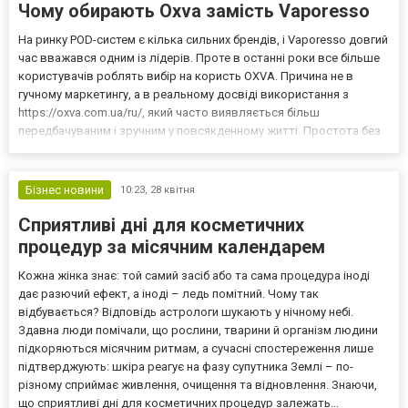
Чому обирають Oxva замість Vaporesso
На ринку POD-систем є кілька сильних брендів, і Vaporesso довгий
час вважався одним із лідерів. Проте в останні роки все більше
користувачів роблять вибір на користь OXVA. Причина не в
гучному маркетингу, а в реальному досвіді використання з
https://oxva.com.ua/ru/, який часто виявляється більш
передбачуваним і зручним у повсякденному житті. Простота без
втрати якості Одна з ключових причин вибору OXVA — це баланс
між функціональністю та простотою. Пристро...
Бізнес новини
10:23,
28 квітня
Сприятливі дні для косметичних
процедур за місячним календарем
Кожна жінка знає: той самий засіб або та сама процедура іноді
дає разючий ефект, а іноді – ледь помітний. Чому так
відбувається? Відповідь астрологи шукають у нічному небі.
Здавна люди помічали, що рослини, тварини й організм людини
підкоряються місячним ритмам, а сучасні спостереження лише
підтверджують: шкіра реагує на фазу супутника Землі – по-
різному сприймає живлення, очищення та відновлення. Знаючи,
що сприятливі дні для косметичних процедур залежать...