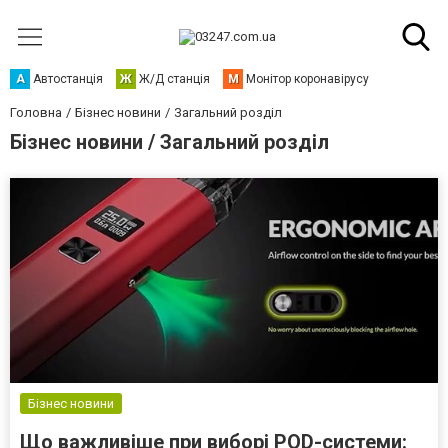
А
Автостанція
Ж
Ж/Д станція
М
Монітор коронавірусу
Головна
Бізнес новини
Загальний розділ
Бізнес новини / Загальний розділ
Бізнес новини
Що важливіше при виборі POD-системи: