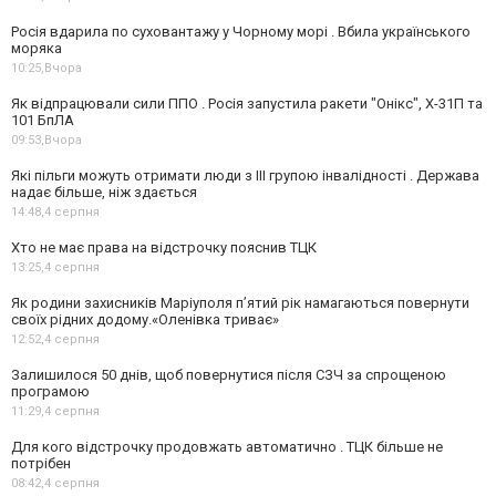
Росія вдарила по суховантажу у Чорному морі . Вбила українського
моряка
10:25,
Вчора
Як відпрацювали сили ППО . Росія запустила ракети "Онікс", Х-31П та
101 БпЛА
09:53,
Вчора
Які пільги можуть отримати люди з III групою інвалідності . Держава
надає більше, ніж здається
14:48,
4 серпня
Хто не має права на відстрочку пояснив ТЦК
13:25,
4 серпня
Як родини захисників Маріуполя пʼятий рік намагаються повернути
своїх рідних додому.«Оленівка триває»
12:52,
4 серпня
Залишилося 50 днів, щоб повернутися після СЗЧ за спрощеною
програмою
11:29,
4 серпня
Для кого відстрочку продовжать автоматично . ТЦК більше не
потрібен
08:42,
4 серпня