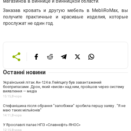
магазинов в Виннице и Винницкой области.
Заказав кровать и другую мебель в MebliRoMax, вы
получите практичные и красивые изделия, которые
прослужат не один год.
Останні новини
Український літак Ан-124 в Лейпцигу був завантажений
боєприпасами. Дрон, який «висів» над ним, пройшов через систему
виявлення — медіа
15:15,
Вчора
Стефанішина після обрання "запобіжки" зробила першу заяву . "Я не
маю таких мільйонів"
14:11,
Вчора
У Ярославлі палає НПЗ «Славнєфть-ЯНОС»
12:15,
Вчора