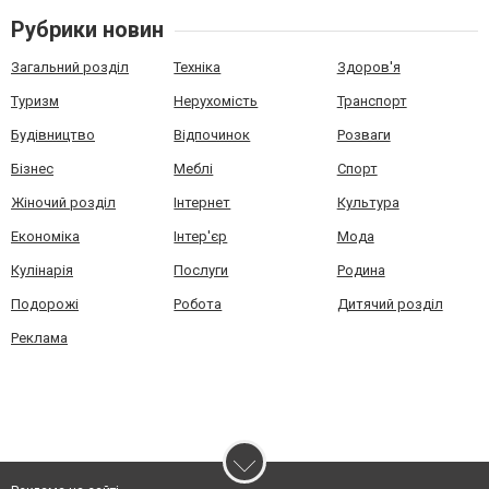
Рубрики новин
Загальний розділ
Техніка
Здоров'я
Туризм
Нерухомість
Транспорт
Будівництво
Відпочинок
Розваги
Бізнес
Меблі
Спорт
Жіночий розділ
Інтернет
Культура
Економіка
Інтер'єр
Мода
Кулінарія
Послуги
Родина
Подорожі
Робота
Дитячий розділ
Реклама