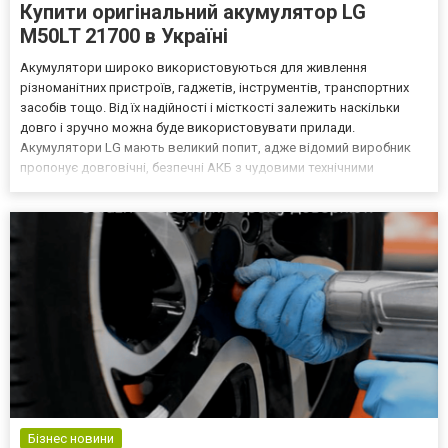
Купити оригінальний акумулятор LG
M50LT 21700 в Україні
Акумулятори широко використовуються для живлення
різноманітних пристроїв, гаджетів, інструментів, транспортних
засобів тощо. Від їх надійності і місткості залежить наскільки
довго і зручно можна буде використовувати прилади.
Акумулятори LG мають великий попит, адже відомий виробник
пропонує довговічні, безпечні АКБ з чудовими технічними
параметрами. В Україні купити оригінальні акумулятори цього
виробника можна на сайті АККВ. В каталозі в широкому
асортиме...
Бізнес новини