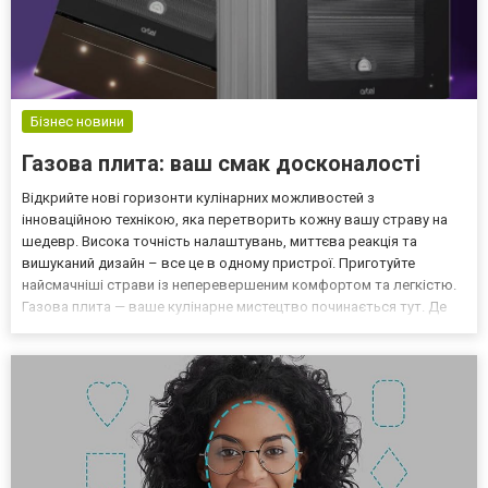
Бізнес новини
Газова плита: ваш смак досконалості
Відкрийте нові горизонти кулінарних можливостей з
інноваційною технікою, яка перетворить кожну вашу страву на
шедевр. Висока точність налаштувань, миттєва реакція та
вишуканий дизайн – все це в одному пристрої. Приготуйте
найсмачніші страви із неперевершеним комфортом та легкістю.
Газова плита — ваше кулінарне мистецтво починається тут. Де
шедеври народжуються легко Високоякісна техніка здатна
значно спростити життя та надати вам безліч можливостей.
Перегл...