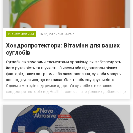
Бізнес новини
15:38,
20 липня 2024 р.
Хондропротектори: Вітаміни для ваших
суглобів
Суглоби є ключовими елементами організму, які забезпечують
його рухливість та гнучкість. З часом або під впливом різних
факторів, таких як травми або захворювання, суглоби можуть
пошкоджуватися, що викликає біль та обмежує рухливість.
Одним з методів підтримки здоров'я суглобів є вживання
хондропротекторів від Healthfit.com.ua - спеціальних добавок, що
допомагають зберігати та відновлювати хрящову тканину. Що
таке хондропротектори Це біологічно активні до...