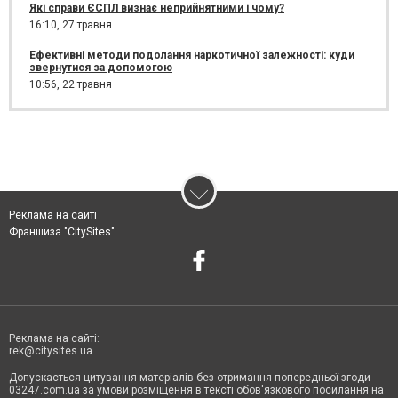
Які справи ЄСПЛ визнає неприйнятними і чому?
16:10,
27 травня
Ефективні методи подолання наркотичної залежності: куди
звернутися за допомогою
10:56,
22 травня
Реклама на сайті
Франшиза "CitySites"
Реклама на сайті:
rek@citysites.ua
Допускається цитування матеріалів без отримання попередньої згоди
03247.com.ua за умови розміщення в тексті обов'язкового посилання на