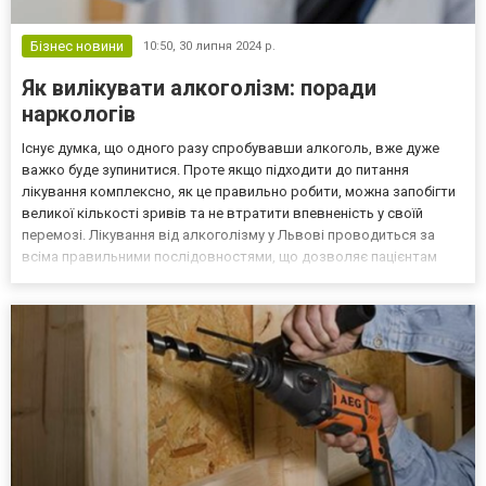
Бізнес новини
10:50,
30 липня 2024 р.
Як вилікувати алкоголізм: поради
наркологів
Існує думка, що одного разу спробувавши алкоголь, вже дуже
важко буде зупинитися. Проте якщо підходити до питання
лікування комплексно, як це правильно робити, можна запобігти
великої кількості зривів та не втратити впевненість у своїй
перемозі. Лікування від алкоголізму у Львові проводиться за
всіма правильними послідовностями, що дозволяє пацієнтам
отримувати мінімальні ризики рецидивів. Перший крок до
лікування залежності – її усвідомлення Якщо змушуват...