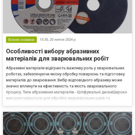
Бізнес новини
15:35,
20 липня 2024 р.
Особливості вибору абразивних
матеріалів для зварювальних робіт
Абразивні матеріали відіграють важливу роль у зварювальних
роботах, забезпечуючи якісну обробку поверхонь та підготовку
матеріалів до зварювання. Вибір відповідного абразиву може
значно вплинути на ефективність та якість зварювального
процесу. Типи абразивних матеріалів - Шліфувальні дискиШироко
використовуються для обробки зварювальних швів та
підготовки поверхонь. Вони виготовляються з різних матеріалів,
таких як оксид алюмінію, карбід кремнію та циркон...