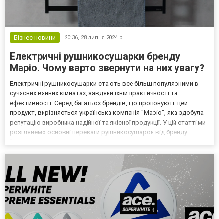
Бізнес новини
20:36,
28 липня 2024 р.
Електричні рушникосушарки бренду
Маріо. Чому варто звернути на них увагу?
Електричні рушникосушарки стають все більш популярними в
сучасних ванних кімнатах, завдяки їхній практичності та
ефективності. Серед багатьох брендів, що пропонують цей
продукт, вирізняється українська компанія "Маріо", яка здобула
репутацію виробника надійної та якісної продукції. У цій статті ми
розглянемо основні переваги рушникосушарок від бренду
"Маріо", купити які можна на
https://mario.ua/production_cat/electric/, та чому варто звернути на
них увагу...