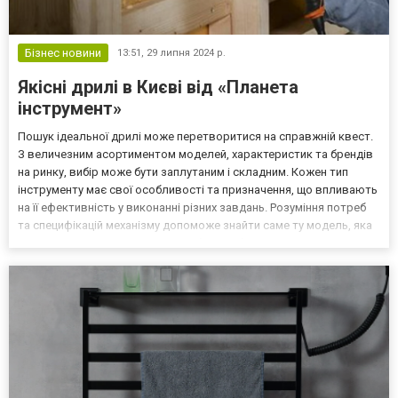
Бізнес новини
13:51,
29 липня 2024 р.
Якісні дрилі в Києві від «Планета
інструмент»
Пошук ідеальної дрилі може перетворитися на справжній квест.
З величезним асортиментом моделей, характеристик та брендів
на ринку, вибір може бути заплутаним і складним. Кожен тип
інструменту має свої особливості та призначення, що впливають
на її ефективність у виконанні різних завдань. Розуміння потреб
та специфікацій механізму допоможе знайти саме ту модель, яка
задовольнить всі вимоги та зробить роботу максимально
ефективною. Купити дриль в інтернет-ма...