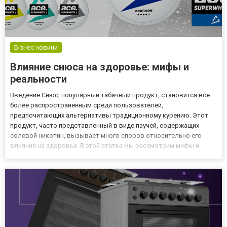
Бізнес новини
Влияние снюса на здоровье: мифы и
реальности
Введение Снюс, популярный табачный продукт, становится все
более распространенным среди пользователей,
предпочитающих альтернативы традиционному курению. Этот
продукт, часто представленный в виде паучей, содержащих
солевой никотин, вызывает много споров относительно его
влияния на здоровье. В этой статье мы рассмотрим мифы и
реальности, связанные с использованием снюса -
https://kalyancity.in.ua/ru/snyus/, чтобы помочь пользователям
лучше понять его воздей...