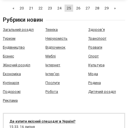
забезпечувати обігрів у тваринницьких приміщеннях? Здоров'я...
«
20
21
22
23
24
25
26
27
28
29
»
Рубрики новин
Загальний розділ
Техніка
Здоров'я
Туризм
Нерухомість
Транспорт
Будівництво
Відпочинок
Розваги
Бізнес
Меблі
Спорт
Жіночий розділ
Інтернет
Культура
Економіка
Інтер'єр
Мода
Кулінарія
Послуги
Родина
Подорожі
Робота
Дитячий розділ
Реклама
Де купити якісний спецодяг в Україні?
15:33,
16 липня