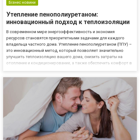
Бізнес новини
Утепление пенополиуретаном:
инновационный подход к теплоизоляции
В современном мире энергоэффективность и экономия
ресурсов становятся приоритетными задачами для каждого
владельца частного дома. Утепление пенополиуретаном (ППУ) –
это инновационный метод, который позволяет значительно
улучшить теплоизоляцию вашего дома, снизить затраты на
отопление и кондиционирование, а также обеспечить комфорт в
любое время года. Преимущества утепления пенополиуретаном
Компания ООО «НВП «СК ПРОМЕТЕЙ» предлагает
профессиональные услуги...