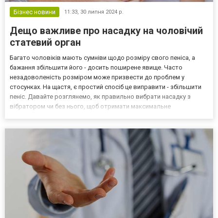
Бізнес новини
11:33,
30 липня 2024 р.
Дещо важливе про насадку на чоловічий
статевий орган
Багато чоловіків мають сумніви щодо розміру свого пеніса, а
бажання збільшити його - досить поширене явище. Часто
незадоволеність розміром може призвести до проблем у
стосунках. На щастя, є простий спосіб це виправити - збільшити
пеніс. Давайте розглянемо, як правильно вибрати насадку з
вібратором чи без нього, щоб отримати максимальне
задоволення. Основні причини використання Збільшити розмір:
Насадки дозволяють миттєво збільшити член як в довжину, так
і...