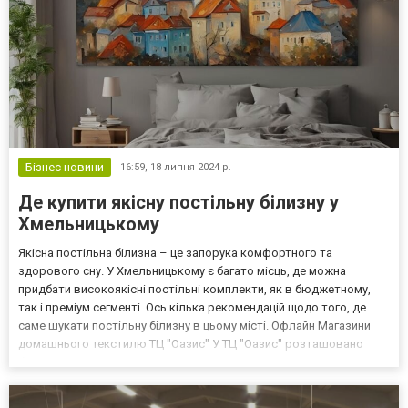
Бізнес новини
16:59,
18 липня 2024 р.
Де купити якісну постільну білизну у
Хмельницькому
Якісна постільна білизна – це запорука комфортного та
здорового сну. У Хмельницькому є багато місць, де можна
придбати високоякісні постільні комплекти, як в бюджетному,
так і преміум сегменті. Ось кілька рекомендацій щодо того, де
саме шукати постільну білизну в цьому місті. Офлайн Магазини
домашнього текстилю ТЦ "Оазис" У ТЦ "Оазис" розташовано
багато магазинів, що спеціалізуються на продажу домашнього
текстилю. Тут ви знайдете широкий асортимент постіль...