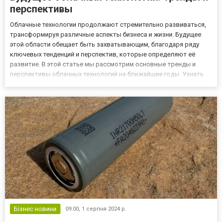
перспективы
Облачные технологии продолжают стремительно развиваться,
трансформируя различные аспекты бизнеса и жизни. Будущее
этой области обещает быть захватывающим, благодаря ряду
ключевых тенденций и перспектив, которые определяют её
развитие. В этой статье мы рассмотрим основные тренды и
перспективы облачных технологий на ближайшие годы. Узнать
больше про iaas сервис вы можете прямо сейчас на сайте
https://www.colobridge.net/! 1. Гибридные облака и мультиоблака
Од...
Бізнес новини
09:00,
1 серпня 2024 р.