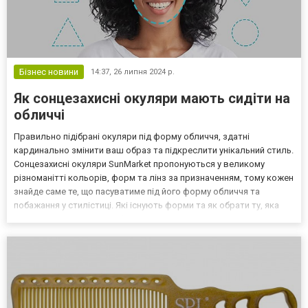
Бізнес новини
14:37,
26 липня 2024 р.
Як сонцезахисні окуляри мають сидіти на
обличчі
Правильно підібрані окуляри під форму обличчя, здатні
кардинально змінити ваш образ та підкреслити унікальний стиль.
Сонцезахисні окуляри SunMarket пропонуються у великому
різноманітті кольорів, форм та лінз за призначенням, тому кожен
знайде саме те, що пасуватиме під його форму обличчя та
побажання у стилістиці. Які існують форми та як обрати ту, яка
пасуватиме? Які існують форми окулярів Як правило, конкретній
формі обличчя може пасувати декілька форм о...