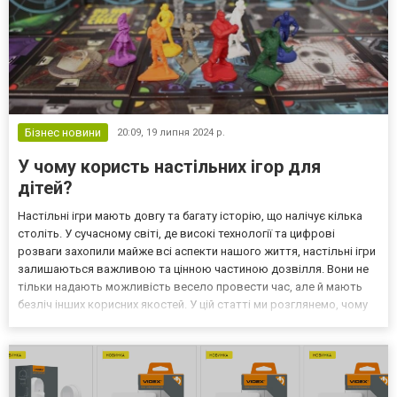
Бізнес новини
20:09,
19 липня 2024 р.
У чому користь настільних ігор для
дітей?
Настільні ігри мають довгу та багату історію, що налічує кілька
століть. У сучасному світі, де високі технології та цифрові
розваги захопили майже всі аспекти нашого життя, настільні ігри
залишаються важливою та цінною частиною дозвілля. Вони не
тільки надають можливість весело провести час, але й мають
безліч інших корисних якостей. У цій статті ми розглянемо, чому
настільні ігри — це не просто розвага, а й чудова нагода провести
час, збагативши його безл...