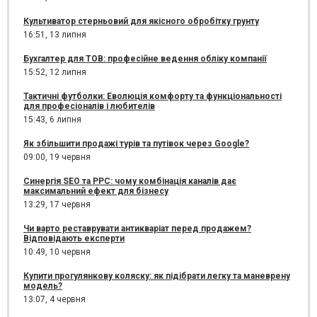
Культиватор стерньовий для якісного обробітку грунту
16:51,
13 липня
Бухгалтер для ТОВ: професійне ведення обліку компанії
15:52,
12 липня
Тактичні футболки: Еволюція комфорту та функціональності
для професіоналів і любителів
15:43,
6 липня
Як збільшити продажі турів та путівок через Google?
09:00,
19 червня
Синергія SEO та PPC: чому комбінація каналів дає
максимальний ефект для бізнесу
13:29,
17 червня
Чи варто реставрувати антикваріат перед продажем?
Відповідають експерти
10:49,
10 червня
Купити прогулянкову коляску: як підібрати легку та маневрену
модель?
13:07,
4 червня