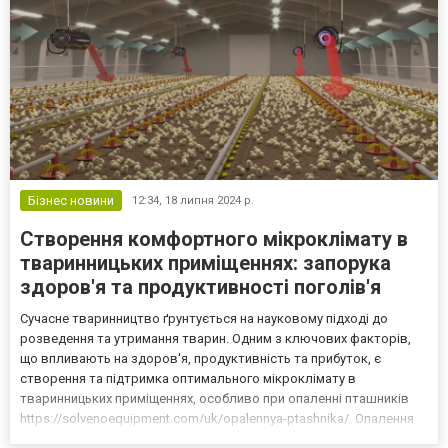
Бізнес новини
12:34,
18 липня 2024 р.
Створення комфортного мікроклімату в
тваринницьких приміщеннях: запорука
здоров'я та продуктивності поголів'я
Сучасне тваринництво ґрунтується на науковому підході до
розведення та утримання тварин. Одним з ключових факторів,
що впливають на здоров'я, продуктивність та прибуток, є
створення та підтримка оптимального мікроклімату в
тваринницьких приміщеннях, особливо при опаленні пташників
https://solvenoequipment.com/uk/opalennya-ptashnika/. Опалення
відіграє в цьому процесі вирішальну роль. Чому важливо