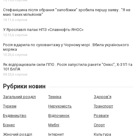
15:15,
6 серпня
Стефанішина після обрання "запобіжки" зробила першу заяву . "Я не
маю таких мільйонів"
14:11,
6 серпня
У Ярославлі палає НПЗ «Славнєфть-ЯНОС»
12:15,
6 серпня
Росія вдарила по суховантажу у Чорному морі . Вбила українського
моряка
10:25,
6 серпня
Як відпрацювали сили ППО . Росія запустила ракети "Онікс", Х-31П та
101 БпЛА
09:53,
6 серпня
Рубрики новин
Загальний розділ
Техніка
Здоров'я
Туризм
Нерухомість
Транспорт
Будівництво
Відпочинок
Розваги
Бізнес
Меблі
Спорт
Жіночий розділ
Інтернет
Культура