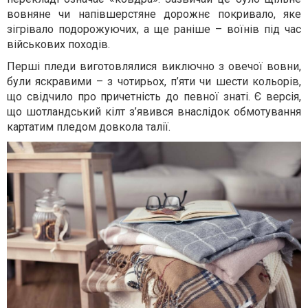
вовняне чи напівшерстяне дорожнє покривало, яке
зігрівало подорожуючих, а ще раніше – воїнів під час
військових походів.
Перші пледи виготовлялися виключно з овечої вовни,
були яскравими – з чотирьох, п’яти чи шести кольорів,
що свідчило про причетність до певної знаті. Є версія,
що шотландський кілт з’явився внаслідок обмотування
картатим пледом довкола талії.