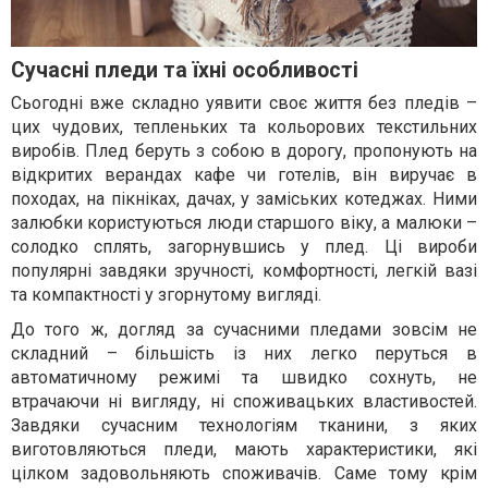
Сучасні пледи та їхні особливості
Сьогодні вже складно уявити своє життя без пледів –
цих чудових, тепленьких та кольорових текстильних
виробів. Плед беруть з собою в дорогу, пропонують на
відкритих верандах кафе чи готелів, він виручає в
походах, на пікніках, дачах, у заміських котеджах. Ними
залюбки користуються люди старшого віку, а малюки –
солодко сплять, загорнувшись у плед. Ці вироби
популярні завдяки зручності, комфортності, легкій вазі
та компактності у згорнутому вигляді.
До того ж, догляд за сучасними пледами зовсім не
складний – більшість із них легко перуться в
автоматичному режимі та швидко сохнуть, не
втрачаючи ні вигляду, ні споживацьких властивостей.
Завдяки сучасним технологіям тканини, з яких
виготовляються пледи, мають характеристики, які
цілком задовольняють споживачів. Саме тому крім