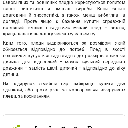
бавовняних та
вовняних пледів
користуються попитом
також синтетичні й змішані вироби. Вони більш
довговічні й зносостійкі, а також менш вибагливі в
догляді. Проте якщо є бажання купити справжній
вовняний, теплий і водночас м’який плед – звісно,
краще надати перевагу якісному кашеміру.
Крім того, пледи відрізняються за розміром, який
обирається відповідно до потреб. Плед в якості
покривала купується відповідно до розмірів ліжка чи
дивина, для подорожей – можна вузький, середньої
довжини – замість шалі, дитячий – відповідно до віку
дитини.
На подарунок сімейній парі найкраще купити два
однакові, або трохи різні за кольором чи візерунком
пледи,
за посиланням
.