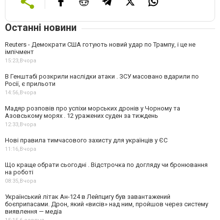
Останні новини
Reuters - Демократи США готують новий удар по Трампу, і це не
імпічмент
15:23,
Вчора
В Генштабі розкрили наслідки атаки . ЗСУ масовано вдарили по
Росії, є прильоти
14:56,
Вчора
Мадяр розповів про успіхи морських дронів у Чорному та
Азовському морях . 12 уражених суден за тиждень
12:33,
Вчора
Нові правила тимчасового захисту для українців у ЄС
11:16,
Вчора
Що краще обрати сьогодні . Відстрочка по догляду чи бронювання
на роботі
08:35,
Вчора
Український літак Ан-124 в Лейпцигу був завантажений
боєприпасами. Дрон, який «висів» над ним, пройшов через систему
виявлення — медіа