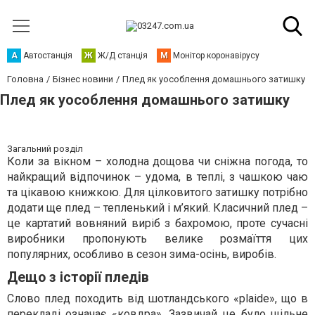
А
Автостанція
Ж
Ж/Д станція
М
Монітор коронавірусу
Головна
Бізнес новини
Плед як уособлення домашнього затишку
Плед як уособлення домашнього затишку
Загальний розділ
Коли за вікном – холодна дощова чи сніжна погода, то
найкращий відпочинок – удома, в теплі, з чашкою чаю
та цікавою книжкою. Для цілковитого затишку потрібно
додати ще плед – тепленький і м’який. Класичний плед –
це картатий вовняний виріб з бахромою, проте сучасні
виробники пропонують велике розмаїття цих
популярних, особливо в сезон зима-осінь, виробів.
Дещо з історії пледів
Слово плед походить від шотландського «plaide», що в
перекладі означає «ковдра». Зазвичай це було щільне