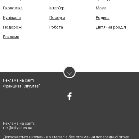
Економіка
Інтер'єр
Мода
Кулінарія
Послуги
Родина
Подорожі
Робота
Дитячий розділ
Реклама
Реклама на сайті
Франшиза "CitySites"
Реклама на сайті:
rek@citysites.ua
Допускається цитування матеріалів без отримання попередньої згоди