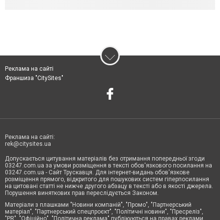
Реклама на сайті
Франшиза "CitySites"
Реклама на сайті:
rek@citysites.ua
Допускається цитування матеріалів без отримання попередньої згоди
03247.com.ua за умови розміщення в тексті обов'язкового посилання на
03247.com.ua - Сайт Трускавця. Для інтернет-видань обов'язкове
розміщення прямого, відкритого для пошукових систем гіперпосилання
на цитовані статті не нижче другого абзацу в тексті або в якості джерела.
Порушення виняткових прав переслідується Законом.
Матеріали з плашками "Новини компаній", "Промо", "Партнерський
матеріал", "Партнерський спецпроєкт", "Політичні новини", "Пресреліз",
"PR", "Офіційно", "Політична реклама" публікуються на правах реклами.