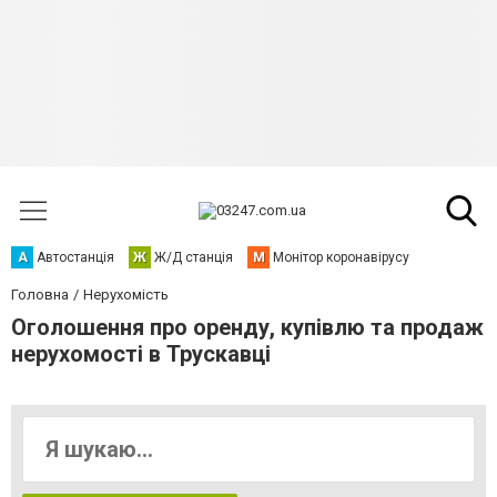
А
Автостанція
Ж
Ж/Д станція
М
Монітор коронавірусу
Головна
Нерухомість
Оголошення про оренду, купівлю та продаж
нерухомості в Трускавці