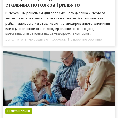
стальных потолков Грильято
Интересным решением для современного дизайна интерьера
является монтаж металлических потолков. Металлические
рейки чаще всего изготавливают из анодированного алюминия
или оцинкованной стали. Анодирование - это процесс,
направленный на повышение твердости алюминия и
дополнительную защиту от коррозии. Подвесные реечные
алюминиевые потолки на https://грильято.укр/статьи/65-что-
лучше-выбрать-стальные-или-реечные-алюминиевые-потолки-
грильято обычно имеют оттено...
Бізнес новини