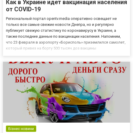
Как в Украине идет вакцинация населения
от COVID-19
Региональный портал opentv.media оперативно освещает не
только все самые свежие новости Днепра, но и регулярно
публикует свежую статистику по коронавирусу в Украине, а
также последние данные по вакцинации населения. Напомним,
что 23 февраля в аэропорту «Борисполь» приземлился самолет,
который привез на борту 500 тысяч доз вакцины
Oxford/AstraZeneca (Covishild), которую производят в Индии. Что
это за препарат Вакцина разработана Оксфордским
университетом и...
Бізнес новини