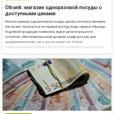
Olirank: магазин одноразовой посуды с
доступными ценами
Использование одноразовой посуды далеко не новое явление,
как может показаться на первый взгляд, ведь первые образцы
подобной продукции появились еще в начале прошлого
столетия, обеспечив высокий уровень комфорта как для
предпринимателей, так и для их клиентов. И если
первоначальной задумкой было использование одноразовых
стаканов в автоматах по продаже напитков, то со временем
идея перекочевала в заведения быстрого питания, став
прекрасной альтернативой к...