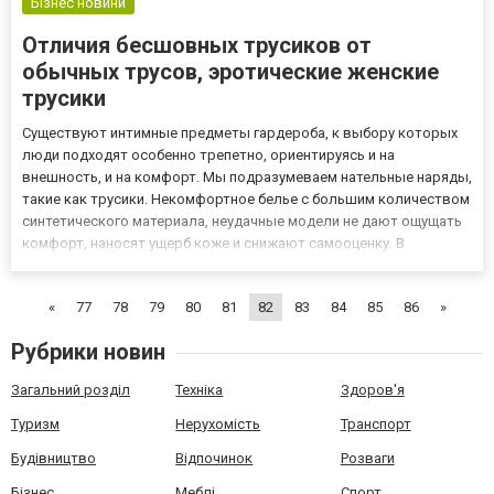
Бізнес новини
Отличия бесшовных трусиков от
обычных трусов, эротические женские
трусики
Существуют интимные предметы гардероба, к выбору которых
люди подходят особенно трепетно, ориентируясь и на
внешность, и на комфорт. Мы подразумеваем нательные наряды,
такие как трусики. Некомфортное белье с большим количеством
синтетического материала, неудачные модели не дают ощущать
комфорт, наносят ущерб коже и снижают самооценку. В
ежедневной носке желательно пользоваться интимной одеждой
качественного состава и предпочитать модели, которые
«
77
78
79
80
81
82
83
84
85
86
»
подойдут п...
Рубрики новин
Загальний розділ
Техніка
Здоров'я
Туризм
Нерухомість
Транспорт
Будівництво
Відпочинок
Розваги
Бізнес
Меблі
Спорт