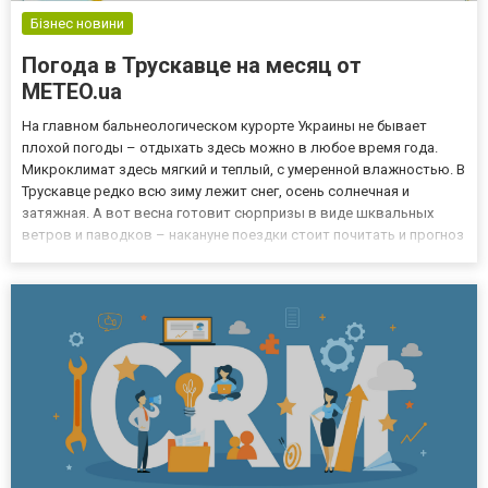
Бізнес новини
Погода в Трускавце на месяц от
METEO.ua
На главном бальнеологическом курорте Украины не бывает
плохой погоды – отдыхать здесь можно в любое время года.
Микроклимат здесь мягкий и теплый, с умеренной влажностью. В
Трускавце редко всю зиму лежит снег, осень солнечная и
затяжная. А вот весна готовит сюрпризы в виде шквальных
ветров и паводков – накануне поездки стоит почитать и прогноз
погоды на сегодня, и предсказания синоптиков на неделю
вперед. Погодные условия Трускавца Благодаря своему
располо...