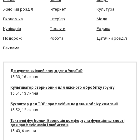
Жіночий розділ
Інтернет
Культура
Економіка
Інтер'єр
Мода
Кулінарія
Послуги
Родина
Подорожі
Робота
Дитячий розділ
Реклама
Де купити якісний спецодяг в Україні?
15:33,
16 липня
Культиватор стерньовий для якісного обробітку грунту
16:51,
13 липня
Бухгалтер для ТОВ: професійне ведення обліку компанії
15:52,
12 липня
Тактичні футболки: Еволюція комфорту та функціональності
для професіоналів і любителів
15:43,
6 липня