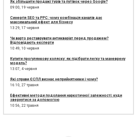
Як збільшити продажі турів та путівок через Google?
09:00,
19 червня
Синергія SEO та PPC: чому комбінація каналів дає
максимальний ефект для бізнесу
13:29,
17 червня
Чи варто реставрувати антикваріат перед продажем?
Відповідають експерти
10:49,
10 червня
Купити прогулянкову коляску: як підібрати легку та маневрену
модель?
13:07,
4 червня
Які справи ЄСПЛ визнає неприйнятними і чому?
16:10,
27 травня
Ефективні методи подолання наркотичної залежності: куди
звернутися за допомогою
10:56,
22 травня