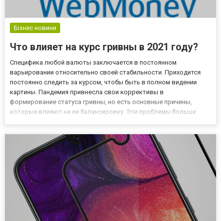
Бізнес новини
Что влияет на курс гривны в 2021 году?
Специфика любой валюты заключается в постоянном
варьировании относительно своей стабильности. Приходится
постоянно следить за курсом, чтобы быть в полном видении
картины. Пандемия привнесла свои коррективы в
формирование статуса гривны, но есть основные причины,
которые влияют на ее балансировку. Эти проблемы больше
психологические, нежели экономические… Где поменять валюту
Есть много обменников по валютам, в том числе и онлайн,
например, обменник вебмани,...