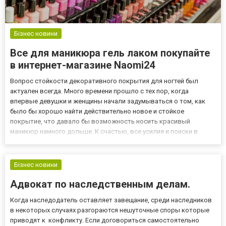
Бізнес новини
Все для маникюра гель лаком покупайте
в интернет-магазине Naomi24
Вопрос стойкости декоративного покрытия для ногтей был
актуален всегда. Много времени прошло с тех пор, когда
впервые девушки и женщины начали задумываться о том, как
было бы хорошо найти действительно новое и стойкое
покрытие, что давало бы возможность носить красивый
маникюр намного дольше. К счастью, все усилия и поиски в
итоге увенчались успехом и в наше время с этой задачей очень
хорошо справляются гель-лаки. Безупречные ноготки, что так и
манят идеал...
Бізнес новини
Адвокат по наследственным делам.
Когда наследодатель оставляет завещание, среди наследников
в некоторых случаях разгораются нешуточные споры которые
приводят к конфликту. Если договориться самостоятельно