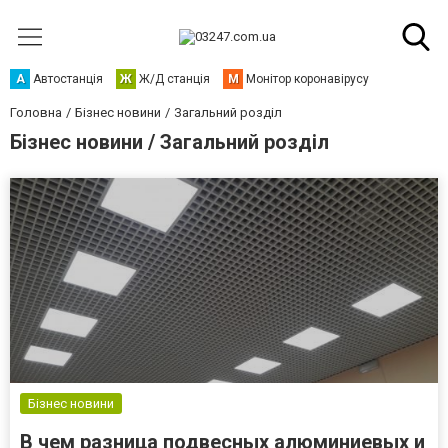
А
Автостанція
Ж
Ж/Д станція
М
Монітор коронавірусу
Головна
Бізнес новини
Загальний розділ
Бізнес новини / Загальний розділ
Бізнес новини
В чем разница подвесных алюминиевых и