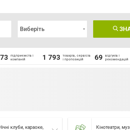
Виберіть
ЗН
73
1 793
69
підприємств і
товарів, сервісів
відгуків і
компаній
і пропозицій
рекомендацій
Нічні клуби, караоке,
Кінотеатри, муз