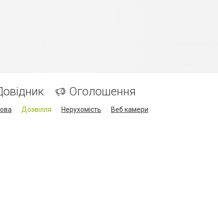
Довідник
Оголошення
кова
Дозвілля
Нерухомість
Веб камери