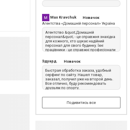
знайти не могли, хоча забирали з
квитанцією.
Max Kravchuk
Новачок
Агентства «Домашній персонал» Україна
Агентство &quot;Домашній
персонал&quot; - це справжня знахідка
для кожного, хто шукає надійний
персонал для свого будинку. Їхні
працівники - це справжні професіонали
з великою відповідальністю та
турботою про клієнтів. Моя нова няня
Эдуард.
Новачок
стала справжнім ангелом для моїх
дітей, а покоївка - надійним помічником
Быстрая обработка заказа, удобный
у побуті. Дякую за вашу роботу та
серфинг по сайту. Нашел товар,
професіоналізм!
заказал, получил уже на второй день.
Все отлично, буду рекомендовать
друзьям по спорту.
Подивитись все