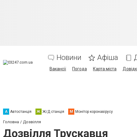
Новини
Афіша
Вакансії
Погода
Карта міста
Довід
А
Автостанція
Ж
Ж/Д станція
М
Монітор коронавірусу
Головна
Дозвілля
Дозвілля Трускавця