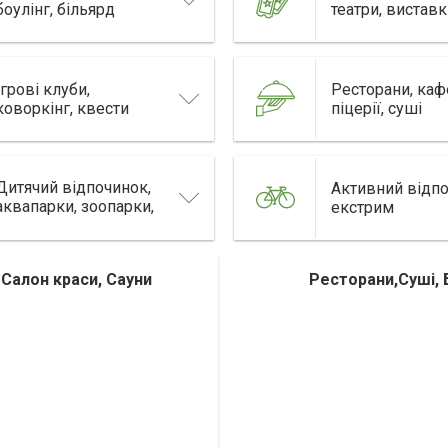
боулінг, більярд
театри, вистав
Ігрові клуби,
Ресторани, каф
коворкінг, квести
піцерії, суші
Дитячий відпочинок,
Активний відпо
аквапарки, зоопарки,
екстрим
цирк
 Салон краси, Сауни
Ресторани,Суші, 