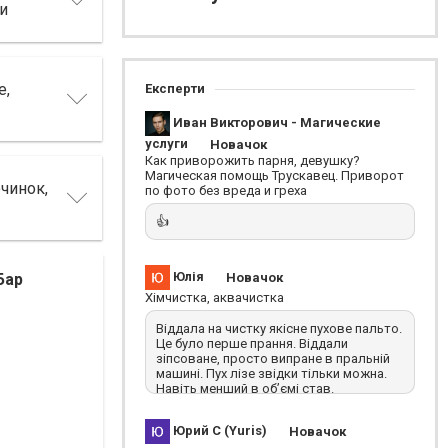
ки
е,
Експерти
Иван Викторович - Магические
услуги
Новачок
Как приворожить парня, девушку?
Магическая помощь Трускавец. Приворот
чинок,
по фото без вреда и греха
👍
Юлія
Новачок
Бар
Хімчистка, аквачистка
Віддала на чистку якісне пухове пальто.
Це було перше прання. Віддали
зіпсоване, просто випране в пральній
машині. Пух лізе звідки тільки можна.
Навіть менший в обʼємі став.
Залишається тільки викинути на
смітник. І ще момент, коли забирала,
Юрий С (Yuris)
Новачок
мені запропонували 4 інших, а мій