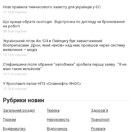
Нові правила тимчасового захисту для українців у ЄС
11:16,
8 серпня
Що краще обрати сьогодні . Відстрочка по догляду чи бронювання
на роботі
08:35,
8 серпня
Український літак Ан-124 в Лейпцигу був завантажений
боєприпасами. Дрон, який «висів» над ним, пройшов через систему
виявлення — медіа
15:15,
6 серпня
Стефанішина після обрання "запобіжки" зробила першу заяву . "Я не
маю таких мільйонів"
14:11,
6 серпня
У Ярославлі палає НПЗ «Славнєфть-ЯНОС»
12:15,
6 серпня
Рубрики новин
Загальний розділ
Техніка
Здоров'я
Туризм
Нерухомість
Транспорт
Будівництво
Відпочинок
Розваги