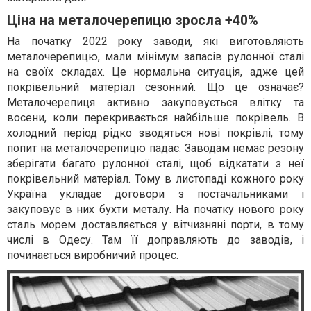
Ціна на металочерепицю зросла +40%
На початку 2022 року заводи, які виготовляють
металочерепицю, мали мінімум запасів рулонної сталі
на своїх складах. Це нормальна ситуація, адже цей
покрівельний матеріал сезонний. Що це означає?
Металочерепиця активно закуповується влітку та
восени, коли перекривається найбільше покрівель. В
холодний період рідко зводяться нові покрівлі, тому
попит на металочерепицю падає. Заводам немає резону
зберігати багато рулонної сталі, щоб відкатати з неї
покрівельний матеріал. Тому в листопаді кожного року
Україна укладає договори з постачальниками і
закуповує в них бухти металу. На початку нового року
сталь морем доставляється у вітчизняні порти, в тому
числі в Одесу. Там її доправляють до заводів, і
починається виробничий процес.