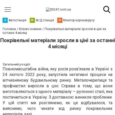
А
Автостанція
Ж
Ж/Д станція
М
Монітор коронавірусу
Головна
Бізнес новини
Покрівельні матеріали зросли в ціні за
останні 4 місяці
Покрівельні матеріали зросли в ціні за останні
4 місяці
Загальний розділ
Повномасштабна війна, яку росія розв’язала в Україні з
24 лютого 2022 року, запустила негативні процеси на
вітчизняному будівельному ринку. Металочерепиця та
профнастил виросли в ціні. Справа в тому, що вони
виготовляються з одного матеріалу — рулонної сталі, яка
постачається в Україну. З доставкою виникли проблеми.
У цій статті ми розглянемо, як це відбувалося, та
вияснимо, чого чекати від ринку покрівельних
матеріалів далі.