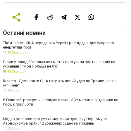
Останні новини
The Atlantic - США передають Україні розвіддані для ударів по
енергетиці Росії
11:15,
Сьогодні
Люди у понад 20 польських містах виступили проти нападів на
українців : "Моя Польща не б'є"
08:15,
Сьогодні
Reuters - Демократи США готують новий удар по Трампу, і це не
імпічмент
15:23,
8 серпня
В Генштабі розкрили наслідки атаки . ЗСУ масовано вдарили по
Росії, є прильоти
14:56,
8 серпня
Мадяр розповів про успіхи морських дронів у Чорному та
Азовському морях . 12 уражених суден за тиждень
12:33,
8 серпня