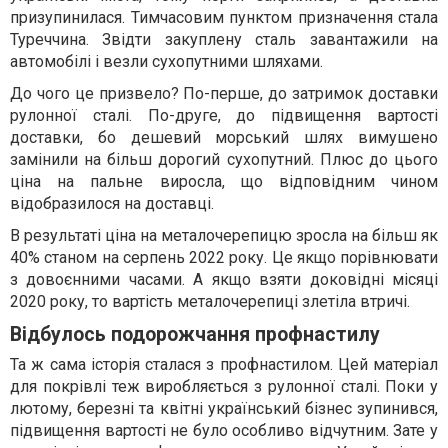
призупинилася. Тимчасовим пунктом призначення стала
Туреччина. Звідти закуплену сталь завантажили на
автомобілі і везли сухопутними шляхами.
До чого це призвело? По-перше, до затримок доставки
рулонної сталі. По-друге, до підвищення вартості
доставки, бо дешевий морський шлях вимушено
замінили на більш дорогий сухопутний. Плюс до цього
ціна на пальне виросла, що відповідним чином
відобразилося на доставці.
В результаті ціна на металочерепицю зросла на більш як
40% станом на серпень 2022 року. Це якщо порівнювати
з довоєнними часами. А якщо взяти доковідні місяці
2020 року, то вартість металочерепиці злетіла втричі.
Відбулось подорожчання профнастилу
Та ж сама історія сталася з профнастилом. Цей матеріал
для покрівлі теж виробляється з рулонної сталі. Поки у
лютому, березні та квітні український бізнес зупинився,
підвищення вартості не було особливо відчутним. Зате у