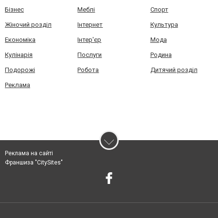
Бізнес
Меблі
Спорт
Жіночий розділ
Інтернет
Культура
Економіка
Інтер'єр
Мода
Кулінарія
Послуги
Родина
Подорожі
Робота
Дитячий розділ
Реклама
Реклама на сайті
Франшиза "CitySites"