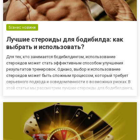
Бізнес новини
Лучшие стероиды для бодибилда: как
выбрать и использовать?
Для тех, кто занимается бодибилдингом, использование
стероидов может стать эффективным способом улучшения
результатов тренировок. Однако, выбор и использование
стероидов может быть сложным процессом, который требует
серьезного подхода и осведомленности о возможных рисках. В
этой статье мы рассмотрим лучшие стероиды для бодибилдинга,
а также дадим советы по тому, как правильно их выбирать и
использовать. Купить качественные стероиды легально можно в
онлайн...