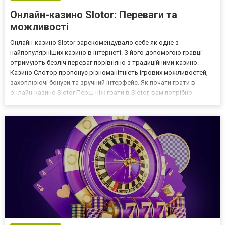
Онлайн-казино Slotor: Переваги та
можливості
Онлайн-казино Slotor зарекомендувало себе як одне з
найпопулярніших казино в інтернеті. З його допомогою гравці
отримують безліч переваг порівняно з традиційними казино.
Казино Слотор пропонує різноманітність ігрових можливостей,
захоплюючі бонуси та зручний інтерфейс. Як почати грати в
онлайн-казино Slotor Перш ніж грати в Slotor, вам потрібно
створити обліковий запис. Процес реєстрації дуже простий. Вам
потрібно заповнити коротку форму, вказавши необхідн...