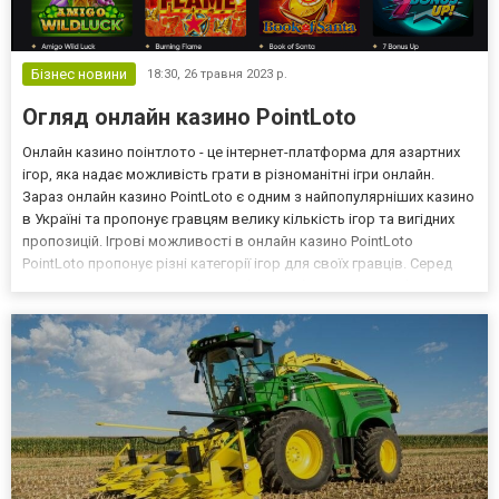
Бізнес новини
18:30,
26 травня 2023 р.
Огляд онлайн казино PointLoto
Онлайн казино поінтлото - це інтернет-платформа для азартних
ігор, яка надає можливість грати в різноманітні ігри онлайн.
Зараз онлайн казино PointLoto є одним з найпопулярніших казино
в Україні та пропонує гравцям велику кількість ігор та вигідних
пропозицій. Ігрові можливості в онлайн казино PointLoto
PointLoto пропонує різні категорії ігор для своїх гравців. Серед
них: Слот-ігри Рулетка Кард-ігри (покер, блекджек тощо) Ігри з
живим дилером Кожна категор...