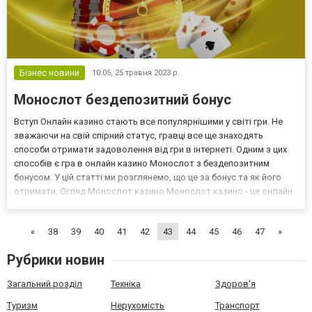
Бізнес новини
10:05,
25 травня 2023 р.
Монослот бездепозитний бонус
Вступ Онлайн казино стають все популярнішими у світі гри. Не
зважаючи на свій спірний статус, гравці все ще знаходять
способи отримати задоволення від гри в інтернеті. Одним з цих
способів є гра в онлайн казино Монослот з бездепозитним
бонусом. У цій статті ми розглянемо, що це за бонус та як його
отримати. Огляд Монослот казино Монослот казино - це онлайн
казино, яке спеціалізується на ігрових автоматах. Вони
пропонують широкий вибір ігор від провідних ви...
«
38
39
40
41
42
43
44
45
46
47
»
Рубрики новин
Загальний розділ
Техніка
Здоров'я
Туризм
Нерухомість
Транспорт