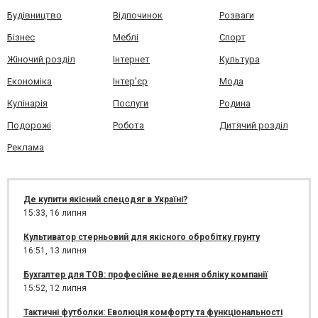
Будівництво
Відпочинок
Розваги
Бізнес
Меблі
Спорт
Жіночий розділ
Інтернет
Культура
Економіка
Інтер'єр
Мода
Кулінарія
Послуги
Родина
Подорожі
Робота
Дитячий розділ
Реклама
Де купити якісний спецодяг в Україні?
15:33,
16 липня
Культиватор стерньовий для якісного обробітку грунту
16:51,
13 липня
Бухгалтер для ТОВ: професійне ведення обліку компанії
15:52,
12 липня
Тактичні футболки: Еволюція комфорту та функціональності