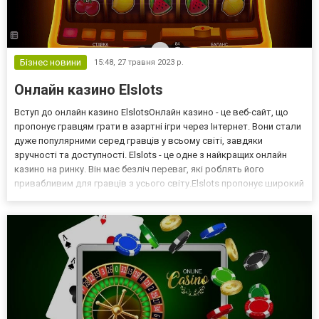
Бізнес новини
15:48,
27 травня 2023 р.
Онлайн казино Elslots
Вступ до онлайн казино ElslotsОнлайн казино - це веб-сайт, що
пропонує гравцям грати в азартні ігри через Інтернет. Вони стали
дуже популярними серед гравців у всьому світі, завдяки
зручності та доступності. Elslots - це одне з найкращих онлайн
казино на ринку. Він має безліч переваг, які роблять його
привабливим для гравців з усього світу.Elslots пропонує широкий
асортимент ігор, включаючи слоти, настільні ігри, карточні ігри,
відеопокер та багато інших.В...