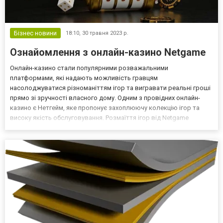
Бізнес новини
18:10,
30 травня 2023 р.
Ознайомлення з онлайн-казино Netgame
Онлайн-казино стали популярними розважальними
платформами, які надають можливість гравцям
насолоджуватися різноманіттям ігор та вигравати реальні гроші
прямо зі зручності власного дому. Одним з провідних онлайн-
казино є Нетгейм, яке пропонує захоплюючу колекцію ігор та
високу якість обслуговування. Розмаїття ігор від Netgame
Netgame може похвалитися вражаючим асортиментом гральних
варіацій. На платформі доступні різноманітні ігри, такі як слот-
ігри з різни...