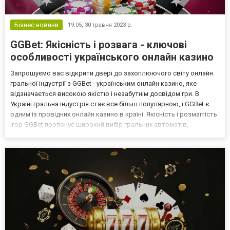
Бізнес новини
19:05,
30 травня 2023 р.
GGBet: Якісність і розвага - ключові
особливості українського онлайн казино
Запрошуємо вас відкрити двері до захоплюючого світу онлайн
гральної індустрії з GGBet - українським онлайн казино, яке
відзначається високою якістю і незабутнім досвідом гри. В
Україні гральна індустрія стає все більш популярною, і GGBet є
одним із провідних онлайн казино в країні. Якісність і розмаїтість
ігор GGBet пропонує широкий вибір гральних автоматів,
настільних ігор та інших азартних розваг для задоволення різних
смаків гравців. Тут ви знайдете улю...