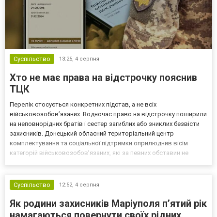
Суспільство
13:25,
4 серпня
Хто не має права на відстрочку пояснив
ТЦК
Перелік стосується конкретних підстав, а не всіх
військовозобов’язаних. Водночас право на відстрочку поширили
на неповнорідних братів і сестер загиблих або зниклих безвісти
захисників. Донецький обласний територіальний центр
комплектування та соціальної підтримки оприлюднив вісім
категорій військовозобов’язаних, які за певних обставин не
мають права на відстрочку від мобілізації за раніше доступними
підставами. Серед них — окремі студенти, боржники з аліме...
Суспільство
12:52,
4 серпня
Як родини захисників Маріуполя пʼятий рік
намагаються повернути своїх рідних