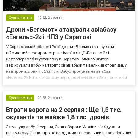
Суспільство
10:22,
2 серпня
Дрони «Бегемот» атакували авіабазу
«Енгельс-2» і НПЗ у Саратові
У Саратовській області Росії дрони «Бегемот» атакували
військовий аеродром стратегічної авіації «Енгельс-2» і
нафтопереробну установку в Саратові. Місцеві жителі
зафіксували вибух на території авіабази та великий стовп диму
над промисловим об’єктом. Вибух пролунав на авіабазі
«Енгельс-2» На військовому аеродромі «Енгельс-2» в російській
Саратовській області стався вибух унаслідок атаки дронів
«Бегемот». На кадрах, опублікованих місцевими жителями,
зафіксов...
Суспільство
09:28,
2 серпня
Втрати ворога на 2 серпня : Ще 1,5 тис.
окупантів та майже 1,8 тис. дронів
За минулу добу, 1 серпня, Сили оборони України ліквідували
ще 1500 окупантів. Про це повідомив Генеральний штаб Збройних