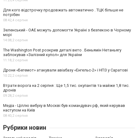
11:29,
4 серпня
Для кого відстрочку продовжать автоматично . ТЦК більше не
потрібен
08:42,
4 серпня
Зеленський - ОАЕ можуть допомогти Україні з безпекою в Чорному
морі
14:08,
2 серпня
The Washington Post розкрив деталі вето . Беньямін Нетаньягу
заблокував «Залізний купол» для України
11:18,
2 серпня
Дрони «Бегемот» атакували авіабазу «Енгельс-2» і НПЗ у Саратові
10:22,
2 серпня
Втрати ворога на 2 серпня : Ще 1,5 тис. окупантів та майже 1,8 тис.
дронів
09:28,
2 серпня
Медіа - Ціллю вибуху в Москві був командувач рф, який керував
наступом на Київ
08:40,
2 серпня
Рубрики новин