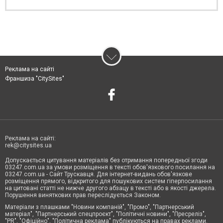
Реклама на сайті
Франшиза "CitySites"
Реклама на сайті:
rek@citysites.ua
Допускається цитування матеріалів без отримання попередньої згоди
03247.com.ua за умови розміщення в тексті обов'язкового посилання на
03247.com.ua - Сайт Трускавця. Для інтернет-видань обов'язкове
розміщення прямого, відкритого для пошукових систем гіперпосилання
на цитовані статті не нижче другого абзацу в тексті або в якості джерела.
Порушення виняткових прав переслідується Законом.
Матеріали з плашками "Новини компаній", "Промо", "Партнерський
матеріал", "Партнерський спецпроєкт", "Політичні новини", "Пресреліз",
"PR", "Офіційно", "Політична реклама" публікуються на правах реклами.