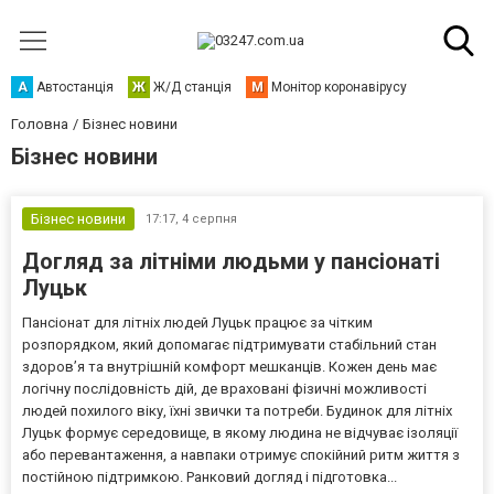
А
Автостанція
Ж
Ж/Д станція
М
Монітор коронавірусу
Головна
Бізнес новини
Бізнес новини
Бізнес новини
17:17,
4 серпня
Догляд за літніми людьми у пансіонаті
Луцьк
Пансіонат для літніх людей Луцьк працює за чітким
розпорядком, який допомагає підтримувати стабільний стан
здоров’я та внутрішній комфорт мешканців. Кожен день має
логічну послідовність дій, де враховані фізичні можливості
людей похилого віку, їхні звички та потреби. Будинок для літніх
Луцьк формує середовище, в якому людина не відчуває ізоляції
або перевантаження, а навпаки отримує спокійний ритм життя з
постійною підтримкою. Ранковий догляд і підготовка...