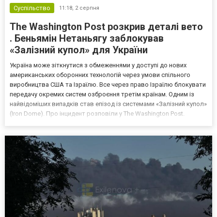
Суспільство
11:18,
2 серпня
The Washington Post розкрив деталі вето
. Беньямін Нетаньягу заблокував
«Залізний купол» для України
Україна може зіткнутися з обмеженнями у доступі до нових
американських оборонних технологій через умови спільного
виробництва США та Ізраїлю. Все через право Ізраїлю блокувати
передачу окремих систем озброєння третім країнам. Одним із
найвідоміших випадків став епізод із системами «Залізний купол»
(Iron Dome). Про інцидент розповіли у The Washington Post.
Важливо! У 2023 році американські законодавці виступали за
передачу Україні цих систем для захисту цив...