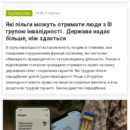
Суспільство
14:48,
4 серпня
Які пільги можуть отримати люди з III
групою інвалідності . Держава надає
більше, ніж здається
III групу інвалідності встановлюють людям зі стійкими, але
помірними порушеннями функцій організму, які частково
обмежують працездатність та повсякденну діяльність. Разом із
відповідним статусом громадяни отримують право на низку
державних пільг і соціальних гарантій. Які трудові пільги
передбачені для III групи інвалідності Люди з III групою
інвалідності мають право не лише на соціальні виплати, а й на
додаткові трудові гарантії. Законодавство передбачає...