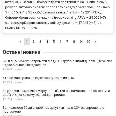
штабі ЗСУ. Загальні бойові втрати противника на 31 липня 2026
року орієнтовно склали: особового складу / personnel – близько
1 446 150 (+1 340) осіб / persons танків / tanks – 12 231 (+1) од.
бойових броньованих машин / troop–carrying AFVs – 25 056 (+7)
од. артилерійських систем / artillery systems – 47 045 (+42) од.
РСЗВ / MLRS – 1 976...
«
1
2
3
4
5
6
7
8
9
10
»
Останні новини
Які пільги можуть отримати люди з III групою інвалідності . Держава
надає більше, ніж здається
14:48,
4 серпня
Хто не має права на відстрочку пояснив ТЦК
13:25,
4 серпня
Як родини захисників Маріуполя пʼятий рік намагаються повернути
своїх рідних додому.«Оленівка триває»
12:52,
4 серпня
Залишилося 50 днів, щоб повернутися після СЗЧ за спрощеною
програмою