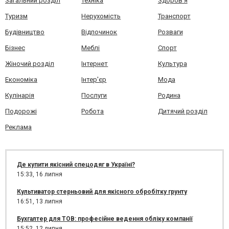
Загальний розділ
Техніка
Здоров'я
Туризм
Нерухомість
Транспорт
Будівництво
Відпочинок
Розваги
Бізнес
Меблі
Спорт
Жіночий розділ
Інтернет
Культура
Економіка
Інтер'єр
Мода
Кулінарія
Послуги
Родина
Подорожі
Робота
Дитячий розділ
Реклама
Де купити якісний спецодяг в Україні?
15:33,
16 липня
Культиватор стерньовий для якісного обробітку грунту
16:51,
13 липня
Бухгалтер для ТОВ: професійне ведення обліку компанії
15:52,
12 липня