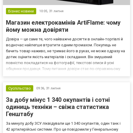
Бізнес новини
10:05,
31 липня
Магазин електрокамінів ArtiFlame: чому
йому можна довіряти
Довіра — це саме те, чого найважче досягти в онлайн-торгівлі й
водночас найлегше втратити одним промахом. Покупець не
бачить товар наживо, не тримає його в руках, не може одразу на
дотик оцінити якість матеріалів і складання. Він змушений
повністю покладатися на фотографії, текстові описи й усні
обіцянки продавця. Тому питання довіри стає по-справжньому
ключовим і навіть вирішальним — особливо коли йдеться про
недешеву річ на кшталт повноцінного каміна. І...
Суспільство
09:36,
31 липня
За добу мінус 1 340 окупантів і сотні
одиниць техніки – свіжа статистика
Генштабу
За минулу добу ЗСУ ліквідували ще 1 340 окупантів, один танк і
42 артилерійські системи. Про це повідомили у Генеральному