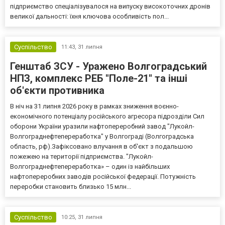
підприємство спеціалізувалося на випуску високоточних дронів
великої дальності: їхня ключова особливість пол...
Суспільство
11:43,
31 липня
Генштаб ЗСУ - Уражено Волгоградський
НПЗ, комплекс РЕБ "Поле-21" та інші
об'єкти противника
В ніч на 31 липня 2026 року в рамках зниження воєнно-
економічного потенціалу російського агресора підрозділи Сил
оборони України уразили нафтопереробний завод "Лукойл-
Волгограднефтепереработка" у Волгограді (Волгоградська
область, рф).Зафіксовано влучання в об'єкт з подальшою
пожежею на території підприємства. "Лукойл-
Волгограднефтепереработка» – один із найбільших
нафтопереробних заводів російської федерації. Потужність
переробки становить близько 15 млн...
Суспільство
10:25,
31 липня