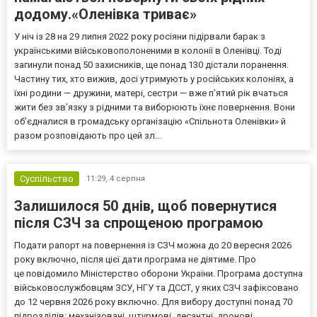
додому.«Оленівка триває»
У ніч із 28 на 29 липня 2022 року росіяни підірвали барак з
українськими військовополоненими в колонії в Оленівці. Тоді
загинули понад 50 захисників, ще понад 130 дістали поранення.
Частину тих, хто вижив, досі утримують у російських колоніях, а
їхні родини — дружини, матері, сестри — вже п’ятий рік вчаться
жити без зв’язку з рідними та виборюють їхнє повернення. Вони
об’єдналися в громадську організацію «Спільнота Оленівки» й
разом розповідають про цей зл...
Суспільство
11:29,
4 серпня
Залишилося 50 днів, щоб повернутися
після СЗЧ за спрощеною програмою
Подати рапорт на повернення із СЗЧ можна до 20 вересня 2026
року включно, після цієї дати програма не діятиме. Про
це повідомило Міністерство оборони України. Програма доступна
військовослужбовцям ЗСУ, НГУ та ДССТ, у яких СЗЧ зафіксовано
до 12 червня 2026 року включно. Для вибору доступні понад 70
підрозділів: механізовані, штурмові, десантні, дронові,