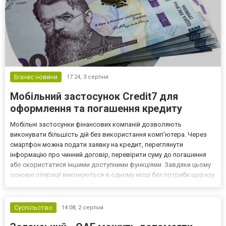
Бізнес новини
17:24,
3 серпня
Мобільний застосунок Credit7 для
оформлення та погашення кредиту
Мобільні застосунки фінансових компаній дозволяють
виконувати більшість дій без використання комп'ютера. Через
смартфон можна подати заявку на кредит, переглянути
інформацію про чинний договір, перевірити суму до погашення
або скористатися іншими доступними функціями. Завдяки цьому
основні операції виконуються в одному місці без потреби щоразу
відкривати вебверсію сервісу. Можливості конкретного
застосунку залежать від його поточної версії та функціоналу....
Суспільство
14:08,
2 серпня