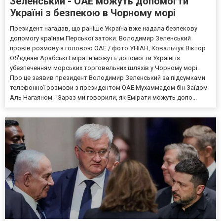
Зеленський - ОАЕ можуть допомогти
Україні з безпекою в Чорному морі
Президент нагадав, що раніше Україна вже надала безпекову
допомогу країнам Перської затоки. Володимир Зеленський
провів розмову з головою ОАЕ / фото УНІАН, Ковальчук Віктор
Об'єднані Арабські Емірати можуть допомогти Україні із
убезпеченням морських торговельних шляхів у Чорному морі.
Про це заявив президент Володимир Зеленський за підсумками
телефонної розмови з президентом ОАЕ Мухаммадом бін Заїдом
Аль Нагаяном. "Зараз ми говорили, як Емірати можуть допо...