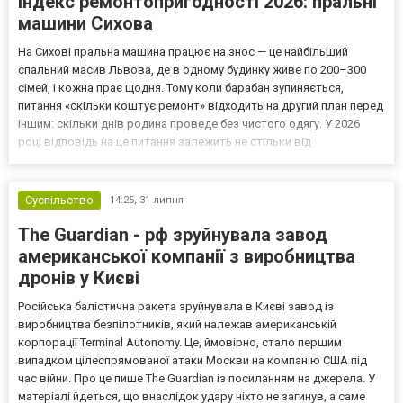
Індекс ремонтопригодності 2026: пральні
машини Сихова
На Сихові пральна машина працює на знос — це найбільший
спальний масив Львова, де в одному будинку живе по 200–300
сімей, і кожна прає щодня. Тому коли барабан зупиняється,
питання «скільки коштує ремонт» відходить на другий план перед
іншим: скільки днів родина проведе без чистого одягу. У 2026
році відповідь на це питання залежить не стільки від
майстерності техніка, скільки від бренду, що стоїть на кухні чи в
санвузлі. Що змінили нові європейські індекс...
Суспільство
14:25,
31 липня
The Guardian - рф зруйнувала завод
американської компанії з виробництва
дронів у Києві
Російська балістична ракета зруйнувала в Києві завод із
виробництва безпілотників, який належав американській
корпорації Terminal Autonomy. Це, ймовірно, стало першим
випадком цілеспрямованої атаки Москви на компанію США під
час війни. Про це пише The Guardian із посиланням на джерела. У
матеріалі йдеться, що внаслідок удару ніхто не загинув, а саме