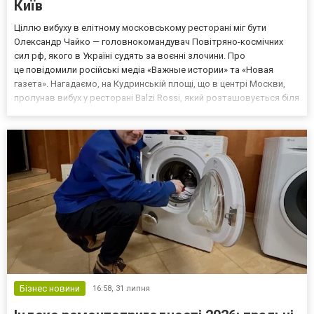
Київ
Ціллю вибуху в елітному московському ресторані міг бути
Олександр Чайко — головнокомандувач Повітряно-космічних
сил рф, якого в Україні судять за воєнні злочини. Про
це повідомили російські медіа «Важные истории» та «Новая
газета». Нагадаємо, на Кудринській площі, що в центрі Москви,
пролунав вибух у ресторані Balzi Rossi, який розташовується біля
багатоповерхівки, — там сталася пожежа. Про те, що ціллю
вибуху був Чайко, заявили російські «військкори» Кири...
Бізнес новини
16:58,
31 липня