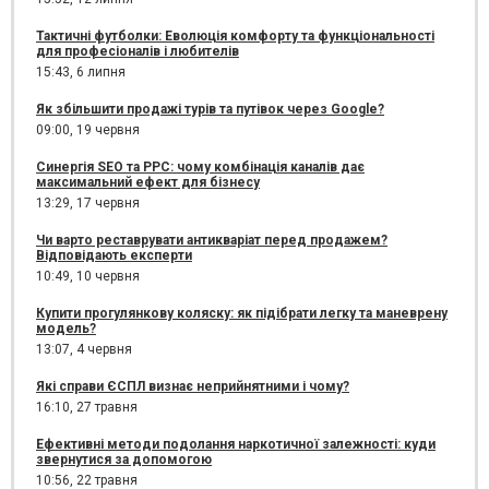
Тактичні футболки: Еволюція комфорту та функціональності
для професіоналів і любителів
15:43,
6 липня
Як збільшити продажі турів та путівок через Google?
09:00,
19 червня
Синергія SEO та PPC: чому комбінація каналів дає
максимальний ефект для бізнесу
13:29,
17 червня
Чи варто реставрувати антикваріат перед продажем?
Відповідають експерти
10:49,
10 червня
Купити прогулянкову коляску: як підібрати легку та маневрену
модель?
13:07,
4 червня
Які справи ЄСПЛ визнає неприйнятними і чому?
16:10,
27 травня
Ефективні методи подолання наркотичної залежності: куди
звернутися за допомогою
10:56,
22 травня