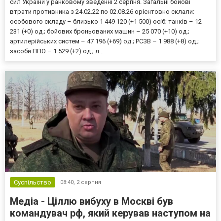
сил України у ранковому зведенні 2 серпня. Загальні бойові
втрати противника з 24.02.22 по 02.08.26 орієнтовно склали:
особового складу – близько 1 449 120 (+1 500) осіб; танків – 12
231 (+0) од.; бойових броньованих машин – 25 070 (+10) од.;
артилерійських систем – 47 196 (+69) од.; РСЗВ – 1 988 (+8) од.;
засоби ППО – 1 529 (+2) од.; л...
Суспільство
08:40,
2 серпня
Медіа - Ціллю вибуху в Москві був
командувач рф, який керував наступом на