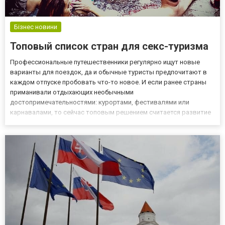
Бізнес новини
Топовый список стран для секс-туризма
Профессиональные путешественники регулярно ищут новые
варианты для поездок, да и обычные туристы предпочитают в
каждом отпуске пробовать что-то новое. И если ранее страны
приманивали отдыхающих необычными
достопримечательностями: курортами, фестивалями или
карнавалами, то сейчас топовым решением считается развитие
интим-индустрии. Секс-туризм - это относительно новое, но уже
безумно популярное направление, в рамках которого
путешественники знакомятся с осо...