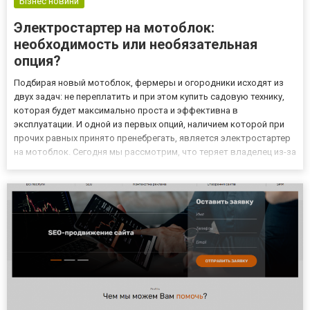
Бізнес новини
Электростартер на мотоблок:
необходимость или необязательная
опция?
Подбирая новый мотоблок, фермеры и огородники исходят из
двух задач: не переплатить и при этом купить садовую технику,
которая будет максимально проста и эффективна в
эксплуатации. И одной из первых опций, наличием которой при
прочих равных принято пренебрегать, является электростартер
на мотоблок. Сегодня мы рассмотрим, что теряет владелец из-за
отсутствия электропуска для двигателя, и есть ли в нем смысл. А
в конце материала затронем еще одну тему, котор...