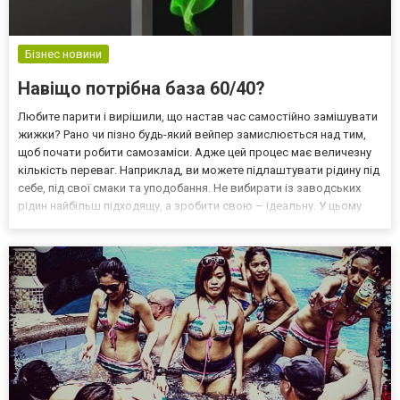
Бізнес новини
Навіщо потрібна база 60/40?
Любите парити і вирішили, що настав час самостійно замішувати
жижки? Рано чи пізно будь-який вейпер замислюється над тим,
щоб почати робити самозаміси. Адже цей процес має величезну
кількість переваг. Наприклад, ви можете підлаштувати рідину під
себе, під свої смаки та уподобання. Не вибирати із заводських
рідин найбільш підходящу, а зробити свою – ідеальну. У цьому
творчому процесі ви можете експериментувати з дозуваннями та
пропорціями, десь додати, десь...