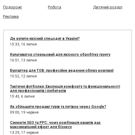
Подорожі
Робота
Дитячий розділ
Реклама
Де купити якісний спецодяг в Україні?
15:33,
16 липня
Культиватор стерньовий для якісного обробітку грунту
16:51,
13 липня
Бухгалтер для ТОВ: професійне ведення обліку компанії
15:52,
12 липня
Тактичні футболки: Еволюція комфорту та функціональності
для професіоналів і любителів
15:43,
6 липня
Як збільшити продажі турів та путівок через Google?
09:00,
19 червня
Синергія SEO та PPC: чому комбінація каналів дає
максимальний ефект для бізнесу
13:29,
17 червня