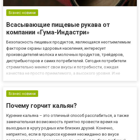
Бізнес новини
Всасывающие пищевые рукава от
компании «Гума-Индастри»
Безопасность пищевых продуктов, являющаяся неотъемлемым
фактором охраны здоровья населения, интересует
производителей молока и молочных продуктов, трейдеров,
дистрибьюторов и самих потребителей. Сегодня потребители
стремительно меняют свои вкусы и потребности, ожидая
качества не просто приемлемого, а высокого уровня. И не
задумываясь, предъявляет претензии, если качество купленной
продукции не соответствует декларации производителя, и уж
точно, когда товар...
Бізнес новини
Почему горчит кальян?
Курение кальяна – это отличный способ расслабиться, а также
замечательная возможность приятно провести время на
выходных в кругу родных или близких друзей. Конечно,
неприятно, если в процессе курения неожиданно во вкусе