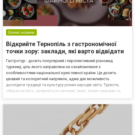
Бізнес новини
Відкрийте Тернопіль з гастрономічної
точки зору: заклади, які варто відвідати
Гастротур - досить популярний і перспективний різновид
туризму, ціль якого направлена на ознайомлення з
особливостями національної кухні певної країни. Це досить
цікавий та колоритний напрямок, адже дає можливість
дослідити традиції та культуру різних народів світу. Туристи,
обираючи його, цікавляться напоями, їжею, їхніми смаками та
особливостями приготування. Європейська кухня, українська,
мексиканська, східна у закладах СРФМ в Тернополі На жаль, війна
з...