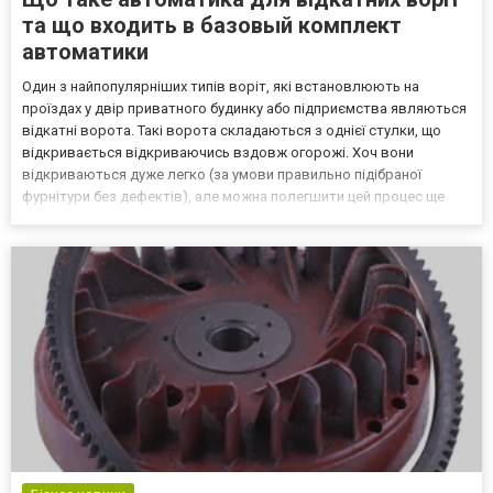
та що входить в базовый комплект
автоматики
Один з найпопулярніших типів воріт, які встановлюють на
проїздах у двір приватного будинку або підприємства являються
відкатні ворота. Такі ворота складаються з однієї стулки, що
відкривається відкриваючись вздовж огорожі. Хоч вони
відкриваються дуже легко (за умови правильно підібраної
фурнітури без дефектів), але можна полегшити цей процес ще
більше. Для цього просто необхідна автоматика для відкатних
воріт, та її правильне встановлення. Що таке автомати...