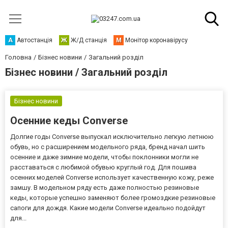
А
Автостанція
Ж
Ж/Д станція
М
Монітор коронавірусу
Головна
Бізнес новини
Загальний розділ
Бізнес новини / Загальний розділ
Бізнес новини
Осенние кеды Converse
Долгие годы Converse выпускал исключительно легкую летнюю
обувь, но с расширением модельного ряда, бренд начал шить
осенние и даже зимние модели, чтобы поклонники могли не
расставаться с любимой обувью круглый год. Для пошива
осенних моделей Converse использует качественную кожу, реже
замшу. В модельном ряду есть даже полностью резиновые
кеды, которые успешно заменяют более громоздкие резиновые
сапоги для дождя. Какие модели Converse идеально подойдут
для...