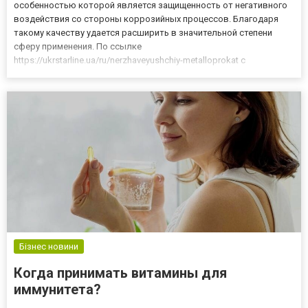
особенностью которой является защищенность от негативного
воздействия со стороны коррозийных процессов. Благодаря
такому качеству удается расширить в значительной степени
сферу применения. По ссылке
https://ukrstarline.ua/ru/nerzhaveyushchiy-metalloprokat с
основными разновидностями такой продукции ознакомиться
очень просто, причем фактически в любое удобное время.
Нержавеющий прокат и его характер...
Бізнес новини
Когда принимать витамины для
иммунитета?