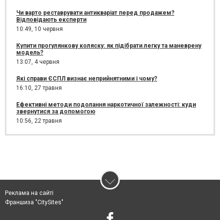
Чи варто реставрувати антикваріат перед продажем?
Відповідають експерти
10:49,
10 червня
Купити прогулянкову коляску: як підібрати легку та маневрену
модель?
13:07,
4 червня
Які справи ЄСПЛ визнає неприйнятними і чому?
16:10,
27 травня
Ефективні методи подолання наркотичної залежності: куди
звернутися за допомогою
10:56,
22 травня
Реклама на сайті
Франшиза "CitySites"