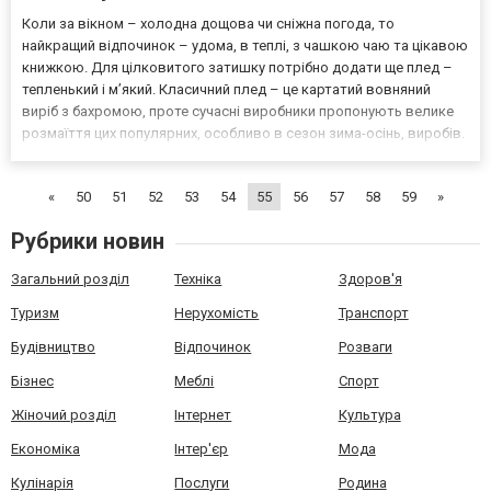
Коли за вікном – холодна дощова чи сніжна погода, то
найкращий відпочинок – удома, в теплі, з чашкою чаю та цікавою
книжкою. Для цілковитого затишку потрібно додати ще плед –
тепленький і м’який. Класичний плед – це картатий вовняний
виріб з бахромою, проте сучасні виробники пропонують велике
розмаїття цих популярних, особливо в сезон зима-осінь, виробів.
Дещо з історії пледів Слово плед походить від шотландського
«plaide», що в перекладі означає «ковдра»....
«
50
51
52
53
54
55
56
57
58
59
»
Рубрики новин
Загальний розділ
Техніка
Здоров'я
Туризм
Нерухомість
Транспорт
Будівництво
Відпочинок
Розваги
Бізнес
Меблі
Спорт
Жіночий розділ
Інтернет
Культура
Економіка
Інтер'єр
Мода
Кулінарія
Послуги
Родина