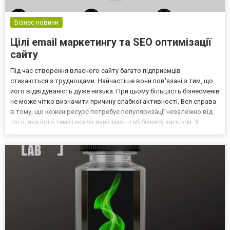
Бізнес новини
Цілі email маркетингу та SEO оптимізації
сайту
Під час створення власного сайту багато підприємців
стикаються з труднощами. Найчастіше вони пов'язані з тим, що
його відвідуваність дуже низька. При цьому більшість бізнесменів
не може чітко визначити причину слабкої активності. Вся справа
в тому, що кожен ресурс потребує популяризації незалежно від
того, яка його тематика чи який масштаб бізнесу загалом. У
сучасному світі зіткнутися з конкуренцією можна на кожному
кроці, не кажучи вже про актуальні, потр...