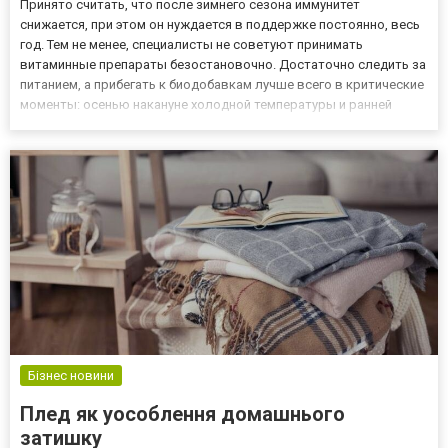
Принято считать, что после зимнего сезона иммунитет
снижается, при этом он нуждается в поддержке постоянно, весь
год. Тем не менее, специалисты не советуют принимать
витаминные препараты безостановочно. Достаточно следить за
питанием, а прибегать к биодобавкам лучше всего в критические
моменты: осенью накануне холодной температуры и ранней
весной; после перенесенных простудных и вирусных
заболеваний; при планировании беременности; перед
предстоящими стресс...
Бізнес новини
Плед як уособлення домашнього
затишку