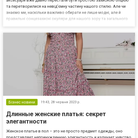
аксесуари вже давно перестали бути простою захисною опцією
та перетворилися на невід'ємну частину нашого стилю. Але чи
знаємо ми, наскільки важливо обирати не лише модні, але й
правильні сонцезахисні окуляри для нашого зору та загального
здоров'я очей? Мода в світі сонцезахисних окулярів. Сучасні
виробники сонцезахисних окулярів завжди...
Бізнес новини
19:43,
28 червня 2023 р.
Длинные женские платья: секрет
элегантности
Женское платье в пол – это не просто предмет одежды, оно
представляет непринужденную элегантность и излучает чувство