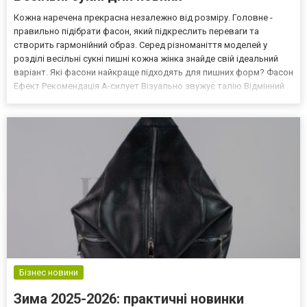
Кожна наречена прекрасна незалежно від розміру. Головне -
правильно підібрати фасон, який підкреслить переваги та
створить гармонійний образ. Серед різноманіття моделей у
розділі весільні сукні пишні кожна жінка знайде свій ідеальний
варіант. Які фасони найкраще підходять для пишних форм? Фасон
Ефект Рекомендація A-силует Візуально звужує талію Відмінний
вибір Ампір Приховує живіт та стегна Рекомендується
Рубашечний крій Рівномірно розподіляє об'єм Добре п...
Бізнес новини
Зима 2025-2026: практичні новинки