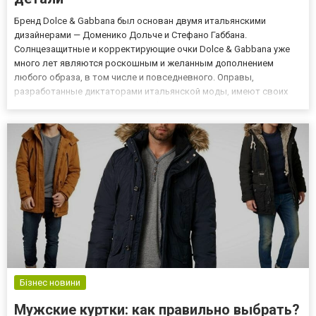
Бренд Dolce & Gabbana был основан двумя итальянскими
дизайнерами — Доменико Дольче и Стефано Габбана.
Солнцезащитные и корректирующие очки Dolce & Gabbana уже
много лет являются роскошным и желанным дополнением
любого образа, в том числе и повседневного. Оправы,
разработанные диктаторами итальянской моды, имеют своих
сторонников не только среди обычных пользователей, но и
среди знаменитостей и звезд красных дорожек. Что это за
изделия и почему стоит выбрат...
Бізнес новини
Мужские куртки: как правильно выбрать?