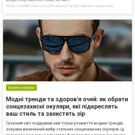
https://merlini.com.ua/ua/kostumy/ представлено широкий
асортимент продукції по доступній вартості. Основні переваги
жіночих спортивних костюмів Такий предмет одягу, як жіночий
спорти...
Бізнес новини
Модні тренди та здоров'я очей: як обрати
сонцезахисні окуляри, які підкреслять
ваш стиль та захистять зір
Сучасний світ подарував нам тільки розмаїття модних трендів,
зокрема величезний вибір стильних сонцезахисних окулярів. Ці