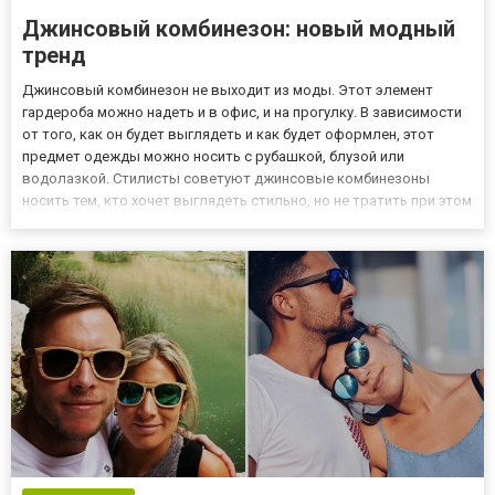
Джинсовый комбинезон: новый модный
тренд
Джинсовый комбинезон не выходит из моды. Этот элемент
гардероба можно надеть и в офис, и на прогулку. В зависимости
от того, как он будет выглядеть и как будет оформлен, этот
предмет одежды можно носить с рубашкой, блузой или
водолазкой. Стилисты советуют джинсовые комбинезоны
носить тем, кто хочет выглядеть стильно, но не тратить при этом
все свое время на создание образов. Выбирая джинсовый
комбинезон делайте акцент на модные модели. С чем носить
джинсов...