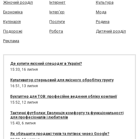
Жіночий розділ
Інтернет
Культура
Економіка
Інтер'єр
Мода
Кулінарія
Послуги
Родина
Подорожі
Робота
Дитячий розділ
Реклама
Де купити якісний спецодяг в Україні?
15:33,
16 липня
Культиватор стерньовий для якісного обробітку грунту
16:51,
13 липня
Бухгалтер для ТОВ: професійне ведення обліку компанії
15:52,
12 липня
Тактичні футболки: Еволюція комфорту та функціональності
для професіоналів і любителів
15:43,
6 липня
Як збільшити продажі турів та путівок через Google?