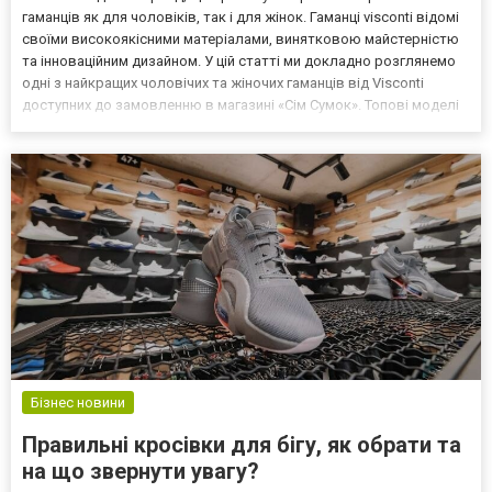
гаманців як для чоловіків, так і для жінок. Гаманці visconti відомі
своїми високоякісними матеріалами, винятковою майстерністю
та інноваційним дизайном. У цій статті ми докладно розглянемо
одні з найкращих чоловічих та жіночих гаманців від Visconti
доступних до замовленню в магазині «Сім Сумок». Топові моделі
гаманців Visconti в пропозиції інтернет-магазині 7bags.com.ua
Чоловічі гаманці 1. Шкір...
Бізнес новини
Правильні кросівки для бігу, як обрати та
на що звернути увагу?