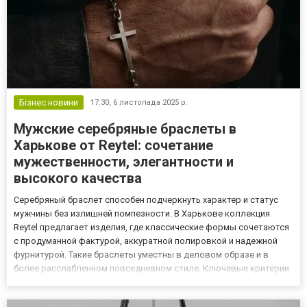
Бізнес новини
17:30,
6 листопада 2025 р.
Мужские серебряные браслеты в
Харькове от Reytel: сочетание
мужественности, элегантности и
высокого качества
Серебряный браслет способен подчеркнуть характер и статус
мужчины без излишней помпезности. В Харькове коллекция
Reytel предлагает изделия, где классические формы сочетаются
с продуманной фактурой, аккуратной полировкой и надежной
фурнитурой. Такие браслеты уместны в деловом образе и в
более расслабленном повседневном стиле. Ключевые критерии
выбора — дизайн, вес и прочность сплава, финишная обработка,
а также удобство застежки. Reytel делает ставку на сба...