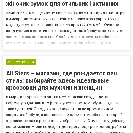
жіночих сумок для стильних і активних
Зима 2025-2026 — це час не лише глибоких снігів і крижаних вітрів,
а й яскравих стилістичних рішень у жіночих аксесуарах. Сучасна
мода диктує власні правила: тепер практичність обов’язково
поєднується з естетикою, а кожна деталь образу стає важливою
частиною самовираження. Особливо це стосується жіночих
сумок — вони не лише доповнюють стиль, а й вирішують
повсякденні завдання, забезпечуючи комфорт і
функціональність. У цій статті ми розповімо про найцікаві...
Бізнес новини
All Stars – магазин, где рождается ваш
стиль: выбирайте здесь идеальные
кроссовки для мужчин и женщин
В мире, который не стоит на месте, важна каждая деталь,
формирующая наш комфорт и уверенность. И обувь – одна из
таких деталей. Сегодня кроссовки стали не просто видом
спортивной обуви, а полноценным элементом образа, который
отражает характер, энергию и образ жизни. Стильные, удобные,
современные – они подходят для прогулок, тренировок, работы,
путешествий и любых активностей. А чтобы кроссовки служили