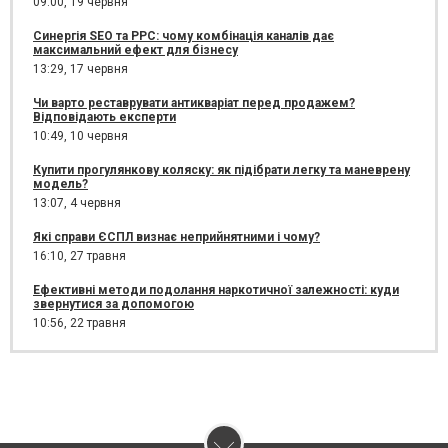
09:00,
19 червня
Синергія SEO та PPC: чому комбінація каналів дає
максимальний ефект для бізнесу
13:29,
17 червня
Чи варто реставрувати антикваріат перед продажем?
Відповідають експерти
10:49,
10 червня
Купити прогулянкову коляску: як підібрати легку та маневрену
модель?
13:07,
4 червня
Які справи ЄСПЛ визнає неприйнятними і чому?
16:10,
27 травня
Ефективні методи подолання наркотичної залежності: куди
звернутися за допомогою
10:56,
22 травня