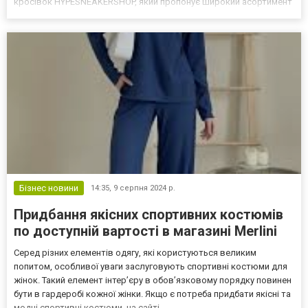
кросівок HYPESNEAKERSHOP, який пропонує широкий асортимент
оригінального взуття, яке підкреслить вашу індивідуальність.
Чому варто обирати кросівки в HYPESNEAKERSHOP?
HYPESNEAKE...
Бізнес новини
14:35,
9 серпня 2024 р.
Придбання якісних спортивних костюмів
по доступній вартості в магазині Merlini
Серед різних елементів одягу, які користуються великим
попитом, особливої уваги заслуговують спортивні костюми для
жінок. Такий елемент інтер’єру в обов’язковому порядку повинен
бути в гардеробі кожної жінки. Якщо є потреба придбати якісні та
модні спортивні костюми, на сайті