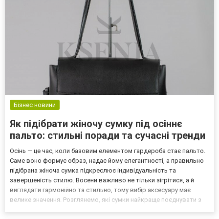
Бізнес новини
Як підібрати жіночу сумку під осіннє
пальто: стильні поради та сучасні тренди
Осінь — це час, коли базовим елементом гардероба стає пальто.
Саме воно формує образ, надає йому елегантності, а правильно
підібрана жіноча сумка підкреслює індивідуальність та
завершеність стилю. Восени важливо не тільки зігрітися, а й
виглядати гармонійно та стильно, тому вибір аксесуару має
велике значення. Розглянемо, які сумки найкраще поєднувати з
різними фасонами та відтінками пальт, а також які моделі