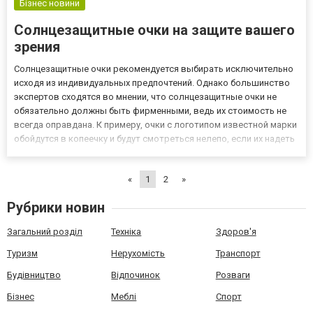
Бізнес новини
Солнцезащитные очки на защите вашего
зрения
Солнцезащитные очки рекомендуется выбирать исключительно
исходя из индивидуальных предпочтений. Однако большинство
экспертов сходятся во мнении, что солнцезащитные очки не
обязательно должны быть фирменными, ведь их стоимость не
всегда оправдана. К примеру, очки с логотипом известной марки
обойдутся в копеечку и будут смотреться нелепо, если их надеть
с деловым костюмом. Поэтому на сайте
https://opticaluxor.ua/ru/catalog/sontsezakhisni-okulyari выберите
«
1
2
»
не...
Рубрики новин
Загальний розділ
Техніка
Здоров'я
Туризм
Нерухомість
Транспорт
Будівництво
Відпочинок
Розваги
Бізнес
Меблі
Спорт