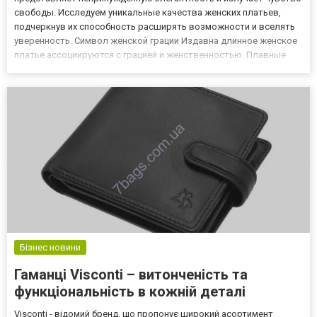
свободы. Исследуем уникальные качества женских платьев,
подчеркнув их способность расширять возможности и вселять
уверенность. Символ женской грации Издавна длинное женское
платье ассоциируются с грацией и женственностью. Плавные
силуэты и тонкие ткани платьев подчеркивают естественную
красоту женского тела, подчеркивая его изгибы и контуры....
Бізнес новини
Гаманці Visconti – витонченість та
функціональність в кожній деталі
Visconti - відомий бренд, що пропонує широкий асортимент