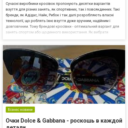
Сучасні виробники кросівок пропонують десятки варіантів
взуття для різних занять, як спортивних, так і повсякденних. Такі
бренди, як Адідас, Найк, Рибок і так далі розробляють власні
технології, що роблять їхнє взуття дуже зручним, надійним і
довговічним. Тому брендові кросівки - оптимальний варіант для
занять спортом або щоденного використання. Як вибрати
кросівки для бігу? Під час бігу нагрузка дуже впливає на колінний
суглоб. Тому важливо вибирати взутт...
Бізнес новини
Очки Dolce & Gabbana - роскошь в каждой
детали