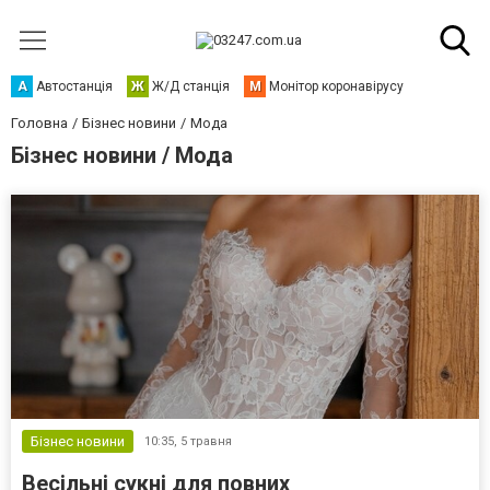
А
Автостанція
Ж
Ж/Д станція
М
Монітор коронавірусу
Головна
Бізнес новини
Мода
Бізнес новини / Мода
Бізнес новини
10:35,
5 травня
Весільні сукні для повних