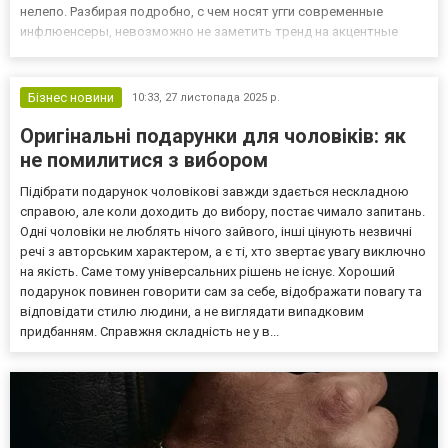
нелепо. Разбирая подробно, с чем носят угги современные
инфлюенсеры, невозможно не заметить тренд на акцентные
носочные изделия. Именно эта деталь гардероба способна
превратить домашний уютный образ в стильный городской
аутфит. Правиль...
Бізнес новини
10:33,
27 листопада 2025 р.
Оригінальні подарунки для чоловіків: як
не помилитися з вибором
Підібрати подарунок чоловікові завжди здається нескладною
справою, але коли доходить до вибору, постає чимало запитань.
Одні чоловіки не люблять нічого зайвого, інші цінують незвичні
речі з авторським характером, а є ті, хто звертає увагу виключно
на якість. Саме тому універсальних рішень не існує. Хороший
подарунок повинен говорити сам за себе, відображати повагу та
відповідати стилю людини, а не виглядати випадковим
придбанням. Справжня складність не у в...