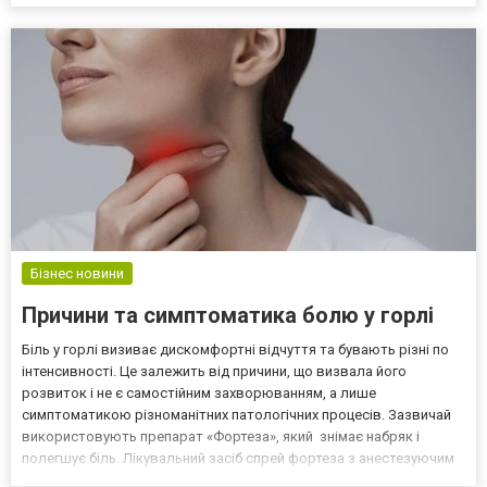
патологія. Препарат «Фортеза» стане швидкою допомогою у
боротьбі з інфекцією, зменшить запалення та набряки....
Бізнес новини
Причини та симптоматика болю у горлі
Біль у горлі визиває дискомфортні відчуття та бувають різні по
інтенсивності. Це залежить від причини, що визвала його
розвиток і не є самостійним захворюванням, а лише
симптоматикою різноманітних патологічних процесів. Зазвичай
використовують препарат «Фортеза», який знімає набряк і
полегшує біль. Лікувальний засіб спрей фортеза з анестезуючим
ефектом та здатністю досягати необхідної концентрації у тих