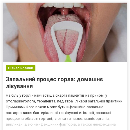
для жителей разных стран. Сайт переведен на самые попу...
Бізнес новини
Запальний процес горла: домашнє
лікування
На біль у горлі - найчастіша скарга пацієнтів на прийомі у
отоларинголога, терапевта, педіатра і лікаря загальної практики.
Причинами його появи може бути інфекційно-запальне
захворювання бактеріальної та вірусної етіології, запальні
процеси в області гортані, глотки та навколишніх органів,
викликані дією неінфекційних факторів, а також неінфекційна