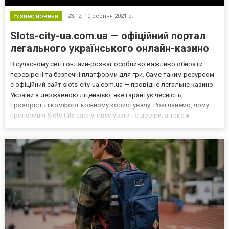
Бізнес новини
23:12,
10 серпня 2021 р.
Slots-city-ua.com.ua — офіційний портал
легального українського онлайн-казино
В сучасному світі онлайн-розваг особливо важливо обирати
перевірені та безпечні платформи для гри. Саме таким ресурсом
є офіційний сайт slots-city-ua.com.ua — провідне легальне казино
України з державною ліцензією, яке гарантує чесність,
прозорість і комфорт кожному користувачу. Розглянемо, чому
пропозиція Slots City заслуговує уваги та довіри, а також
визначимо найважливіші переваги їх ігрового асортименту.
Легальність і надійність slots-city-ua.com.ua пр...