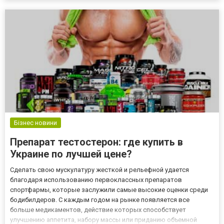
місцях, де слизова має гостре запалення, стане першо...
Бізнес новини
Препарат тестостерон: где купить в
Украине по лучшей цене?
Сделать свою мускулатуру жесткой и рельефной удается
благодаря использованию первоклассных препаратов
спортфармы, которые заслужили самые высокие оценки среди
бодибилдеров. С каждым годом на рынке появляется все
больше медикаментов, действие которых способствует
улучшению аппетита, набору массы или приданию объемной