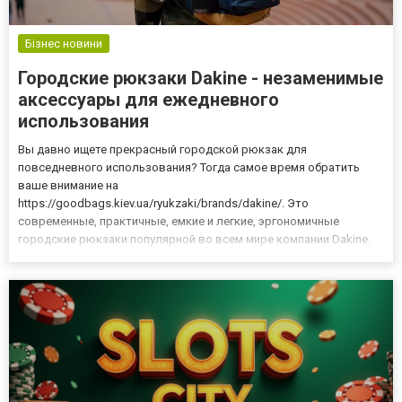
Бізнес новини
Городские рюкзаки Dakine - незаменимые
аксессуары для ежедневного
использования
Вы давно ищете прекрасный городской рюкзак для
повседневного использования? Тогда самое время обратить
ваше внимание на
https://goodbags.kiev.ua/ryukzaki/brands/dakine/. Это
современные, практичные, емкие и легкие, эргономичные
городские рюкзаки популярной во всем мире компании Dakine.
Трендовые рюкзаки Дакайн для города доказывают, что данный
незаменимый аксессуар можно использовать не только во
время путешествий или вылазок на природу, но и во время
прог...