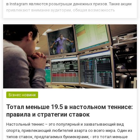
в Instagram являются розыгрыши денежных призов. Такие акции
привлекают внимание аудитории, обещая возможность
выиграть денежные суммы или подарки. Однако розыгрыши
денег в Instagram вызывают неоднозначные реакции и могут
быть связаны с...
Бізнес новини
Тотал меньше 19.5 в настольном теннисе:
правила и стратегии ставок
Настольный теннис – это популярный и захватывающий вид
спорта, привлекающий любителей азарта со всего мира. Один из
типов ставок, предлагаемых букмекерами, - это тотал меньше