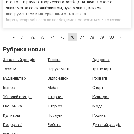
кто-то — в рамках творческого хобби. Для начала своего
знакомства со скрапбукингом, нужно знать, какими
инструментами и материалами от магазина
https://scraptools.com.ua необходимо вооружиться. Что нужно
для начала работы? Скрапбукинг сегодня Скрапбукинг очень
популярен в США. В Европе им заинтересовались только в
«
71
72
73
74
75
76
77
78
79
80
»
начале 21 века, то есть...
Рубрики новин
Загальний розділ
Техніка
Здоров'я
Туризм
Нерухомість
Транспорт
Будівництво
Відпочинок
Розваги
Бізнес
Меблі
Спорт
Жіночий розділ
Інтернет
Культура
Економіка
Інтер'єр
Мода
Кулінарія
Послуги
Родина
Подорожі
Робота
Дитячий розділ
Реклама