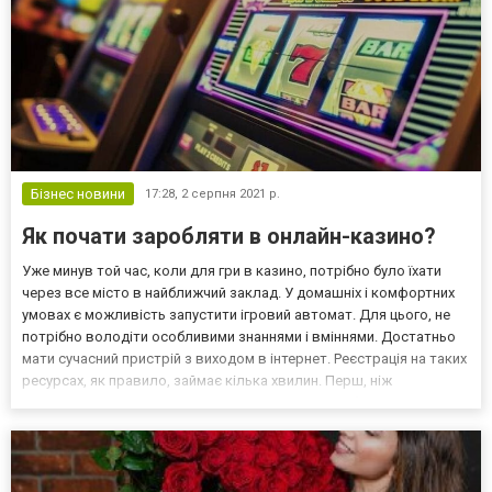
Бізнес новини
17:28,
2 серпня 2021 р.
Як почати заробляти в онлайн-казино?
Уже минув той час, коли для гри в казино, потрібно було їхати
через все місто в найближчий заклад. У домашніх і комфортних
умовах є можливість запустити ігровий автомат. Для цього, не
потрібно володіти особливими знаннями і вміннями. Достатньо
мати сучасний пристрій з виходом в інтернет. Реєстрація на таких
ресурсах, як правило, займає кілька хвилин. Перш, ніж
зареєструватися на сайті інтернет-казино, потрібно
проаналізувати рейтинг ігрових майданчиків. Ре...