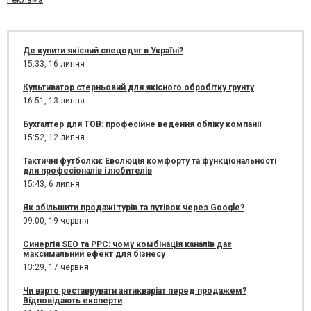
Де купити якісний спецодяг в Україні?
15:33,
16 липня
Культиватор стерньовий для якісного обробітку грунту
16:51,
13 липня
Бухгалтер для ТОВ: професійне ведення обліку компанії
15:52,
12 липня
Тактичні футболки: Еволюція комфорту та функціональності
для професіоналів і любителів
15:43,
6 липня
Як збільшити продажі турів та путівок через Google?
09:00,
19 червня
Синергія SEO та PPC: чому комбінація каналів дає
максимальний ефект для бізнесу
13:29,
17 червня
Чи варто реставрувати антикваріат перед продажем?
Відповідають експерти