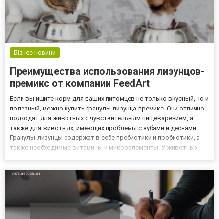
Бізнес новини
Преимущества использования лизунцов-
премикс от компании FeedArt
Если вы ищите корм для ваших питомцев не только вкусный, но и
полезный, можно купить гранулы лизунца-премикс. Они отлично
подходят для животных с чувствительным пищеварением, а
также для животных, имеющих проблемы с зубами и деснами.
Гранулы-лизунцы содержат в себе пребиотики и пробиотики, а
также необходимые витамины и микроэлементы. У животных
значительно улучшаются пищеварительные процессы. Узнать
подробную информацию и купить лизунцы-премикс от компани...