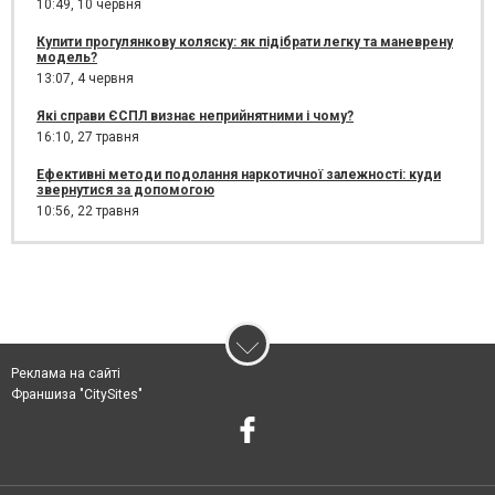
10:49,
10 червня
Купити прогулянкову коляску: як підібрати легку та маневрену
модель?
13:07,
4 червня
Які справи ЄСПЛ визнає неприйнятними і чому?
16:10,
27 травня
Ефективні методи подолання наркотичної залежності: куди
звернутися за допомогою
10:56,
22 травня
Реклама на сайті
Франшиза "CitySites"