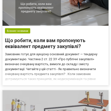
Бізнес новини
Що робити, коли вам пропонують
еквівалент предмету закупівлі?
Замовник готує для аукціону основний документ — тендерну
документацію. Частина 2 ст. 22 ЗУ «Про публічні закупівлі»
визначає очікувану вартість, вимоги до складу і змісту
документації. Читайте у цій статті - Як правильно визначити
очікувану вартість предмета закупівлі? . Коли замовник
дотримується таких принципів, як недискримінація та рівне
ставлення до всіх осіб, що беруть участь в аукціоні, це є
гарантією успішності проведення цього аукціону. Замовник в...