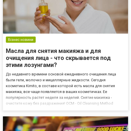
Бізнес новини
Масла для снятия макияжа и для
очищения лица - что скрывается под
этими лозунгами?
До недавнего времени основой ежедневного очищения лица
были гели, молочко и мицеллярные жидкости. Сегодня
косметика Kimito, в составе которой есть масла для снятия
макияжа, все чаще появляется в ваших косметичках. Ее
популярность растет неделя за неделей. Снятие макияжа -
очистите кожу без раздражения! OCM - Oil Cleansing Method
отлично удалит с лица излишки кожного жира и всевозможные
загрязнения. Самым большим преимуществом удаления макияжа
маслами являе...