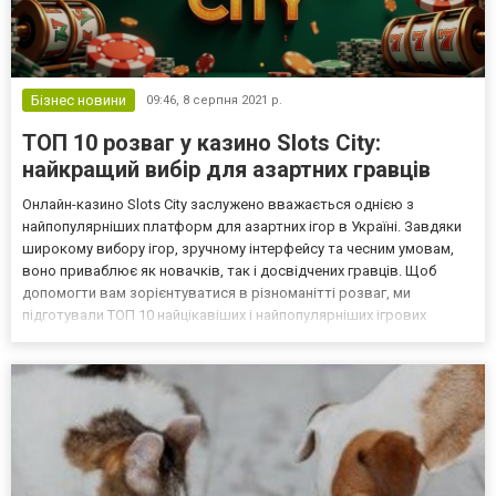
Бізнес новини
09:46,
8 серпня 2021 р.
ТОП 10 розваг у казино Slots City:
найкращий вибір для азартних гравців
Онлайн-казино Slots City заслужено вважається однією з
найпопулярніших платформ для азартних ігор в Україні. Завдяки
широкому вибору ігор, зручному інтерфейсу та чесним умовам,
воно приваблює як новачків, так і досвідчених гравців. Щоб
допомогти вам зорієнтуватися в різноманітті розваг, ми
підготували ТОП 10 найцікавіших і найпопулярніших ігрових
напрямків у Slots City. Більше інформації про це шукай на
https://kacheli.com.ua/slots-city/! 1. Відео слоти В...