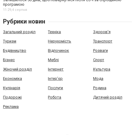
програмою
11:29,
4 серпня
Рубрики новин
Загальний розділ
Техніка
Здоров'я
Туризм
Нерухомість
Транспорт
Будівництво
Відпочинок
Розваги
Бізнес
Меблі
Спорт
Жіночий розділ
Інтернет
Культура
Економіка
Інтер'єр
Мода
Кулінарія
Послуги
Родина
Подорожі
Робота
Дитячий розділ
Реклама