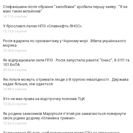
Стефанішина після обрання "запобіжки" зробила першу заяву . "Я не
маю таких мільйонів"
14:11,
6 серпня
У Ярославлі палає НПЗ «Славнєфть-ЯНОС»
12:15,
6 серпня
Росія вдарила по суховантажу у Чорному морі . Вбила українського
моряка
10:25,
6 серпня
Як відпрацювали сили ППО . Росія запустила ракети "Онікс", Х-31П та
101 БпЛА
09:53,
6 серпня
Які пільги можуть отримати люди з III групою інвалідності . Держава
надає більше, ніж здається
14:48,
4 серпня
Хто не має права на відстрочку пояснив ТЦК
13:25,
4 серпня
Як родини захисників Маріуполя пʼятий рік намагаються повернути
своїх рідних додому.«Оленівка триває»
12:52,
4 серпня
Залишилося 50 днів, щоб повернутися після СЗЧ за спрощеною