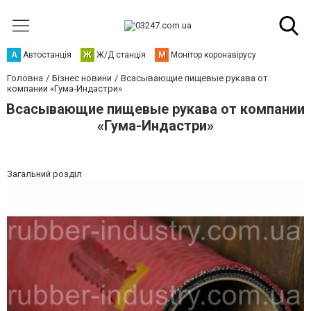
А
Автостанція
Ж
Ж/Д станція
М
Монітор коронавірусу
Головна
Бізнес новини
Всасывающие пищевые рукава от
компании «Гума-Индастри»
Всасывающие пищевые рукава от компании
«Гума-Индастри»
Загальний розділ