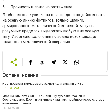
5.
Прочность шланга на растяжение.
Любое тяговое усилие на шланге должно действовать
на осевую линию фитингов. Только шланги,
армированные металлической вставкой, могут в
разумных пределах выдержать любую вне осевую
тягу. Избегайте волочения по земле всасывающих
шлангов с металлической спиралью.
Останні новини
Нові правила тимчасового захисту для українців у ЄС
11:16,
Сьогодні
Український літак Ан-124 в Лейпцигу був завантажений
боєприпасами. Дрон, який «висів» над ним, пройшов через систему
виявлення — медіа
15:15,
6 серпня