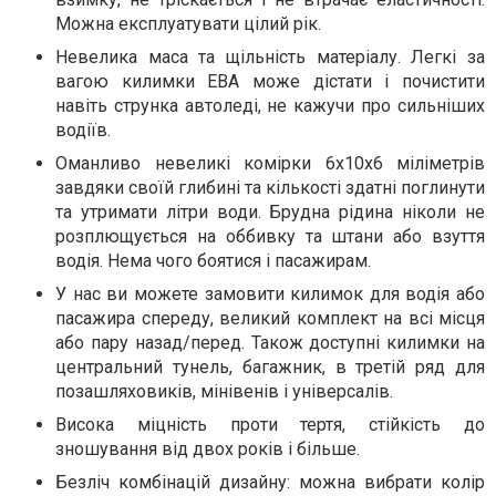
Можна експлуатувати цілий рік.
Невелика маса та щільність матеріалу. Легкі за
вагою килимки ЕВА може дістати і почистити
навіть струнка автоледі, не кажучи про сильніших
водіїв.
Оманливо невеликі комірки 6х10х6 міліметрів
завдяки своїй глибині та кількості здатні поглинути
та утримати літри води. Брудна рідина ніколи не
розплющується на оббивку та штани або взуття
водія. Нема чого боятися і пасажирам.
У нас ви можете замовити килимок для водія або
пасажира спереду, великий комплект на всі місця
або пару назад/перед. Також доступні килимки на
центральний тунель, багажник, в третій ряд для
позашляховиків, мінівенів і універсалів.
Висока міцність проти тертя, стійкість до
зношування від двох років і більше.
Безліч комбінацій дизайну: можна вибрати колір