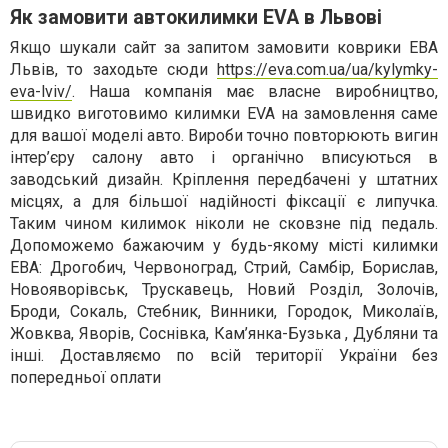
Як замовити автокилимки EVA в Львові
Якщо шукали сайт за запитом замовити коврики ЕВА
Львів, то заходьте сюди
https://eva.com.ua/ua/kylymky-
eva-lviv/
. Наша компанія має власне виробництво,
швидко виготовимо килимки EVA на замовлення саме
для вашої моделі авто. Вироби точно повторюють вигин
інтер’єру салону авто і органічно вписуються в
заводський дизайн. Кріплення передбачені у штатних
місцях, а для більшої надійності фіксації є липучка.
Таким чином килимок ніколи не сковзне під педаль.
Допоможемо бажаючим у будь-якому місті килимки
ЕВА: Дрогобич, Червоноград, Стрий, Самбір, Борислав,
Новояворівськ, Трускавець, Новий Розділ, Золочів,
Броди, Сокаль, Стебник, Винники, Городок, Миколаїв,
Жовква, Яворів, Соснівка, Кам’янка-Бузька , Дубляни та
інші. Доставляємо по всій території України без
попередньої оплати