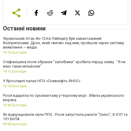
Останні новини
Український літак Ан-124 в Лейпцигу був завантажений
боєприпасами. Дрон, який «висів» над ним, пройшов через систему
виявлення — медіа
15:15,
Сьогодні
Стефанішина після обрання "запобіжки" зробила першу заяву . "Я не
маю таких мільйонів"
14:11,
Сьогодні
У Ярославлі палає НПЗ «Славнєфть-ЯНОС»
12:15,
Сьогодні
Росія вдарила по суховантажу у Чорному морі . Вбила українського
моряка
10:25,
Сьогодні
Як відпрацювали сили ППО . Росія запустила ракети "Онікс", Х-31П та
101 БпЛА
09:53,
Сьогодні