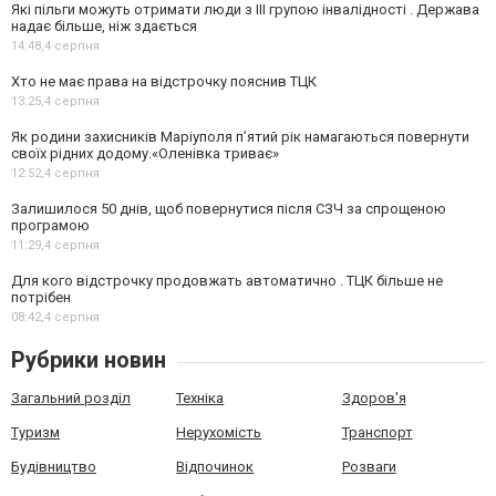
Які пільги можуть отримати люди з III групою інвалідності . Держава
надає більше, ніж здається
14:48,
4 серпня
Хто не має права на відстрочку пояснив ТЦК
13:25,
4 серпня
Як родини захисників Маріуполя пʼятий рік намагаються повернути
своїх рідних додому.«Оленівка триває»
12:52,
4 серпня
Залишилося 50 днів, щоб повернутися після СЗЧ за спрощеною
програмою
11:29,
4 серпня
Для кого відстрочку продовжать автоматично . ТЦК більше не
потрібен
08:42,
4 серпня
Рубрики новин
Загальний розділ
Техніка
Здоров'я
Туризм
Нерухомість
Транспорт
Будівництво
Відпочинок
Розваги