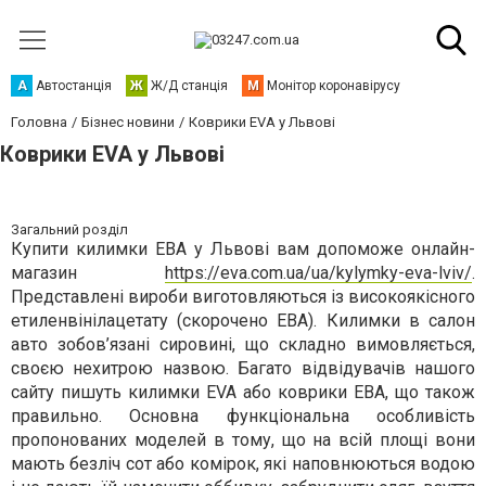
А
Автостанція
Ж
Ж/Д станція
М
Монітор коронавірусу
Головна
Бізнес новини
Коврики EVA у Львові
Коврики EVA у Львові
Загальний розділ
Купити килимки ЕВА у Львові вам допоможе онлайн-
магазин
https://eva.com.ua/ua/kylymky-eva-lviv/
.
Представлені вироби виготовляються із високоякісного
етиленвінілацетату (скорочено ЕВА). Килимки в салон
авто зобов’язані сировині, що складно вимовляється,
своєю нехитрою назвою. Багато відвідувачів нашого
сайту пишуть килимки EVA або коврики ЕВА, що також
правильно. Основна функціональна особливість
пропонованих моделей в тому, що на всій площі вони
мають безліч сот або комірок, які наповнюються водою