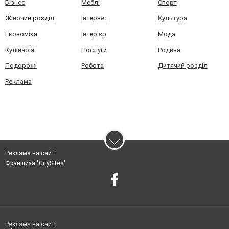
Бізнес
Меблі
Спорт
Жіночий розділ
Інтернет
Культура
Економіка
Інтер'єр
Мода
Кулінарія
Послуги
Родина
Подорожі
Робота
Дитячий розділ
Реклама
Реклама на сайті
Франшиза "CitySites"
Реклама на сайті: