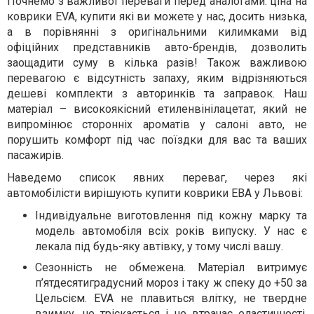
Почнемо з важливої ​​переваги перед аналогами: ціна на
коврики EVA, купити які ви можете у нас, досить низька,
а в порівнянні з оригінальними килимками від
офіційних представників авто-брендів, дозволить
заощадити суму в кілька разів! Також важливою
перевагою є відсутність запаху, яким відрізняються
дешеві комплекти з авторинків та заправок. Наш
матеріал – високоякісний етиленвінілацетат, який не
випромінює сторонніх ароматів у салоні авто, не
порушить комфорт під час поїздки для вас та ваших
пасажирів.
Наведемо список явних переваг, через які
автомобілісти вирішують купити коврики ЕВА у Львові:
Індивідуальне виготовлення під кожну марку та
модель автомобіля всіх років випуску. У нас є
лекала під будь-яку автівку, у тому числі вашу.
Сезонність не обмежена. Матеріал витримує
п’ятдесятиградусний мороз і таку ж спеку до +50 за
Цельсієм. EVA не плавиться влітку, не твердне
взимку, не тріскається і не втрачає еластичності.