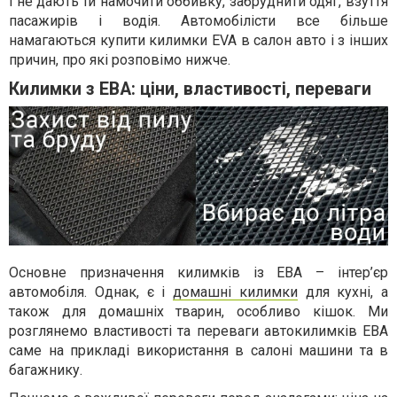
і не дають їй намочити оббивку, забруднити одяг, взуття
пасажирів і водія. Автомобілісти все більше
намагаються купити килимки EVA в салон авто і з інших
причин, про які розповімо нижче.
Килимки з ЕВА: ціни, властивості, переваги
Основне призначення килимків із ЕВА – інтер’єр
автомобіля. Однак, є і
домашні килимки
для кухні, а
також для домашніх тварин, особливо кішок. Ми
розглянемо властивості та переваги автокилимків ЕВА
саме на прикладі використання в салоні машини та в
багажнику.