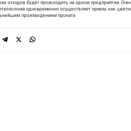
их отходов будет происходить на одном предприятии.
Очен
еталлолома одновременно осуществляет прием, как цветно
альнейшим произведением проката.