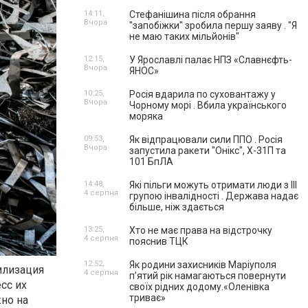
14:11,
Стефанішина після обрання
Вчора
"запобіжки" зробила першу заяву . "Я
не маю таких мільйонів"
12:15,
У Ярославлі палає НПЗ «Славнєфть-
Вчора
ЯНОС»
10:25,
Росія вдарила по суховантажу у
Вчора
Чорному морі . Вбила українського
моряка
09:53,
Як відпрацювали сили ППО . Росія
Вчора
запустила ракети "Онікс", Х-31П та
101 БпЛА
14:48,
Які пільги можуть отримати люди з III
4 серпня
групою інвалідності . Держава надає
більше, ніж здається
13:25,
Хто не має права на відстрочку
4 серпня
пояснив ТЦК
12:52,
Як родини захисників Маріуполя
тилизация
4 серпня
пʼятий рік намагаються повернути
сс их
своїх рідних додому.«Оленівка
триває»
жно на