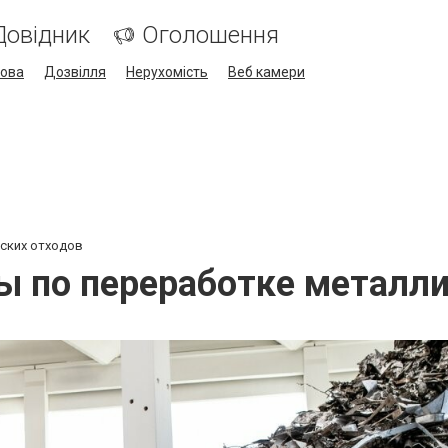
Довідник
Оголошення
кова
Дозвілля
Нерухомість
Веб камери
ских отходов
ы по переработке металли