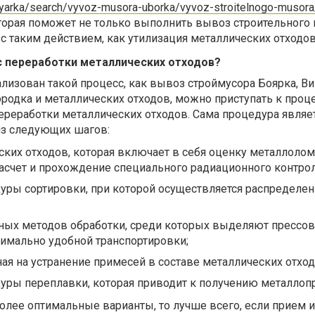
boyarka/search/vyvoz-musora-uborka/vyvoz-stroitelnogo-musora
торая поможет не только выполнить вывоз строительного
 с таким действием, как утилизация металлических отходов
с переработки металлических отходов?
еализован такой процесс, как вывоз строймусора Боярка, В
родка и металлических отходов, можно приступать к проц
ереработки металлических отходов. Сама процедура являе
из следующих шагов:
ких отходов, которая включает в себя оценку металлолом
асчет и прохождение специального радиационного контрол
уры сортировки, при которой осуществляется распределен
ных методов обработки, среди которых выделяют прессов
имально удобной транспортировки;
ная на устранение примесей в составе металлических отход
уры переплавки, которая приводит к получению металлопр
олее оптимальные варианты, то лучше всего, если прием и