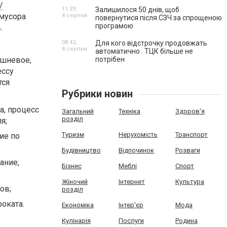
/
11:29,
Залишилося 50 днів, щоб
 мусора
4 серпня
повернутися після СЗЧ за спрощеною
програмою
.
08:42,
Для кого відстрочку продовжать
4 серпня
автоматично . ТЦК більше не
ишневое,
потрібен
ессу
тся
Рубрики новин
а, процесс
Загальний
Техніка
Здоров'я
розділ
я;
Туризм
Нерухомість
Транспорт
ие по
Будівництво
Відпочинок
Розваги
ание,
Бізнес
Меблі
Спорт
Жіночий
Інтернет
Культура
ов;
розділ
оката.
Економіка
Інтер'єр
Мода
Кулінарія
Послуги
Родина