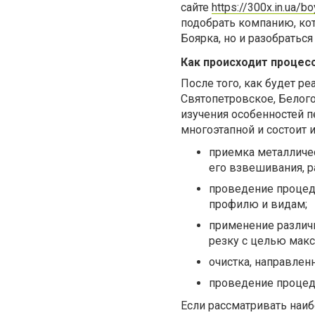
сайте
https://300x.in.ua/
подобрать компанию, ко
Боярка, но и разобраться
Как происходит процес
После того, как будет р
Святопетровское, Белого
изучения особенностей п
многоэтапной и состоит 
приемка металличес
его взвешивания, р
проведение процед
профилю и видам;
применение различ
резку с целью макс
очистка, направлен
проведение процед
Если рассматривать наиб