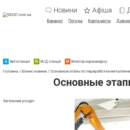
Новини
Афіша
Вакансії
Погода
Карта міста
Довід
А
Автостанція
Ж
Ж/Д станція
М
Монітор коронавірусу
Головна
Бізнес новини
Основные этапы по переработке металличе
Основные этап
Загальний розділ