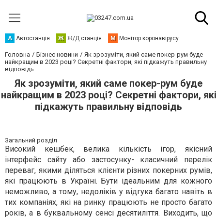
А
Автостанція
Ж
Ж/Д станція
М
Монітор коронавірусу
Головна
Бізнес новини
Як зрозуміти, який саме покер-рум буде
найкращим в 2023 році? Секретні фактори, які підкажуть правильну
відповідь
Як зрозуміти, який саме покер-рум буде
найкращим в 2023 році? Секретні фактори, які
підкажуть правильну відповідь
Загальний розділ
Високий кешбек, велика кількість ігор, якісний
інтерфейс сайту або застосунку- класичний перелік
переваг, якими діляться клієнти різних покерних румів,
які працюють в Україні. Бути ідеальним для кожного
неможливо, а тому, недоліків у відгука багато навіть в
тих компаніях, які на ринку працюють не просто багато
років, а в буквальному сенсі десятиліття. Виходить, що