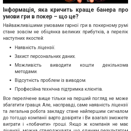
Інформація, яка кричить краще банера про
умови гри в покер – що це?
Найважливішими умовами гарної гри в покерному румі
стане зовсім не обіцянка великих прибутків, а перелік
наступних якостей:
Наявність ліцензії.
Захист персональних даних.
Можливість виводити кошти декількома
методами.
Відсутність проблем із виводом.
Професійна технічна підтримка клієнтів.
Все перелічене вище тільки на перший погляд не може
збагатити гравця. Але, насправді, саме наявність ліцензії
та легальна робота закладу стане найпершим сигналом
до того,що компанії варто довіряти і Ви взагалі зможете
виграти і «побачити» гроші. Якщо ж компанія не має
ліцензії, можна стверджувати, що єдиним результатом