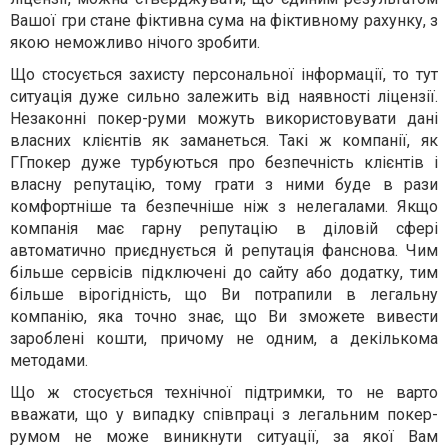
Вашої гри стане фіктивна сума на фіктивному рахунку, з
якою неможливо нічого зробити.
Що стосується захисту персональної інформації, то тут
ситуація дуже сильно залежить від наявності ліцензії.
Незаконні покер-руми можуть використовувати дані
власних клієнтів як заманеться. Такі ж компанії, як
ГГпокер дуже турбуються про безпечність клієнтів і
власну репутацію, тому грати з ними буде в рази
комфортніше та безпечніше ніж з нелегалами. Якщо
компанія має гарну репутацію в діловій сфері
автоматично приєднується й репутація фанснова. Чим
більше сервісів підключені до сайту або додатку, тим
більше вірогідність, що Ви потрапили в легальну
компанію, яка точно знає, що Ви зможете вивести
зароблені кошти, причому не одним, а декількома
методами.
Що ж стосується технічної підтримки, то не варто
вважати, що у випадку співпраці з легальним покер-
румом не може виникнути ситуації, за якої Вам