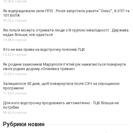
10:25,
6 серпня
Як відпрацювали сили ППО . Росія запустила ракети "Онікс", Х-31П та
101 БпЛА
09:53,
6 серпня
Які пільги можуть отримати люди з III групою інвалідності . Держава
надає більше, ніж здається
14:48,
4 серпня
Хто не має права на відстрочку пояснив ТЦК
13:25,
4 серпня
Як родини захисників Маріуполя пʼятий рік намагаються повернути
своїх рідних додому.«Оленівка триває»
12:52,
4 серпня
Залишилося 50 днів, щоб повернутися після СЗЧ за спрощеною
програмою
11:29,
4 серпня
Для кого відстрочку продовжать автоматично . ТЦК більше не
потрібен
08:42,
4 серпня
Рубрики новин