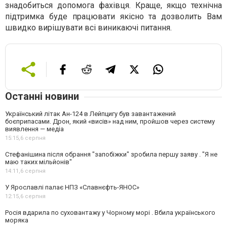
знадобиться допомога фахівця. Краще, якщо технічна
підтримка буде працювати якісно та дозволить Вам
швидко вирішувати всі виникаючі питання.
Останні новини
Український літак Ан-124 в Лейпцигу був завантажений
боєприпасами. Дрон, який «висів» над ним, пройшов через систему
виявлення — медіа
15:15,
6 серпня
Стефанішина після обрання "запобіжки" зробила першу заяву . "Я не
маю таких мільйонів"
14:11,
6 серпня
У Ярославлі палає НПЗ «Славнєфть-ЯНОС»
12:15,
6 серпня
Росія вдарила по суховантажу у Чорному морі . Вбила українського
моряка