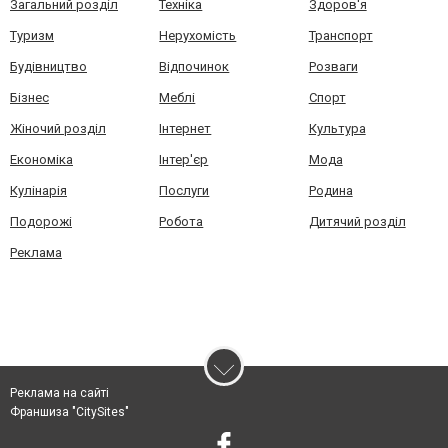
Загальний розділ
Техніка
Здоров'я
Туризм
Нерухомість
Транспорт
Будівництво
Відпочинок
Розваги
Бізнес
Меблі
Спорт
Жіночий розділ
Інтернет
Культура
Економіка
Інтер'єр
Мода
Кулінарія
Послуги
Родина
Подорожі
Робота
Дитячий розділ
Реклама
Реклама на сайті
Франшиза "CitySites"