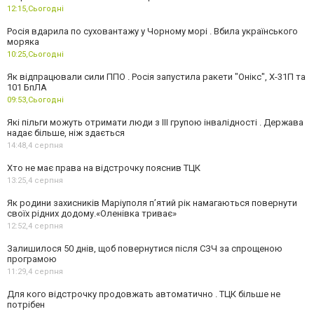
12:15,
Сьогодні
Росія вдарила по суховантажу у Чорному морі . Вбила українського
моряка
10:25,
Сьогодні
Як відпрацювали сили ППО . Росія запустила ракети "Онікс", Х-31П та
101 БпЛА
09:53,
Сьогодні
Які пільги можуть отримати люди з III групою інвалідності . Держава
надає більше, ніж здається
14:48,
4 серпня
Хто не має права на відстрочку пояснив ТЦК
13:25,
4 серпня
Як родини захисників Маріуполя пʼятий рік намагаються повернути
своїх рідних додому.«Оленівка триває»
12:52,
4 серпня
Залишилося 50 днів, щоб повернутися після СЗЧ за спрощеною
програмою
11:29,
4 серпня
Для кого відстрочку продовжать автоматично . ТЦК більше не
потрібен