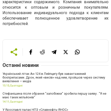
характеристики содержимого. Компания внимательно
относится к оптовым и розничным покупателям.
Использование индивидуального подхода к клиентам
обеспечивает полноценное удовлетворение их
потребностей.
Останні новини
Український літак Ан-124 в Лейпцигу був завантажений
боєприпасами. Дрон, який «висів» над ним, пройшов через систему
виявлення — медіа
15:15,
Сьогодні
Стефанішина після обрання "запобіжки" зробила першу заяву . "Я не
маю таких мільйонів"
14:11,
Сьогодні
У Ярославлі палає НПЗ «Славнєфть-ЯНОС»