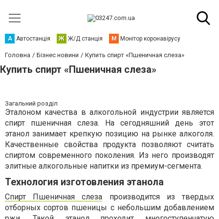
А
Автостанція
Ж
Ж/Д станція
М
Монітор коронавірусу
Головна
Бізнес новини
Купить спирт «Пшеничная слеза»
Купить спирт «Пшеничная слеза»
Загальний розділ
Эталоном качества в алкогольной индустрии является
спирт пшеничная слеза. На сегодняшний день этот
этанол занимает крепкую позицию на рынке алкоголя.
Качественные свойства продукта позволяют считать
спиртом современного поколения. Из него производят
элитные алкогольные напитки из премиум-сегмента.
Технология изготовления этанола
Спирт Пшеничная слеза
производится из твердых
отборных сортов пшеницы с небольшим добавлением
ржи. Такой этанол проходит многоступенчатую