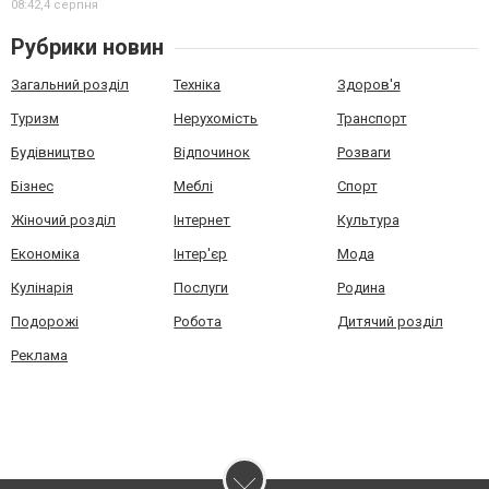
08:42,
4 серпня
Рубрики новин
Загальний розділ
Техніка
Здоров'я
Туризм
Нерухомість
Транспорт
Будівництво
Відпочинок
Розваги
Бізнес
Меблі
Спорт
Жіночий розділ
Інтернет
Культура
Економіка
Інтер'єр
Мода
Кулінарія
Послуги
Родина
Подорожі
Робота
Дитячий розділ
Реклама