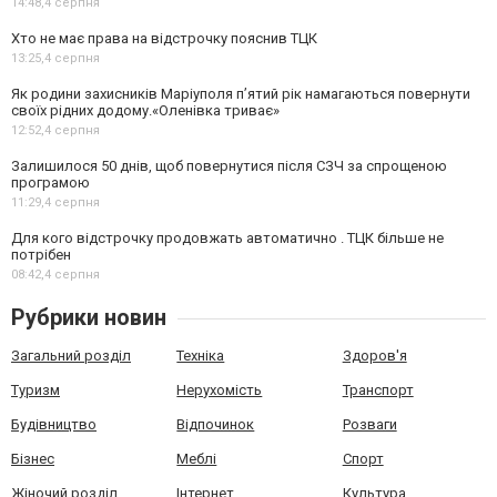
14:48,
4 серпня
Хто не має права на відстрочку пояснив ТЦК
13:25,
4 серпня
Як родини захисників Маріуполя пʼятий рік намагаються повернути
своїх рідних додому.«Оленівка триває»
12:52,
4 серпня
Залишилося 50 днів, щоб повернутися після СЗЧ за спрощеною
програмою
11:29,
4 серпня
Для кого відстрочку продовжать автоматично . ТЦК більше не
потрібен
08:42,
4 серпня
Рубрики новин
Загальний розділ
Техніка
Здоров'я
Туризм
Нерухомість
Транспорт
Будівництво
Відпочинок
Розваги
Бізнес
Меблі
Спорт
Жіночий розділ
Інтернет
Культура