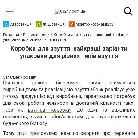
А
Автостанція
Ж
Ж/Д станція
М
Монітор коронавірусу
Головна
Бізнес новини
Коробки для взуття: найкращі варіанти
упаковки для різних типів взуття
Коробки для взуття: найкращі варіанти
упаковки для різних типів взуття
Загальний розділ
Сьогодні кожен бізнесмен, який займається
виробництвом та реалізацією взуття або ж реалізує уже
готову продукцію від виробника, гарантовано потребує
для своєї роботи наявності в достатній кількості такої
тари як
взуттєві коробки
. Це один із важливих
елементів, який є обов'язковим для функціонування
будь-якого бізнесу.
Тому далі пропонуємо вам поговорити про переваги