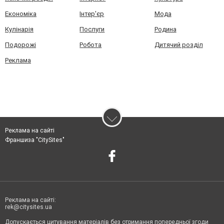
Економіка
Інтер'єр
Мода
Кулінарія
Послуги
Родина
Подорожі
Робота
Дитячий розділ
Реклама
Реклама на сайті
Франшиза "CitySites"
Реклама на сайті:
rek@citysites.ua
Допускається цитування матеріалів без отримання попередньої згоди