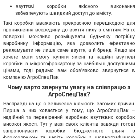
взуттєві коробки якісного виконання
забезпечують швидкий доступ до вмісту.
Такі коробки вважають прекрасною перешкодою для
проникнення всередину до взуття пилу з сміттям. На їх
поверхні можливо розміщувати будь-яку потрібну
виробнику інформацію, яка дозволить ефективно
рекламувати не лише саме взуття, а й бренд. Якщо ви
хочете мати змогу купити якісні та надійні взуттєві
коробки із мікрогофрокартону за найбільш доступними
цінами, тоді радимо вам обов'язково звернутися в
компанію АгроСпецПак.
Чому варто звернути увагу на співпрацю з
АгроСпецПак?
Насправді на це є величезна кількість вагомих причин.
Перша з них ховається у тому, що АгроСпецПак –
надійний та перевірений виробник взуттєвих коробок
високої якості. Тут у вазі своїх клієнтів завжди готові
запропонувати коробки бюджетного рівня з
флексодруком та навіть коробки з шовкографічною