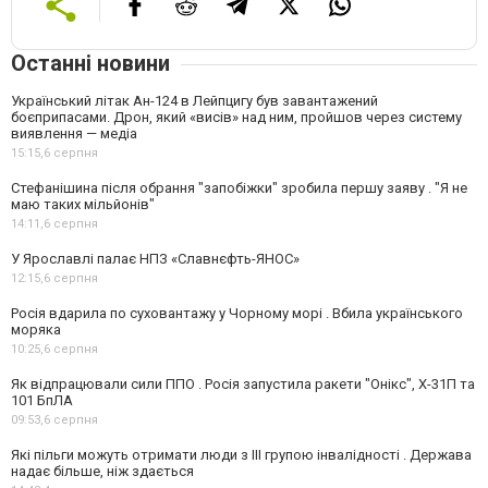
Останні новини
Український літак Ан-124 в Лейпцигу був завантажений
боєприпасами. Дрон, який «висів» над ним, пройшов через систему
виявлення — медіа
15:15,
6 серпня
Стефанішина після обрання "запобіжки" зробила першу заяву . "Я не
маю таких мільйонів"
14:11,
6 серпня
У Ярославлі палає НПЗ «Славнєфть-ЯНОС»
12:15,
6 серпня
Росія вдарила по суховантажу у Чорному морі . Вбила українського
моряка
10:25,
6 серпня
Як відпрацювали сили ППО . Росія запустила ракети "Онікс", Х-31П та
101 БпЛА
09:53,
6 серпня
Які пільги можуть отримати люди з III групою інвалідності . Держава
надає більше, ніж здається