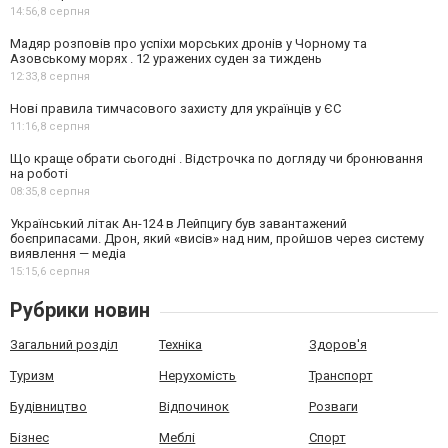
14:56,
8 серпня
Мадяр розповів про успіхи морських дронів у Чорному та
Азовському морях . 12 уражених суден за тиждень
12:33,
8 серпня
Нові правила тимчасового захисту для українців у ЄС
11:16,
8 серпня
Що краще обрати сьогодні . Відстрочка по догляду чи бронювання
на роботі
08:35,
8 серпня
Український літак Ан-124 в Лейпцигу був завантажений
боєприпасами. Дрон, який «висів» над ним, пройшов через систему
виявлення — медіа
15:15,
6 серпня
Рубрики новин
Загальний розділ
Техніка
Здоров'я
Туризм
Нерухомість
Транспорт
Будівництво
Відпочинок
Розваги
Бізнес
Меблі
Спорт