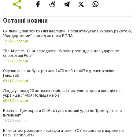
Останні новини
Скільки цілей збито і які наслідки . Росія атакувала Україну ракетою,
"Бандеролями" і понад сотнею БПЛА
12:32,
Сьогодні
The Atlantic - США передають Україні розвіддані для ударів по
енергетиці Росії
11:15,
Сьогодні
Окупанти за добу втратили 1470 осіб та 467 од. спецтехніки –
Генштаб
09:11,
Сьогодні
Люди у понад 20 польських містах виступили проти нападів на
українців : "Моя Польща не б'є"
08:15,
Сьогодні
Reuters - Демократи США готують новий удар по Трампу, і це не
імпічмент
15:23,
8 серпня
В Генштабі розкрили наслідки атаки . ЗСУ масовано вдарили по
Росії, є прильоти