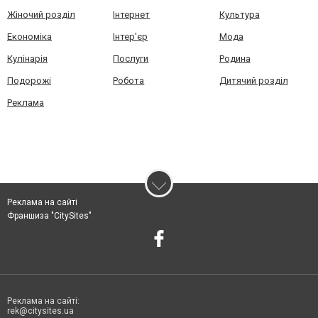
Жіночий розділ
Інтернет
Культура
Економіка
Інтер'єр
Мода
Кулінарія
Послуги
Родина
Подорожі
Робота
Дитячий розділ
Реклама
Реклама на сайті
Франшиза "CitySites"
Реклама на сайті:
rek@citysites.ua