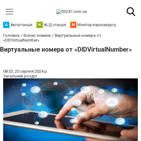
А
Автостанція
Ж
Ж/Д станція
М
Монітор коронавірусу
Головна
Бізнес новини
Виртуальные номера от
«DIDVirtualNumber»
Виртуальные номера от «DIDVirtualNumber»
08:33,
20 серпня 2024 р.
Загальний розділ