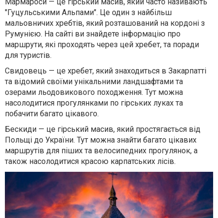
Мармароси — це гірський масив, який часто називають
"Гуцульськими Альпами". Це один з найбільш
мальовничих хребтів, який розташований на кордоні з
Румунією. На сайті ви знайдете інформацію про
маршрути, які проходять через цей хребет, та поради
для туристів.
Свидовець — це хребет, який знаходиться в Закарпатті
та відомий своїми унікальними ландшафтами та
озерами льодовикового походження. Тут можна
насолодитися прогулянками по гірських луках та
побачити багато цікавого.
Бескиди — це гірський масив, який простягається від
Польщі до України. Тут можна знайти багато цікавих
маршрутів для піших та велосипедних прогулянок, а
також насолодитися красою карпатських лісів.