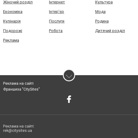
Жіночий розділ
Інтернет
Культура
Економіка
Інтер'єр
Мода
Кулінарія
Послуги
Родина
Подорожі
Робота
Дитячий розділ
Реклама
Реклама на сайті
Франшиза "CitySites"
Реклама на сайті:
rek@citysites.ua