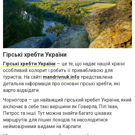
Гірські хребти України
Гірські хребти України
— це те, що надає нашій країні
особливий колорит і робить її привабливою для
туристів. На сайті
mandrivnuk.info
представлена
детальна інформація про основні гірські хребти, які
варто відвідати.
Чорногора — це найвищий гірський хребет України, який
включає в себе такі вершини як Говерла, Піп Іван,
Петрос та інші. Тут можна знайти багато цікавих
маршрутів для піших походів та насолодитися
неймовірними видами на Карпати.