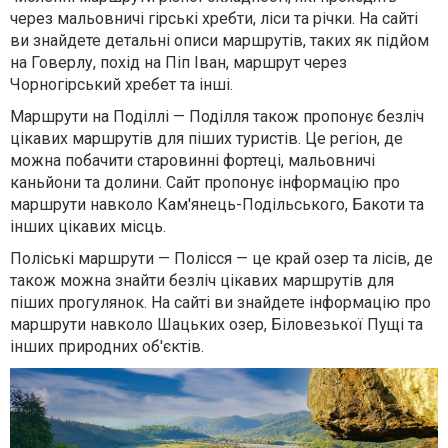
через мальовничі гірські хребти, ліси та річки. На сайті
ви знайдете детальні описи маршрутів, таких як підйом
на Говерлу, похід на Піп Іван, маршрут через
Чорногірський хребет та інші.
Маршрути на Поділлі — Поділля також пропонує безліч
цікавих маршрутів для піших туристів. Це регіон, де
можна побачити старовинні фортеці, мальовничі
каньйони та долини. Сайт пропонує інформацію про
маршрути навколо Кам'янець-Подільського, Бакоти та
інших цікавих місць.
Поліські маршрути — Полісся — це край озер та лісів, де
також можна знайти безліч цікавих маршрутів для
піших прогулянок. На сайті ви знайдете інформацію про
маршрути навколо Шацьких озер, Біловезької Пущі та
інших природних об'єктів.