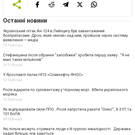
Останні новини
Український літак Ан-124 в Лейпцигу був завантажений
боєприпасами. Дрон, який «висів» над ним, пройшов через систему
виявлення — медіа
15:15,
Вчора
Стефанішина після обрання "запобіжки" зробила першу заяву . "Я не
маю таких мільйонів"
14:11,
Вчора
У Ярославлі палає НПЗ «Славнєфть-ЯНОС»
12:15,
Вчора
Росія вдарила по суховантажу у Чорному морі . Вбила українського
моряка
10:25,
Вчора
Як відпрацювали сили ППО . Росія запустила ракети "Онікс", Х-31П та
101 БпЛА
09:53,
Вчора
Які пільги можуть отримати люди з III групою інвалідності . Держава
надає більше, ніж здається