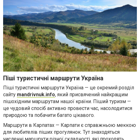
Піші туристичні маршрути Україна
Піші туристичні маршрути Україна — це окремий розділ
сайту
mandrivnuk.info
, який присвячений найкращим
пішохідним маршрутам нашої країни. Піший туризм —
це чудовий спосіб активно провести час, насолодитися
природою та побачити багато цікавого.
Маршрути в Карпатах — Карпати є справжньою меккою
для любителів піших прогулянок. Тут знаходяться
численні маршрути різної складності, які проходять