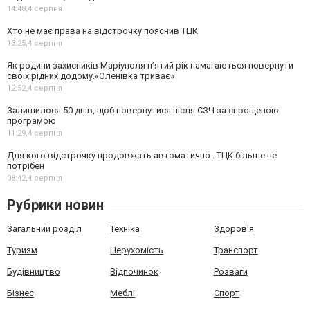
14:48,
4 серпня
Хто не має права на відстрочку пояснив ТЦК
13:25,
4 серпня
Як родини захисників Маріуполя пʼятий рік намагаються повернути
своїх рідних додому.«Оленівка триває»
12:52,
4 серпня
Залишилося 50 днів, щоб повернутися після СЗЧ за спрощеною
програмою
11:29,
4 серпня
Для кого відстрочку продовжать автоматично . ТЦК більше не
потрібен
08:42,
4 серпня
Рубрики новин
Загальний розділ
Техніка
Здоров'я
Туризм
Нерухомість
Транспорт
Будівництво
Відпочинок
Розваги
Бізнес
Меблі
Спорт