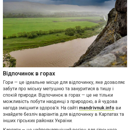
Відпочинок в горах
Гори — це ідеальне місце для відпочинку, яке дозволяє
забути про міську метушню та зануритися в тишу і
спокій природи. Відпочинок в горах — це не тільки
можливість побути наодинці з природою, а й чудова
нагода зміцнити здоров'я. На сайті
mandrivnuk.info
ви
знайдете безліч варіантів для відпочинку в Карпатах та
інших гірських районах України.
Карпати — це найпопулярніший регіон для гірського