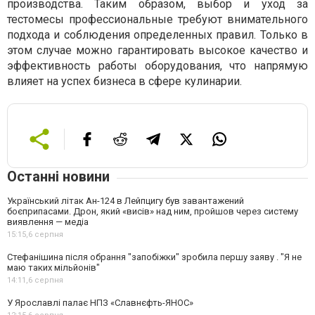
производства. Таким образом, выбор и уход за
тестомесы профессиональные требуют внимательного
подхода и соблюдения определенных правил. Только в
этом случае можно гарантировать высокое качество и
эффективность работы оборудования, что напрямую
влияет на успех бизнеса в сфере кулинарии.
Останні новини
Український літак Ан-124 в Лейпцигу був завантажений
боєприпасами. Дрон, який «висів» над ним, пройшов через систему
виявлення — медіа
15:15,
6 серпня
Стефанішина після обрання "запобіжки" зробила першу заяву . "Я не
маю таких мільйонів"
14:11,
6 серпня
У Ярославлі палає НПЗ «Славнєфть-ЯНОС»