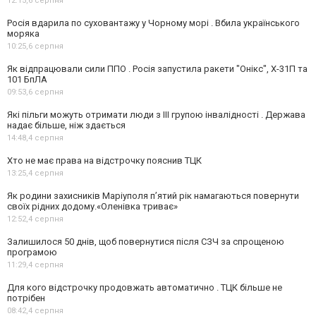
12:15,
6 серпня
Росія вдарила по суховантажу у Чорному морі . Вбила українського
моряка
10:25,
6 серпня
Як відпрацювали сили ППО . Росія запустила ракети "Онікс", Х-31П та
101 БпЛА
09:53,
6 серпня
Які пільги можуть отримати люди з III групою інвалідності . Держава
надає більше, ніж здається
14:48,
4 серпня
Хто не має права на відстрочку пояснив ТЦК
13:25,
4 серпня
Як родини захисників Маріуполя пʼятий рік намагаються повернути
своїх рідних додому.«Оленівка триває»
12:52,
4 серпня
Залишилося 50 днів, щоб повернутися після СЗЧ за спрощеною
програмою
11:29,
4 серпня
Для кого відстрочку продовжать автоматично . ТЦК більше не
потрібен
08:42,
4 серпня