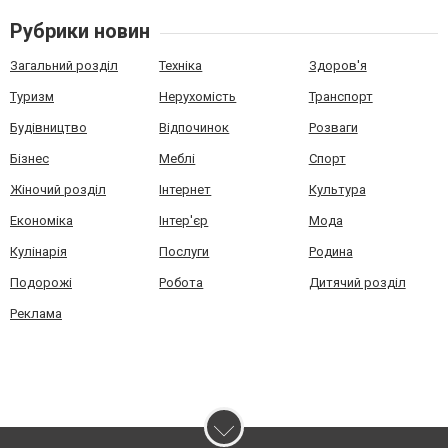
Рубрики новин
Загальний розділ
Техніка
Здоров'я
Туризм
Нерухомість
Транспорт
Будівництво
Відпочинок
Розваги
Бізнес
Меблі
Спорт
Жіночий розділ
Інтернет
Культура
Економіка
Інтер'єр
Мода
Кулінарія
Послуги
Родина
Подорожі
Робота
Дитячий розділ
Реклама