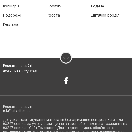
Кулінарія
Послуги
Родина
Подорожі
Робота
Дитячий розділ
Реклама
Реклама на сайті
Франшиза "CitySites"
Реклама на сайті:
rek@citysites.ua
Допускається цитування матеріалів без отримання попередньої згоди
03247.com.ua за умови розміщення в тексті обов'язкового посилання на
03247.com.ua - Сайт Трускавця. Для інтернет-видань обов'язкове
розміщення прямого, відкритого для пошукових систем гіперпосилання