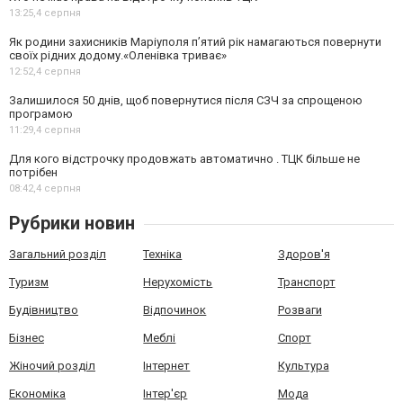
13:25,
4 серпня
Як родини захисників Маріуполя пʼятий рік намагаються повернути
своїх рідних додому.«Оленівка триває»
12:52,
4 серпня
Залишилося 50 днів, щоб повернутися після СЗЧ за спрощеною
програмою
11:29,
4 серпня
Для кого відстрочку продовжать автоматично . ТЦК більше не
потрібен
08:42,
4 серпня
Рубрики новин
Загальний розділ
Техніка
Здоров'я
Туризм
Нерухомість
Транспорт
Будівництво
Відпочинок
Розваги
Бізнес
Меблі
Спорт
Жіночий розділ
Інтернет
Культура
Економіка
Інтер'єр
Мода