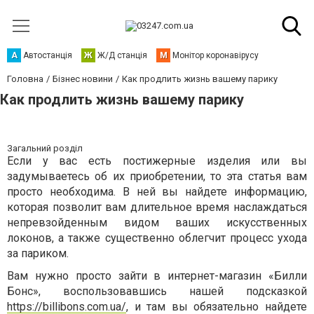
А
Автостанція
Ж
Ж/Д станція
М
Монітор коронавірусу
Головна
Бізнес новини
Как продлить жизнь вашему парику
Как продлить жизнь вашему парику
Загальний розділ
Если у вас есть постижерные изделия или вы
задумываетесь об их приобретении, то эта статья вам
просто необходима. В ней вы найдете информацию,
которая позволит вам длительное время наслаждаться
непревзойденным видом ваших искусственных
локонов, а также существенно облегчит процесс ухода
за париком.
Вам нужно просто зайти в интернет-магазин «Билли
Бонс», воспользовавшись нашей подсказкой
https://billibons.com.ua/
, и там вы обязательно найдете