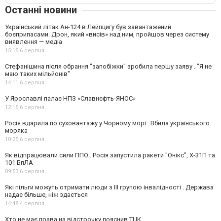
Останні новини
Український літак Ан-124 в Лейпцигу був завантажений
боєприпасами. Дрон, який «висів» над ним, пройшов через систему
виявлення — медіа
15:15,
6 серпня
Стефанішина після обрання "запобіжки" зробила першу заяву . "Я не
маю таких мільйонів"
14:11,
6 серпня
У Ярославлі палає НПЗ «Славнєфть-ЯНОС»
12:15,
6 серпня
Росія вдарила по суховантажу у Чорному морі . Вбила українського
моряка
10:25,
6 серпня
Як відпрацювали сили ППО . Росія запустила ракети "Онікс", Х-31П та
101 БпЛА
09:53,
6 серпня
Які пільги можуть отримати люди з III групою інвалідності . Держава
надає більше, ніж здається
14:48,
4 серпня
Хто не має права на відстрочку пояснив ТЦК