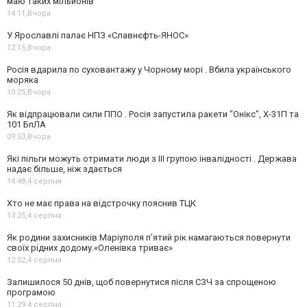
маю таких мільйонів"
14:11,
Вчора
У Ярославлі палає НПЗ «Славнєфть-ЯНОС»
12:15,
Вчора
Росія вдарила по суховантажу у Чорному морі . Вбила українського
моряка
10:25,
Вчора
Як відпрацювали сили ППО . Росія запустила ракети "Онікс", Х-31П та
101 БпЛА
09:53,
Вчора
Які пільги можуть отримати люди з III групою інвалідності . Держава
надає більше, ніж здається
14:48,
4 серпня
Хто не має права на відстрочку пояснив ТЦК
13:25,
4 серпня
Як родини захисників Маріуполя пʼятий рік намагаються повернути
своїх рідних додому.«Оленівка триває»
12:52,
4 серпня
Залишилося 50 днів, щоб повернутися після СЗЧ за спрощеною
програмою
11:29,
4 серпня