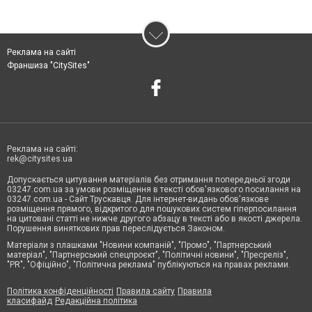
Реклама на сайті
Франшиза "CitySites"
Реклама на сайті:
rek@citysites.ua
Допускається цитування матеріалів без отримання попередньої згоди
03247.com.ua за умови розміщення в тексті обов'язкового посилання на
03247.com.ua - Сайт Трускавця. Для інтернет-видань обов'язкове
розміщення прямого, відкритого для пошукових систем гіперпосилання
на цитовані статті не нижче другого абзацу в тексті або в якості джерела.
Порушення виняткових прав переслідується Законом.
Матеріали з плашками "Новини компаній", "Промо", "Партнерський
матеріал", "Партнерський спецпроєкт", "Політичні новини", "Пресреліз",
"PR", "Офіційно", "Політична реклама" публікуються на правах реклами.
Політика конфіденційності
Правила сайту
Правила
класифайд
Редакційна політика