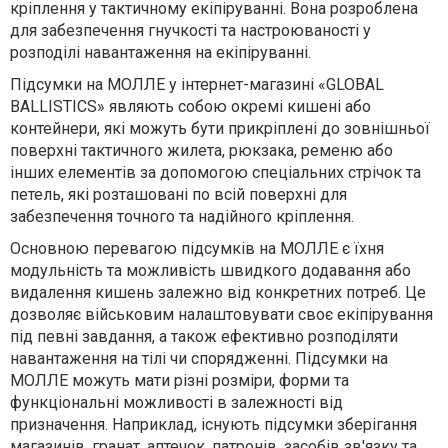
кріплення у тактичному екіпіруванні. Вона розроблена
для забезпечення гнучкості та настроюваності у
розподілі навантаження на екіпіруванні.
Підсумки на МОЛЛЕ у інтернет-магазині «GLOBAL
BALLISTICS» являють собою окремі кишені або
контейнери, які можуть бути прикріплені до зовнішньої
поверхні тактичного жилета, рюкзака, ременю або
інших елементів за допомогою спеціальних стрічок та
петель, які розташовані по всій поверхні для
забезпечення точного та надійного кріплення.
Основною перевагою підсумків на МОЛЛЕ є їхня
модульність та можливість швидкого додавання або
видалення кишень залежно від конкретних потреб. Це
дозволяє військовим налаштовувати своє екіпірування
під певні завдання, а також ефективно розподіляти
навантаження на тілі чи спорядженні. Підсумки на
МОЛЛЕ можуть мати різні розміри, форми та
функціональні можливості в залежності від
призначення. Наприклад, існують підсумки зберігання
магазинів, гранат, аптечок, патронів, засобів зв'язку та