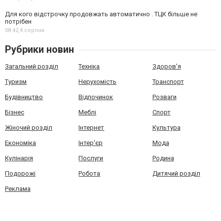
Для кого відстрочку продовжать автоматично . ТЦК більше не
потрібен
08:42,
4 серпня
Рубрики новин
Загальний розділ
Техніка
Здоров'я
Туризм
Нерухомість
Транспорт
Будівництво
Відпочинок
Розваги
Бізнес
Меблі
Спорт
Жіночий розділ
Інтернет
Культура
Економіка
Інтер'єр
Мода
Кулінарія
Послуги
Родина
Подорожі
Робота
Дитячий розділ
Реклама