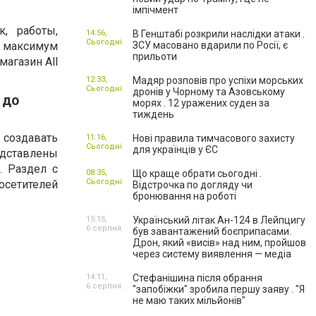
імпічмент
, работы,
14:56,
В Генштабі розкрили наслідки атаки .
Сьогодні
и максимум
ЗСУ масовано вдарили по Росії, є
прильоти
магазин All
12:33,
Мадяр розповів про успіхи морських
Сьогодні
дронів у Чорному та Азовському
 до
морях . 12 уражених суден за
тиждень
 создавать
11:16,
Нові правила тимчасового захисту
Сьогодні
для українців у ЄС
редставлены
. Раздел с
08:35,
Що краще обрати сьогодні .
Сьогодні
сетителей
Відстрочка по догляду чи
бронювання на роботі
15:15,
Український літак Ан-124 в Лейпцигу
6 серпня
був завантажений боєприпасами.
Дрон, який «висів» над ним, пройшов
через систему виявлення — медіа
14:11,
Стефанішина після обрання
6 серпня
"запобіжки" зробила першу заяву . "Я
не маю таких мільйонів"