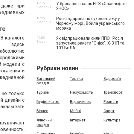
12:15,
У Ярославлі палає НПЗ «Славнєфть-
т даже при
6 серпня
ЯНОС»
ежедневных
10:25,
Росія вдарила по суховантажу у
6 серпня
Чорному морі . Вбила українського
ге
моряка
 В каталоге
09:53,
Як відпрацювали сили ППО . Росія
6 серпня
запустила ракети "Онікс", Х-31П та
 здесь
101 БпЛА
 абсолютно
городскими
й модели с
Рубрики новин
товления и
ежедневной
Загальний
Техніка
Здоров'я
розділ
Туризм
Нерухомість
Транспорт
 не только
й дизайн с
Будівництво
Відпочинок
Розваги
заказывать
Бізнес
Меблі
Спорт
Жіночий
Інтернет
Культура
трудничает
розділ
овечность,
Економіка
Інтер'єр
Мода