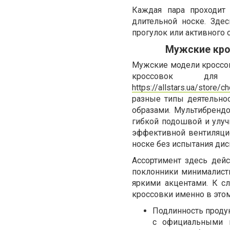
Каждая пара проходит 
длительной носке. Зде
прогулок или активного 
Мужские кро
Мужские модели кроссово
кроссовок дл
https://allstars.ua/store/c
разные типы деятельнос
образами. Мультибрендо
гибкой подошвой и улу
эффективной вентиляци
носке без испытания ди
Ассортимент здесь дей
поклонники минималист
яркими акцентами. К сл
кроссовки именно в этом
Подлинность продук
с официальными п