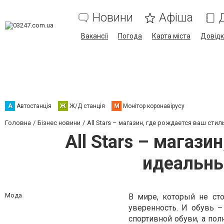
Новини
Афіша
Вакансії
Погода
Карта міста
Довід
А
Автостанція
Ж
Ж/Д станція
М
Монітор коронавірусу
Головна
Бізнес новини
All Stars – магазин, где рождается ваш ст
All Stars – магаз
идеальны
Мода
В мире, который не ст
уверенность. И обувь –
спортивной обуви, а по