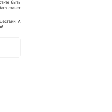
отите быть
ars станет
шествий. А
й.