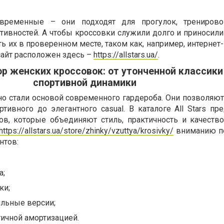
овременные – они подходят для прогулок, тренировок
тивностей. А чтобы кроссовки служили долго и приносил
ь их в проверенном месте, таком как, например, интернет-
сайт расположен здесь –
https://allstars.ua/
.
р женских кроссовок: от утонченной классики
спортивной динамики
о стали основой современного гардероба. Они позволяют
ртивного до элегантного casual. В каталоге All Stars п
в, которые объединяют стиль, практичность и качество
https://allstars.ua/store/zhinky/vzuttya/krosivky/
вниманию по
нтов:
а;
ки;
ильные версии;
гичной амортизацией.