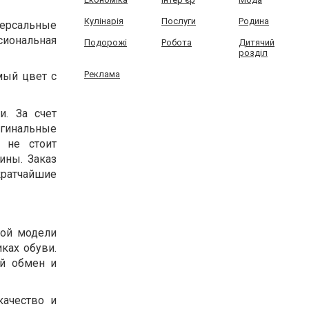
Кулінарія
Послуги
Родина
версальные
иональная
Подорожі
Робота
Дитячий
розділ
Реклама
мый цвет с
. За счет
гинальные
 не стоит
ины. Заказ
 кратчайшие
ной модели
иках обуви.
ый обмен и
качество и