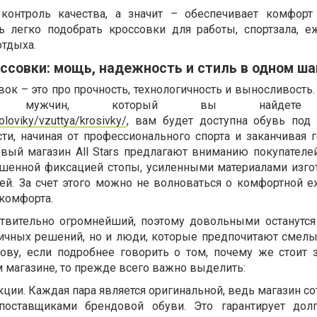
контроль качества, а значит – обеспечивает комфор
сь легко подобрать кроссовки для работы, спортзала, 
отдыха.
ссовки: мощь, надежность и стиль в одном ша
к – это про прочность, технологичность и выносливость.
я мужчин, который вы найдете
holoviky/vzuttya/krosivky/
, вам будет доступна обувь под
ти, начиная от профессионального спорта и заканчивая 
вый магазин All Stars предлагают вниманию покупателе
чшенной фиксацией стопы, усиленными материалами изго
ей. За счет этого можно не волноваться о комфортной 
скомфорта.
ствительно огромнейший, поэтому довольными останутся
ичных решений, но и люди, которые предпочитают смелы
ову, если подробнее говорить о том, почему же стоит 
 магазине, то прежде всего важно выделить:
ции. Каждая пара является оригинальной, ведь магазин со
оставщиками брендовой обуви. Это гарантирует долг