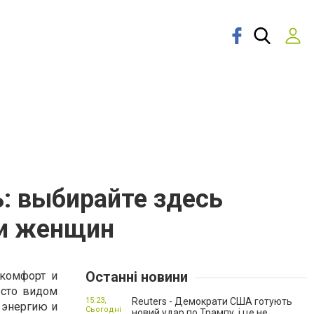
ь: выбирайте здесь
 и женщин
Останні новини
 комфорт и
осто видом
15:23,
Reuters - Демократи США готують
 энергию и
Сьогодні
новий удар по Трампу, і це не