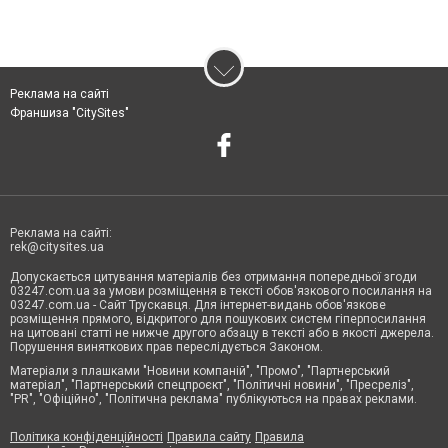
Реклама на сайті
Франшиза "CitySites"
Реклама на сайті:
rek@citysites.ua
Допускається цитування матеріалів без отримання попередньої згоди
03247.com.ua за умови розміщення в тексті обов'язкового посилання на
03247.com.ua - Сайт Трускавця. Для інтернет-видань обов'язкове
розміщення прямого, відкритого для пошукових систем гіперпосилання
на цитовані статті не нижче другого абзацу в тексті або в якості джерела.
Порушення виняткових прав переслідується Законом.
Матеріали з плашками "Новини компаній", "Промо", "Партнерський
матеріал", "Партнерський спецпроєкт", "Політичні новини", "Пресреліз",
"PR", "Офіційно", "Політична реклама" публікуються на правах реклами.
Політика конфіденційності
Правила сайту
Правила