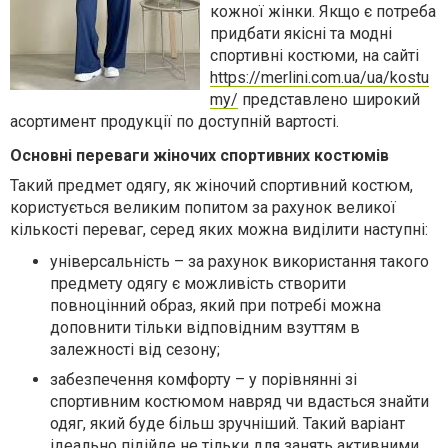
кожної жінки. Якщо є потреба
придбати якісні та модні
спортивні костюми, на сайті
https://merlini.com.ua/ua/kostu
my/
представлено широкий
асортимент продукції по доступній вартості.
Основні переваги жіночих спортивних костюмів
Такий предмет одягу, як жіночий спортивний костюм,
користується великим попитом за рахунок великої
кількості переваг, серед яких можна виділити наступні:
універсальність – за рахунок використання такого
предмету одягу є можливість створити
повноцінний образ, який при потребі можна
доповнити тільки відповідним взуттям в
залежності від сезону;
забезпечення комфорту – у порівнянні зі
спортивним костюмом навряд чи вдасться знайти
одяг, який буде більш зручніший. Такий варіант
ідеально підійде не тільки для занять активними