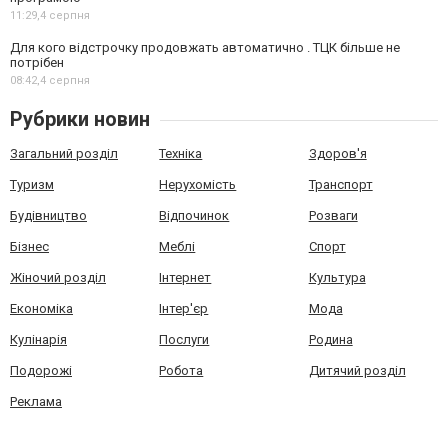
11:29,
4 серпня
Для кого відстрочку продовжать автоматично . ТЦК більше не
потрібен
08:42,
4 серпня
Рубрики новин
Загальний розділ
Техніка
Здоров'я
Туризм
Нерухомість
Транспорт
Будівництво
Відпочинок
Розваги
Бізнес
Меблі
Спорт
Жіночий розділ
Інтернет
Культура
Економіка
Інтер'єр
Мода
Кулінарія
Послуги
Родина
Подорожі
Робота
Дитячий розділ
Реклама