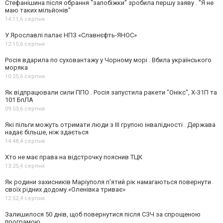
Стефанішина після обрання "запобіжки" зробила першу заяву . "Я не
маю таких мільйонів"
14:11,
6 серпня
У Ярославлі палає НПЗ «Славнєфть-ЯНОС»
12:15,
6 серпня
Росія вдарила по суховантажу у Чорному морі . Вбила українського
моряка
10:25,
6 серпня
Як відпрацювали сили ППО . Росія запустила ракети "Онікс", Х-31П та
101 БпЛА
09:53,
6 серпня
Які пільги можуть отримати люди з III групою інвалідності . Держава
надає більше, ніж здається
14:48,
4 серпня
Хто не має права на відстрочку пояснив ТЦК
13:25,
4 серпня
Як родини захисників Маріуполя пʼятий рік намагаються повернути
своїх рідних додому.«Оленівка триває»
12:52,
4 серпня
Залишилося 50 днів, щоб повернутися після СЗЧ за спрощеною
програмою