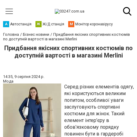
А
Автостанція
Ж
Ж/Д станція
М
Монітор коронавірусу
Головна
Бізнес новини
Придбання якісних спортивних костюмів
по доступній вартості в магазині Merlini
Придбання якісних спортивних костюмів по
доступній вартості в магазині Merlini
14:35,
9 серпня 2024 р.
Мода
Серед різних елементів одягу,
які користуються великим
попитом, особливої уваги
заслуговують спортивні
костюми для жінок. Такий
елемент інтер’єру в
обов’язковому порядку
повинен бути в гардеробі