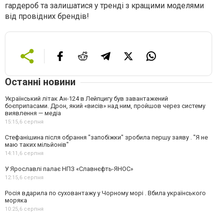
гардероб та залишатися у тренді з кращими моделями
від провідних брендів!
Останні новини
Український літак Ан-124 в Лейпцигу був завантажений
боєприпасами. Дрон, який «висів» над ним, пройшов через систему
виявлення — медіа
15:15,
6 серпня
Стефанішина після обрання "запобіжки" зробила першу заяву . "Я не
маю таких мільйонів"
14:11,
6 серпня
У Ярославлі палає НПЗ «Славнєфть-ЯНОС»
12:15,
6 серпня
Росія вдарила по суховантажу у Чорному морі . Вбила українського
моряка
10:25,
6 серпня