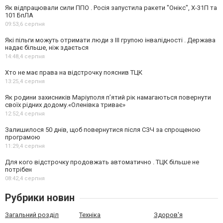
Як відпрацювали сили ППО . Росія запустила ракети "Онікс", Х-31П та
101 БпЛА
09:53,
6 серпня
Які пільги можуть отримати люди з III групою інвалідності . Держава
надає більше, ніж здається
14:48,
4 серпня
Хто не має права на відстрочку пояснив ТЦК
13:25,
4 серпня
Як родини захисників Маріуполя пʼятий рік намагаються повернути
своїх рідних додому.«Оленівка триває»
12:52,
4 серпня
Залишилося 50 днів, щоб повернутися після СЗЧ за спрощеною
програмою
11:29,
4 серпня
Для кого відстрочку продовжать автоматично . ТЦК більше не
потрібен
08:42,
4 серпня
Рубрики новин
Загальний розділ
Техніка
Здоров'я