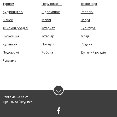
Туризм
Нерухомість
Транспорт
Будівництво
Відпочинок
Розваги
Бізнес
Меблі
Спорт
Жіночий розділ
Інтернет
Культура
Економіка
Інтер'єр
Мода
Кулінарія
Послуги
Родина
Подорожі
Робота
Дитячий розділ
Реклама
Реклама на сайті
Франшиза "CitySites"