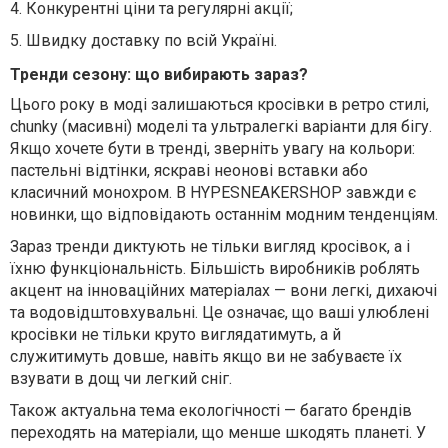
4.
Конкурентні ціни та регулярні акції;
5.
Швидку доставку по всій Україні.
Тренди сезону: що вибирають зараз?
Цього року в моді залишаються кросівки в ретро стилі,
chunky (масивні) моделі та ультралегкі варіанти для бігу.
Якщо хочете бути в тренді, зверніть увагу на кольори:
пастельні відтінки, яскраві неонові вставки або
класичний монохром. В HYPESNEAKERSHOP завжди є
новинки, що відповідають останнім модним тенденціям.
Зараз тренди диктують не тільки вигляд кросівок, а і
їхню функціональність. Більшість виробників роблять
акцент на інноваційних матеріалах — вони легкі, дихаючі
та водовідштовхувальні. Це означає, що ваші улюблені
кросівки не тільки круто виглядатимуть, а й
служитимуть довше, навіть якщо ви не забуваєте їх
взувати в дощ чи легкий сніг.
Також актуальна тема екологічності — багато брендів
переходять на матеріали, що менше шкодять планеті. У