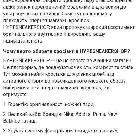
самовираження. Вибрати ідеальну пару стає складніше,
адже ринок переповнений моделями від класики до
ультрасучасних новинок. Саме тут на допомогу
приходить
інтернет магазин кросівок
HYPESNEAKERSHOP, який пропонує широкий асортимент
оригінального взуття, яке підкреслить вашу
індивідуальність.
Чому варто обирати кросівки в HYPESNEAKERSHOP?
HYPESNEAKERSHOP — це не просто звичайний магазин.
Це платформа, де поєднуються якість, комфорт та стиль.
Тут можна знайти кросівки для різних цілей: від
активного спорту до повсякденного міського образу.
Вибираючи цей інтернет магазин кросівок, ви
отримуєте:
1.
Гарантію оригінальності кожної пари;
2.
Великий вибір брендів: Nike, Adidas, Puma, New
Balance та інші;
3.
Зручну систему фільтрів для швидкого пошуку;