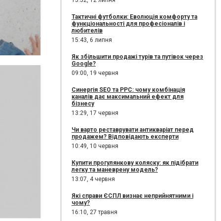
15:52,
12 липня
Тактичні футболки: Еволюція комфорту та
функціональності для професіоналів і
любителів
15:43,
6 липня
Як збільшити продажі турів та путівок через
Google?
09:00,
19 червня
Синергія SEO та PPC: чому комбінація
каналів дає максимальний ефект для
бізнесу
13:29,
17 червня
Чи варто реставрувати антикваріат перед
продажем? Відповідають експерти
10:49,
10 червня
Купити прогулянкову коляску: як підібрати
легку та маневрену модель?
13:07,
4 червня
Які справи ЄСПЛ визнає неприйнятними і
чому?
16:10,
27 травня