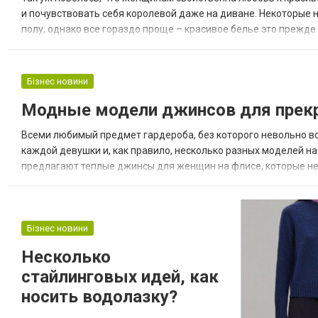
и почувствовать себя королевой даже на диване. Некоторые
полу, однако все гораздо проще – красивое белье это прежде
старшее поколение и дети перестройки все еще помнят ужасы с
Бізнес новини
Модные модели джинсов для прек
Всеми любимый предмет гардероба, без которого невольно воз
каждой девушки и, как правило, несколько разных моделей на
предлагают теплые джинсы для женщин на флисе, которые не
Варианты джинсов по высоте посадки Самый высокий вариант 
Бізнес новини
Несколько
стайлинговых идей, как
носить водолазку?