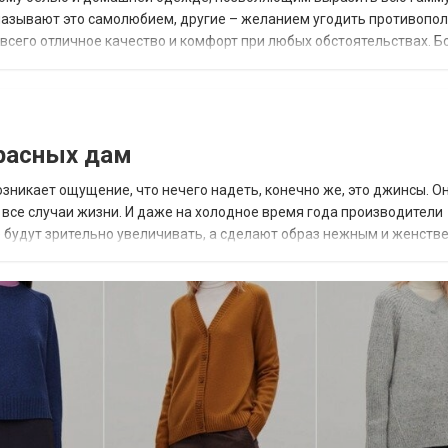
 называют это самолюбием, другие – желанием угодить противоп
 всего отличное качество и комфорт при любых обстоятельствах. Б
оветского белья и первые к...
расных дам
никает ощущение, что нечего надеть, конечно же, это джинсы. Он
 все случаи жизни. И даже на холодное время года производители
 будут зрительно увеличивать, а сделают образ нежным и женств
идёт выше линии талии и закры...