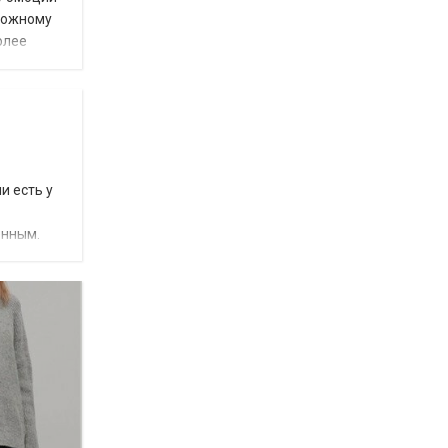
оложному
олее
и есть у
енным.