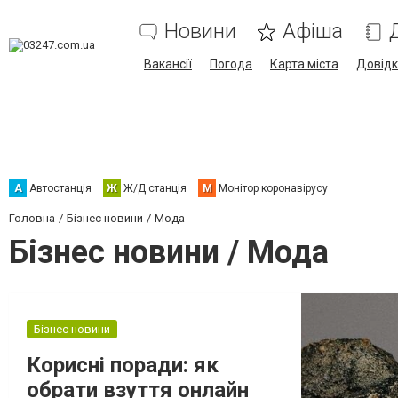
Новини
Афіша
Вакансії
Погода
Карта міста
Довід
А
Автостанція
Ж
Ж/Д станція
М
Монітор коронавірусу
Головна
Бізнес новини
Мода
Бізнес новини / Мода
Бізнес новини
Корисні поради: як
обрати взуття онлайн