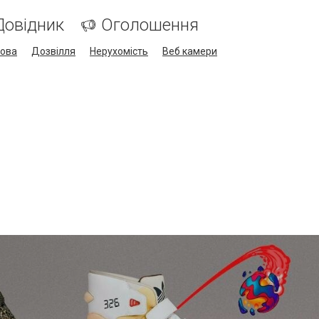
Довідник
Оголошення
кова
Дозвілля
Нерухомість
Веб камери