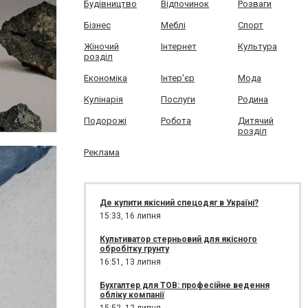
Будівництво
Відпочинок
Розваги
Бізнес
Меблі
Спорт
Жіночий
Інтернет
Культура
розділ
Економіка
Інтер'єр
Мода
Кулінарія
Послуги
Родина
Подорожі
Робота
Дитячий
розділ
Реклама
Де купити якісний спецодяг в Україні?
15:33,
16 липня
Культиватор стерньовий для якісного
обробітку грунту
16:51,
13 липня
Бухгалтер для ТОВ: професійне ведення
обліку компанії