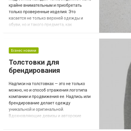
крайне внимательным и приобретать
только проверенные изделия. Это
касается не только верхней одежды и
обуви, но и такого предмета, как
подростковые и детские носки. Поэтому
основное, на что стоит обращать
внимание, это то, чтобы ребенок
чувствовал себя максимально комфортно
Бізнес новини
и удобно. У нас на сайте каждый человек
Толстовки для
имеет возможность подобрать различные
брендирования
носочки для деток и подростков о...
Надписи на толстовках — это не только
можно, но и способ отражения логотипа
компании и продвижения ее. Надпись или
брендирование делает одежду
уникальной и оригинальной.
Вдохновляющие девизы и авторские
рисунки всегда легче запомнить. Поэтому
если появилось желание создавать вещи с