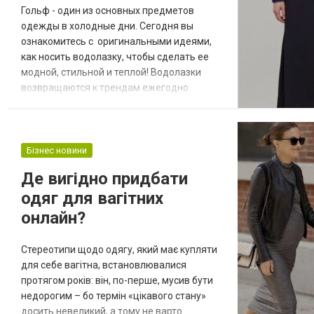
Гольф - один из основных предметов
одежды в холодные дни. Сегодня вы
ознакомитесь с оригинальными идеями,
как носить водолазку, чтобы сделать ее
модной, стильной и теплой! Водолазки
возвращаются к трендам ежегодно
осенью и зимой. Неудивительно, ведь
водолазки, представленные на сайте
https://provenceshop.com.ua/odezhda-dlya-
doma/detskaja-vjazanaja-odezhda/detskie-
Бізнес новини
vodolazki/ - практичные, теплые и
Де вигідно придбати
стильные. Всем нравятся как изделия из
одяг для вагітних
хлопка или тонкого т...
онлайн?
Стереотипи щодо одягу, який має купляти
для себе вагітна, встановлювалися
протягом років: він, по-перше, мусив бути
недорогим – бо термін «цікавого стану»
досить невеликий, а тому не варто