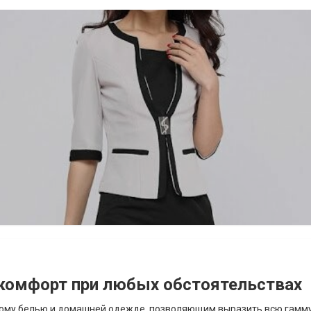
 комфорт при любых обстоятельствах
ивому белью и домашней одежде, позволяющим выразить всю гамм