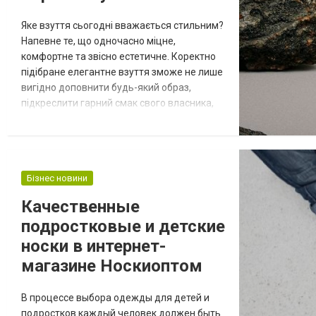
Яке взуття сьогодні вважається стильним?
Напевне те, що одночасно міцне,
комфортне та звісно естетичне. Коректно
підібране елегантне взуття зможе не лише
вигідно доповнити будь-який образ,
підкреслити гарний смак свого власника,
але й відповідатиме загальноприйнятим
вимогам в той же час надійно
підтримуватиме стопу та не створюватиме
ніякого дискомфорту навіть під час
Бізнес новини
тривалого ходіння. Ви теж бажаєте знайти
найкращий інтернет магазин взуття з
Качественные
чудовим асор...
подростковые и детские
носки в интернет-
магазине Носкиоптом
В процессе выбора одежды для детей и
подростков каждый человек должен быть