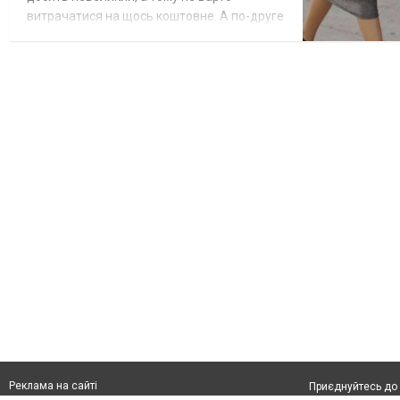
витрачатися на щось коштовне. А по-друге
– основним критерієм мала бути зручність,
і тому покоління молодих жінок очікувало
на дитину у «балахонах» невеселих
кольорів, що більше нагадували якісь
лантухи. На щастя, ці часи минули – і
майбутні мами сьогодення можуть
придба...
Реклама на сайті
Приєднуйтесь до 