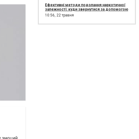
Ефективні методи подолання наркотичної
залежності: куди звернутися за допомогою
10:56,
22 травня
у эмоций