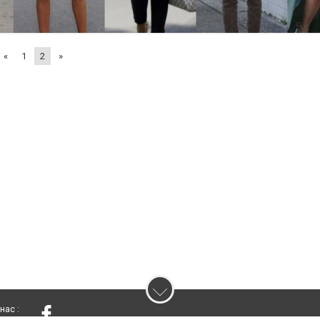
«
1
2
»
нас :