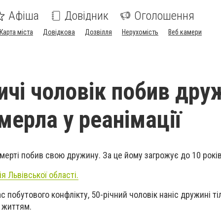
Афіша
Довідник
Оголошення
Карта міста
Довідкова
Дозвілля
Нерухомість
Веб камери
ичі чоловік побив дру
мерла у реанімації
смерті побив свою дружину. За це йому загрожує до 10 рокі
ія Львівської області.
ас побутового конфлікту, 50-річний чоловік наніс дружині ті
з життям.