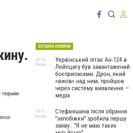
ОСТАННІ НОВИНИ
жину.
Український літак Ан-124 в
15:15
Вчора
Лейпцигу був завантажений
боєприпасами. Дрон, який
«висів» над ним, пройшов
через систему виявлення —
в тюрьми.
медіа
Стефанішина після обрання
14:11
Вчора
лесні
"запобіжки" зробила першу
заяву . "Я не маю таких
мільйонів"