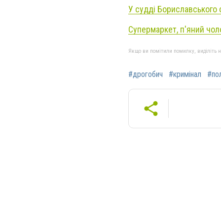
У судді Бориславського 
Супермаркет, п'яний чоло
Якщо ви помітили помилку, виділіть нео
#дрогобич
#кримінал
#пол