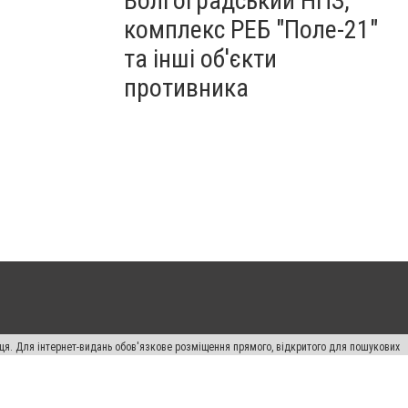
Волгоградський НПЗ,
комплекс РЕБ "Поле-21"
та інші об'єкти
противника
вця. Для інтернет-видань обов'язкове розміщення прямого, відкритого для пошукових
лама" публікуються на правах реклами.