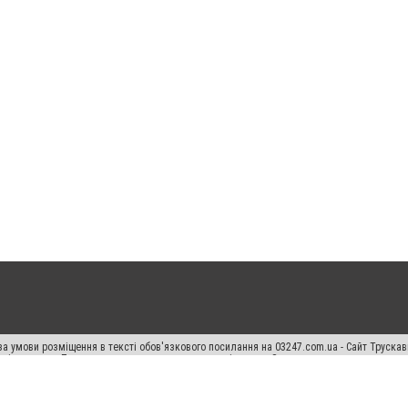
а умови розміщення в тексті обов'язкового посилання на 03247.com.ua - Сайт Труска
кості джерела. Порушення виняткових прав переслідується Законом.
ський спецпроєкт", "Політичні новини", "Пресреліз", "PR", "Офіційно", "Політична рек