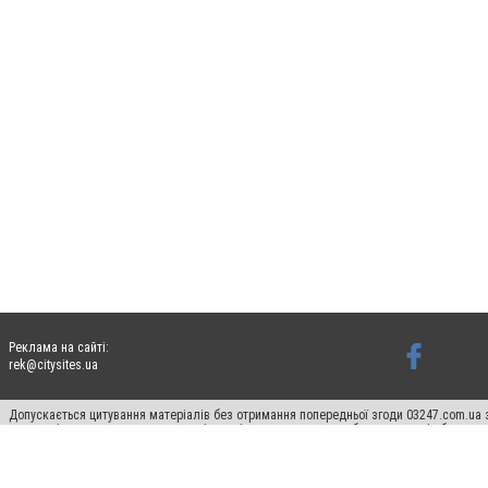
Реклама на сайті:
rek@citysites.ua
Допускається цитування матеріалів без отримання попередньої згоди 03247.com.ua з
систем гіперпосилання на цитовані статті не нижче другого абзацу в тексті або в я
Матеріали з плашками "Новини компаній", "Промо", "Партнерський матеріал", "Партнер