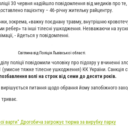
ліції 30 червня надійшло повідомлення від медиків про те,
доставлено пацієнтку – 46-річну жительку райцентру.
інки, зокрема, «важку поєднану травму, внутрішню кровотечу
ми ребер» та інші тілесні ушкодження. Незважаючи на зуси
імації
, - йдеться у повідомленні.
Світлина від Поліція Львівської області.
ділу поліції повідомили чоловіку про підозру у вчиненні зл
1 (умисне тяжке тілесне ушкодження) КК України. Санкція с
позбавлення волі на строк від семи до десяти років.
 вирішується питання щодо обрання йому запобіжного захо
 триває.
ї варти" Дрогобича загрожує тюрма за вирубку парку