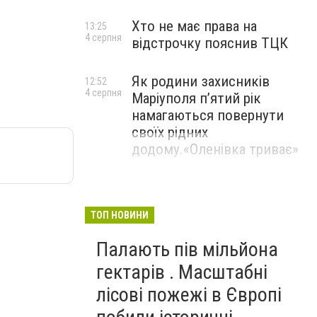
Хто не має права на
13:25
4 серпня
відстрочку пояснив ТЦК
Як родини захисників
12:52
4 серпня
Маріуполя пʼятий рік
намагаються повернути
своїх рідних
додому.«Оленівка триває»
ТОП НОВИНИ
Палають пів мільйона
гектарів . Масштабні
лісові пожежі в Європі