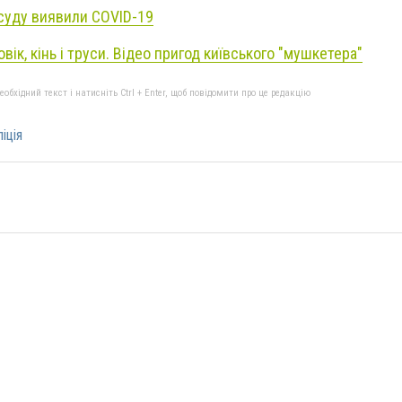
суду виявили COVID-19
вік, кінь і труси. Відео пригод київського "мушкетера"
бхідний текст і натисніть Ctrl + Enter, щоб повідомити про це редакцію
іція