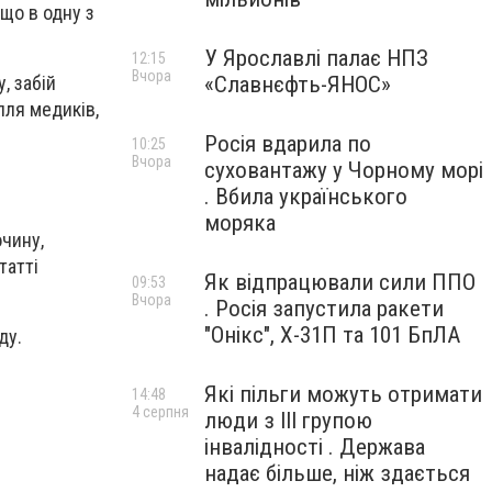
 що в одну з
У Ярославлі палає НПЗ
12:15
Вчора
, забій
«Славнєфть-ЯНОС»
лля медиків,
Росія вдарила по
10:25
Вчора
суховантажу у Чорному морі
. Вбила українського
моряка
очину,
татті
Як відпрацювали сили ППО
09:53
Вчора
. Росія запустила ракети
"Онікс", Х-31П та 101 БпЛА
ду.
Які пільги можуть отримати
14:48
4 серпня
люди з III групою
інвалідності . Держава
надає більше, ніж здається