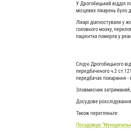
У Дрогобицький відділ по
місцевих лікарень було 
Лікарі діагностували у ж
головного мозку, перело
пацієнтка померла у реан
Слідчі Дрогобицького від
передбаченого ч.2 ст.12
передбачає покарання -
Зловмисник затриманий,
Досудове розслідування
Також перегляньте:
Посадовцю "Муніципально