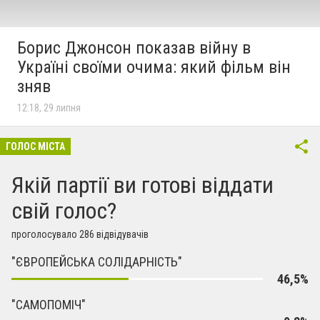
Борис Джонсон показав війну в
Україні своїми очима: який фільм він
зняв
12:18, 29 липня
ГОЛОС МІСТА
Якій партії ви готові віддати
свій голос?
проголосувало 286 відвідувачів
"ЄВРОПЕЙСЬКА СОЛІДАРНІСТЬ"
46,5%
"САМОПОМІЧ"