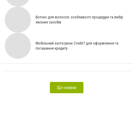
Ботокс для волосся: особливості процедури та вибір
якісних засобів
Мобільний застосунок Credit7 для оформлення та
погашення кредиту
Знищення шкідників: чому важливо довіряти професіоналам [ПАРТНЕРСЬКИЙ МАТЕРІАЛ]
Ще новини