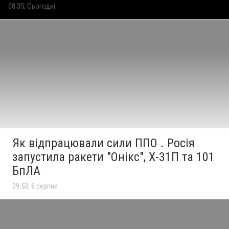
08:35, Сьогодні
Як відпрацювали сили ППО . Росія
запустила ракети "Онікс", Х-31П та 101
БпЛА
09:53, 6 серпня