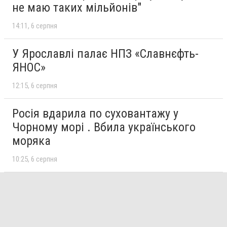
не маю таких мільйонів"
14:11
6 серпня
У Ярославлі палає НПЗ «Славнєфть-
ЯНОС»
12:15
6 серпня
Росія вдарила по суховантажу у
Чорному морі . Вбила українського
моряка
10:25
6 серпня