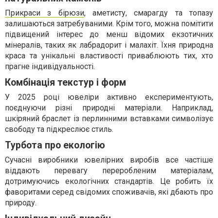
Прикраси з бірюзи
, аметисту, смарагду та топазу
залишаються затребуваними. Крім того, можна помітити
підвищений інтерес до менш відомих екзотичних
мінералів, таких як лабрадорит і малахіт. Їхня природна
краса та унікальні властивості приваблюють тих, хто
прагне індивідуальності.
Комбінація текстур і форм
У 2025 році ювеліри активно експериментують,
поєднуючи різні природні матеріали. Наприклад,
шкіряний браслет із перлинними вставками символізує
свободу та підкреслює стиль.
Турбота про екологію
Сучасні виробники ювелірних виробів все частіше
віддають перевагу переробленим матеріалам,
дотримуючись екологічних стандартів. Це робить їх
фаворитами серед свідомих споживачів, які дбають про
природу.