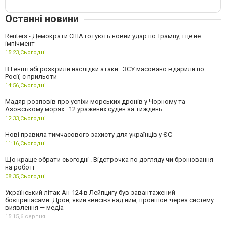
Останні новини
Reuters - Демократи США готують новий удар по Трампу, і це не
імпічмент
15:23,
Сьогодні
В Генштабі розкрили наслідки атаки . ЗСУ масовано вдарили по
Росії, є прильоти
14:56,
Сьогодні
Мадяр розповів про успіхи морських дронів у Чорному та
Азовському морях . 12 уражених суден за тиждень
12:33,
Сьогодні
Нові правила тимчасового захисту для українців у ЄС
11:16,
Сьогодні
Що краще обрати сьогодні . Відстрочка по догляду чи бронювання
на роботі
08:35,
Сьогодні
Український літак Ан-124 в Лейпцигу був завантажений
боєприпасами. Дрон, який «висів» над ним, пройшов через систему
виявлення — медіа
15:15,
6 серпня