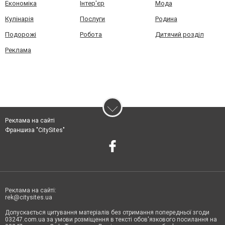
Економіка
Інтер'єр
Мода
Кулінарія
Послуги
Родина
Подорожі
Робота
Дитячий розділ
Реклама
Реклама на сайті
Франшиза "CitySites"
Реклама на сайті:
rek@citysites.ua
Допускається цитування матеріалів без отримання попередньої згоди
03247.com.ua за умови розміщення в тексті обов'язкового посилання на