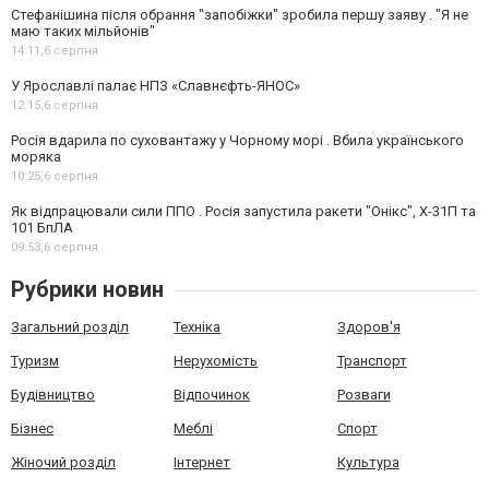
Стефанішина після обрання "запобіжки" зробила першу заяву . "Я не
маю таких мільйонів"
14:11,
6 серпня
У Ярославлі палає НПЗ «Славнєфть-ЯНОС»
12:15,
6 серпня
Росія вдарила по суховантажу у Чорному морі . Вбила українського
моряка
10:25,
6 серпня
Як відпрацювали сили ППО . Росія запустила ракети "Онікс", Х-31П та
101 БпЛА
09:53,
6 серпня
Рубрики новин
Загальний розділ
Техніка
Здоров'я
Туризм
Нерухомість
Транспорт
Будівництво
Відпочинок
Розваги
Бізнес
Меблі
Спорт
Жіночий розділ
Інтернет
Культура