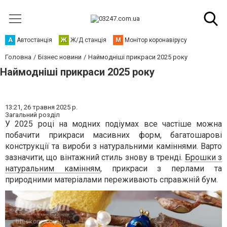
А
Автостанція
Ж
Ж/Д станція
М
Монітор коронавірусу
Головна
Бізнес новини
Наймодніші прикраси 2025 року
Наймодніші прикраси 2025 року
13:21,
26 травня 2025 р.
Загальний розділ
У 2025 році на модних подіумах все частіше можна
побачити прикраси масивних форм, багатошарові
конструкції та вироби з натуральними каміннями. Варто
зазначити, що вінтажний стиль знову в тренді.
Брошки з
натуральним камінням
, прикраси з перлами та
природними матеріалами переживають справжній бум.