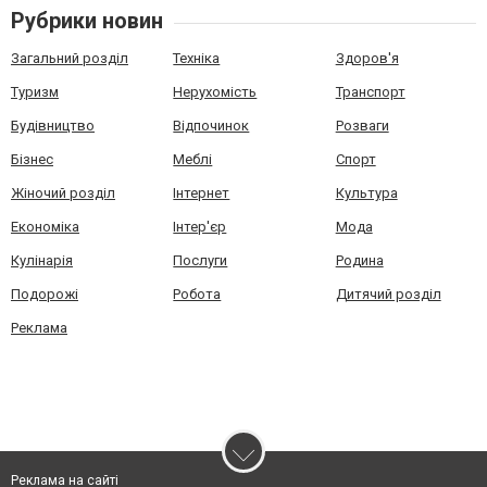
Рубрики новин
Загальний розділ
Техніка
Здоров'я
Туризм
Нерухомість
Транспорт
Будівництво
Відпочинок
Розваги
Бізнес
Меблі
Спорт
Жіночий розділ
Інтернет
Культура
Економіка
Інтер'єр
Мода
Кулінарія
Послуги
Родина
Подорожі
Робота
Дитячий розділ
Реклама
Реклама на сайті