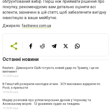
обґрунтований вибір. Перш ніж приймати рішення про
покупку, рекомендуємо вам детально оцінити всі
аспекти, зазначені в цій статті, щоб забезпечити вигідну
інвестицію в ваше майбутнє.
Джерело:
fastnews.com.ua
Останні новини
Reuters - Демократи США готують новий удар по Трампу, і це не
імпічмент
15:23,
Вчора
В Генштабі розкрили наслідки атаки . ЗСУ масовано вдарили по
Росії, є прильоти
14:56,
Вчора
Мадяр розповів про успіхи морських дронів у Чорному та
Азовському морях . 12 уражених суден за тиждень
12:33,
Вчора