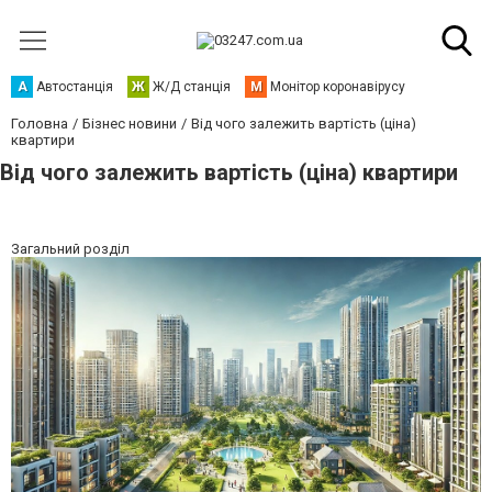
А
Автостанція
Ж
Ж/Д станція
М
Монітор коронавірусу
Головна
Бізнес новини
Від чого залежить вартість (ціна)
квартири
Від чого залежить вартість (ціна) квартири
Загальний розділ