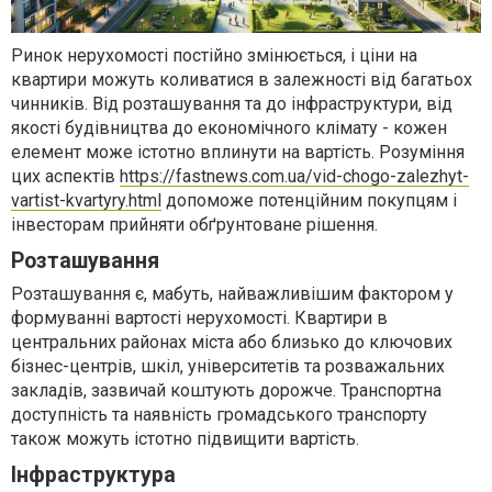
Ринок нерухомості постійно змінюється, і ціни на
квартири можуть коливатися в залежності від багатьох
чинників. Від розташування та до інфраструктури, від
якості будівництва до економічного клімату - кожен
елемент може істотно вплинути на вартість. Розуміння
цих аспектів
https://fastnews.com.ua/vid-chogo-zalezhyt-
vartist-kvartyry.html
допоможе потенційним покупцям і
інвесторам прийняти обґрунтоване рішення.
Розташування
Розташування є, мабуть, найважливішим фактором у
формуванні вартості нерухомості. Квартири в
центральних районах міста або близько до ключових
бізнес-центрів, шкіл, університетів та розважальних
закладів, зазвичай коштують дорожче. Транспортна
доступність та наявність громадського транспорту
також можуть істотно підвищити вартість.
Інфраструктура