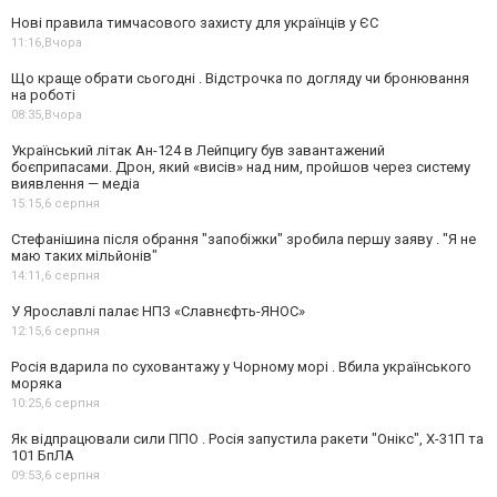
Нові правила тимчасового захисту для українців у ЄС
11:16,
Вчора
Що краще обрати сьогодні . Відстрочка по догляду чи бронювання
на роботі
08:35,
Вчора
Український літак Ан-124 в Лейпцигу був завантажений
боєприпасами. Дрон, який «висів» над ним, пройшов через систему
виявлення — медіа
15:15,
6 серпня
Стефанішина після обрання "запобіжки" зробила першу заяву . "Я не
маю таких мільйонів"
14:11,
6 серпня
У Ярославлі палає НПЗ «Славнєфть-ЯНОС»
12:15,
6 серпня
Росія вдарила по суховантажу у Чорному морі . Вбила українського
моряка
10:25,
6 серпня
Як відпрацювали сили ППО . Росія запустила ракети "Онікс", Х-31П та
101 БпЛА
09:53,
6 серпня