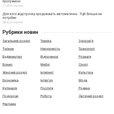
програмою
11:29,
4 серпня
Для кого відстрочку продовжать автоматично . ТЦК більше не
потрібен
08:42,
4 серпня
Рубрики новин
Загальний розділ
Техніка
Здоров'я
Туризм
Нерухомість
Транспорт
Будівництво
Відпочинок
Розваги
Бізнес
Меблі
Спорт
Жіночий розділ
Інтернет
Культура
Економіка
Інтер'єр
Мода
Кулінарія
Послуги
Родина
Подорожі
Робота
Дитячий розділ
Реклама