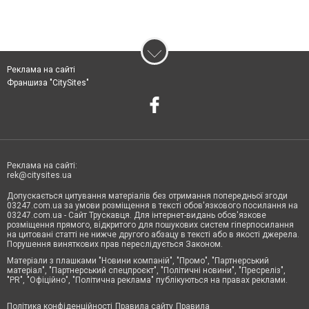
Реклама на сайті
Франшиза "CitySites"
Реклама на сайті:
rek@citysites.ua
Допускається цитування матеріалів без отримання попередньої згоди
03247.com.ua за умови розміщення в тексті обов'язкового посилання на
03247.com.ua - Сайт Трускавця. Для інтернет-видань обов'язкове
розміщення прямого, відкритого для пошукових систем гіперпосилання
на цитовані статті не нижче другого абзацу в тексті або в якості джерела.
Порушення виняткових прав переслідується Законом.
Матеріали з плашками "Новини компаній", "Промо", "Партнерський
матеріал", "Партнерський спецпроєкт", "Політичні новини", "Пресреліз",
"PR", "Офіційно", "Політична реклама" публікуються на правах реклами.
Політика конфіденційності
Правила сайту
Правила