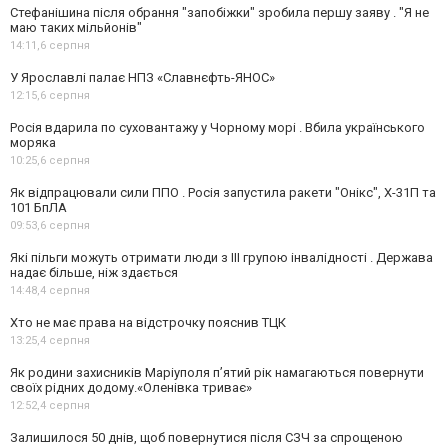
Стефанішина після обрання "запобіжки" зробила першу заяву . "Я не
маю таких мільйонів"
14:11,
6 серпня
У Ярославлі палає НПЗ «Славнєфть-ЯНОС»
12:15,
6 серпня
Росія вдарила по суховантажу у Чорному морі . Вбила українського
моряка
10:25,
6 серпня
Як відпрацювали сили ППО . Росія запустила ракети "Онікс", Х-31П та
101 БпЛА
09:53,
6 серпня
Які пільги можуть отримати люди з III групою інвалідності . Держава
надає більше, ніж здається
14:48,
4 серпня
Хто не має права на відстрочку пояснив ТЦК
13:25,
4 серпня
Як родини захисників Маріуполя пʼятий рік намагаються повернути
своїх рідних додому.«Оленівка триває»
12:52,
4 серпня
Залишилося 50 днів, щоб повернутися після СЗЧ за спрощеною