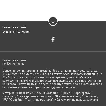
Реклама на сайті
Франшиза "CitySites"
Реклама на сайті:
rek@citysites.ua
Допускається цитування матеріалів без отримання попередньої згоди
03247.com.ua за умови розміщення в тексті обов'язкового посилання на
03247.com.ua - Сайт Трускавця. Для інтернет-видань обов'язкове
розміщення прямого, відкритого для пошукових систем гіперпосилання
на цитовані статті не нижче другого абзацу в тексті або в якості джерела.
Порушення виняткових прав переслідується Законом.
Матеріали з плашками "Новини компаній", "Промо", "Партнерський
матеріал", "Партнерський спецпроєкт", "Політичні новини", "Пресреліз",
"PR", "Офіційно", "Політична реклама" публікуються на правах реклами.