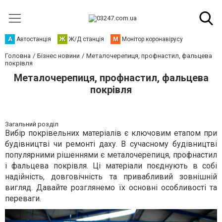
А
Автостанція
Ж
Ж/Д станція
М
Монітор коронавірусу
Головна
Бізнес новини
Металочерепиця, профнастил, фальцева
покрівля
Металочерепиця, профнастил, фальцева
покрівля
Загальний розділ
Вибір покрівельних матеріалів є ключовим етапом при
будівництві чи ремонті даху. В сучасному будівництві
популярними рішеннями є металочерепиця, профнастил
і фальцева покрівля. Ці матеріали поєднують в собі
надійність, довговічність та привабливий зовнішній
вигляд. Давайте розглянемо їх основні особливості та
переваги.