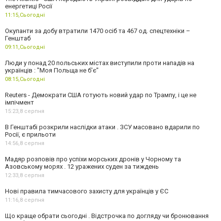
енергетиці Росії
11:15,
Сьогодні
Окупанти за добу втратили 1470 осіб та 467 од. спецтехніки –
Генштаб
09:11,
Сьогодні
Люди у понад 20 польських містах виступили проти нападів на
українців : "Моя Польща не б'є"
08:15,
Сьогодні
Reuters - Демократи США готують новий удар по Трампу, і це не
імпічмент
15:23,
8 серпня
В Генштабі розкрили наслідки атаки . ЗСУ масовано вдарили по
Росії, є прильоти
14:56,
8 серпня
Мадяр розповів про успіхи морських дронів у Чорному та
Азовському морях . 12 уражених суден за тиждень
12:33,
8 серпня
Нові правила тимчасового захисту для українців у ЄС
11:16,
8 серпня
Що краще обрати сьогодні . Відстрочка по догляду чи бронювання