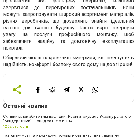
профнастил або фальцеву покрівлю, важливо
звертатися до перевірених постачальників. Вони
можуть запропонувати широкий асортимент матеріалів
різних виробників, що дозволить знайти ідеальний
варіант для вашого будинку. Також варто звернути
увагу на послуги професійного монтажу, щоб
забезпечити надійну та довговічну експлуатацію
покрівлі.
Обираючи якісні покрівельні матеріали, ви інвестуєте в
надійність, комфорт і безпеку свого дому на довгі роки!
Останні новини
Скільки цілей збито і які наслідки . Росія атакувала Україну ракетою,
"Бандеролями" і понад сотнею БПЛА
12:32,
Сьогодні
The Atlantic - США передають Україні розвіддані для ударів по