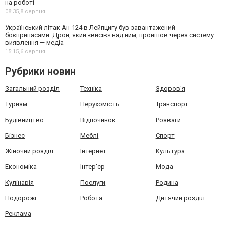
на роботі
08:35,
8 серпня
Український літак Ан-124 в Лейпцигу був завантажений
боєприпасами. Дрон, який «висів» над ним, пройшов через систему
виявлення — медіа
15:15,
6 серпня
Рубрики новин
Загальний розділ
Техніка
Здоров'я
Туризм
Нерухомість
Транспорт
Будівництво
Відпочинок
Розваги
Бізнес
Меблі
Спорт
Жіночий розділ
Інтернет
Культура
Економіка
Інтер'єр
Мода
Кулінарія
Послуги
Родина
Подорожі
Робота
Дитячий розділ
Реклама