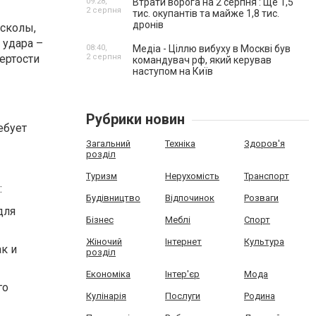
09:28,
Втрати ворога на 2 серпня : Ще 1,5
2 серпня
тис. окупантів та майже 1,8 тис.
дронів
 сколы,
 удара –
08:40,
Медіа - Ціллю вибуху в Москві був
ертости
2 серпня
командувач рф, який керував
наступом на Київ
Рубрики новин
ебует
Загальний
Техніка
Здоров'я
розділ
Туризм
Нерухомість
Транспорт
:
Будівництво
Відпочинок
Розваги
для
Бізнес
Меблі
Спорт
Жіночий
Інтернет
Культура
к и
розділ
Економіка
Інтер'єр
Мода
го
Кулінарія
Послуги
Родина