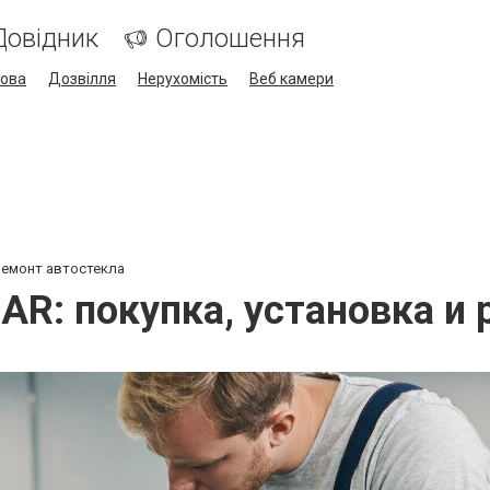
Довідник
Оголошення
кова
Дозвілля
Нерухомість
Веб камери
ремонт автостекла
R: покупка, установка и 