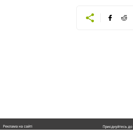
Реклама на сайті
Приєднуйтесь до 
Франшиза "CitySites"