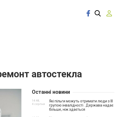
ремонт автостекла
Останні новини
14:48,
Які пільги можуть отримати люди з III
4 серпня
групою інвалідності . Держава надає
більше, ніж здається