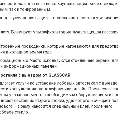
не есть люк, для него используется специальное стекло, 
ным, так и тонированным.
о для улучшения защиты от солнечного света и увеличени
олету
.
Блокирует ультрафиолетовые лучи, защищая пассаж
строенные проводники, которые нагреваются для предотв
ия в холодное время года.
формационные
.
Часто используются стеклянные экраны дл
 и информационных панелей.
тостекла с выездом от GLASSCAR
лагает услуги по установке лобовых автостекол с выездо
сти консультацию по телефону или онлайн. После согласо
ет на указанное место с необходимым оборудованием и н
ивает состояние старого стекла, удаляет его и очищает по
вого. На раму наносится специальный клей, после чего
обовое стекло.