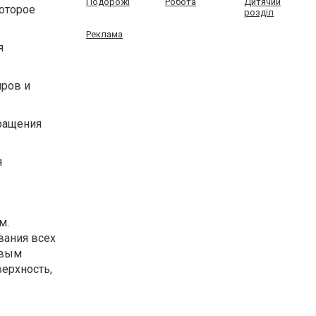
Подорожі
Робота
Дитячий
которое
розділ
Реклама
я
иров и
ращения
я
м.
вания всех
овым
верхность,