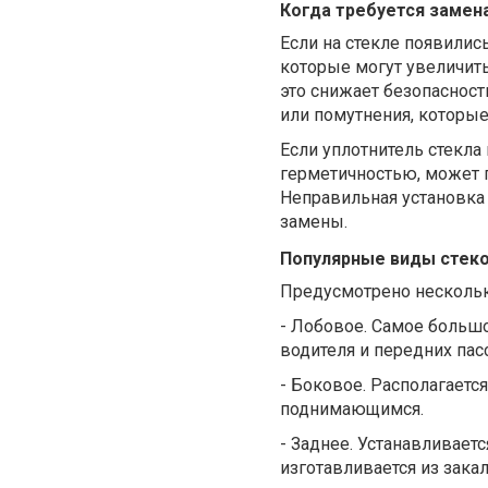
Когда требуется замен
Если на стекле появилис
которые могут увеличить
это снижает безопасност
или помутнения, которы
Если уплотнитель стекла
герметичностью, может 
Неправильная установка
замены.
Популярные виды стеко
Предусмотрено
нескольк
-
Лобовое
.
С
амое большо
водителя и передних пас
-
Боков
ое.
Р
асполагаетс
поднимающимся.
-
Заднее
.
Устанавливается
изготавливается из закал