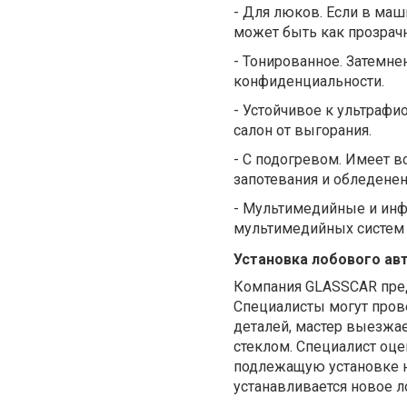
-
Д
ля люков
.
Если в маши
может быть как прозрач
-
Тонированное
.
Затемнен
конфиденциальности.
-
Устойчивое к ультрафи
салон от выгорания.
-
С
подогревом
.
Имеет в
запотевания и обледенен
-
Мультимедийные и ин
мультимедийных систем
Установка лобового ав
Компания GLASSCAR пред
Специалисты могут прове
деталей, мастер выезжа
стеклом. Специалист оцен
подлежащую установке но
устанавливается новое л