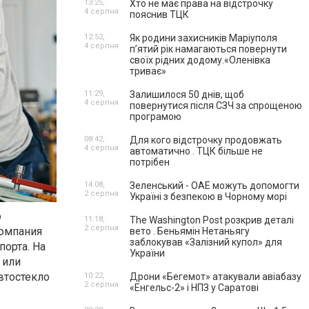
13:25,
Хто не має права на відстрочку
4 серпня
пояснив ТЦК
12:52,
Як родини захисників Маріуполя
4 серпня
пʼятий рік намагаються повернути
своїх рідних додому.«Оленівка
триває»
11:29,
Залишилося 50 днів, щоб
4 серпня
повернутися після СЗЧ за спрощеною
програмою
08:42,
Для кого відстрочку продовжать
4 серпня
автоматично . ТЦК більше не
потрібен
14:08,
Зеленський - ОАЕ можуть допомогти
2 серпня
Україні з безпекою в Чорному морі
о
11:18,
The Washington Post розкрив деталі
2 серпня
Компания
вето . Беньямін Нетаньягу
заблокував «Залізний купол» для
орта. На
України
 или
втостекло
10:22,
Дрони «Бегемот» атакували авіабазу
2 серпня
«Енгельс-2» і НПЗ у Саратові