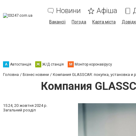
Новини
Афіша
Вакансії
Погода
Карта міста
Довід
А
Автостанція
Ж
Ж/Д станція
М
Монітор коронавірусу
Головна
Бізнес новини
Компания GLASSCAR: покупка, установка и 
Компания GLASSCA
15:24,
20 жовтня 2024 р.
Загальний розділ