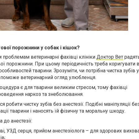
ової порожнини у собак і кішок?
м проблемам ветеринарні фахівці клініки
Доктор Вет
радят
ої порожнини. При цьому періодичність треба коригувати 
особливостей тварини. Зрозуміти, чи потрібна чистка зубів
опоможе ветеринарний огляд улюбленця.
оцедура є для тварини великим стресом, тому фахівці
роведення наркоз та знеболювання.
я робити чистку зубів без анестезії. Подібні маніпуляції бе
ції тварини і наносять їй фізичну та моральну шкоду.
 до анестезії:
ові, УЗД серця, прийом анестезіолога – для здорових вихов
ів;