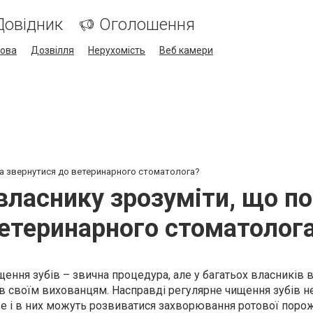
Довідник
Оголошення
кова
Дозвілля
Нерухомість
Веб камери
ора звернутися до ветеринарного стоматолога?
 власнику зрозуміти, що п
етеринарного стоматолог
ння зубів – звична процедура, але у багатьох власників
ів своїм вихованцям. Насправді регулярне чищення зубів не
е і в них можуть розвиватися захворювання ротової поро