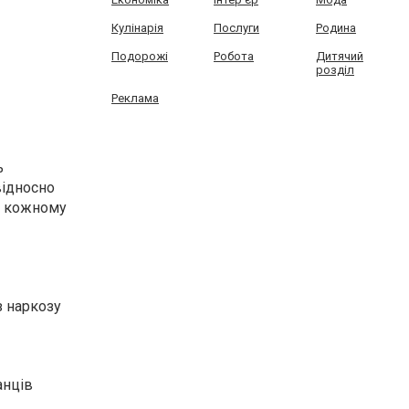
Кулінарія
Послуги
Родина
Подорожі
Робота
Дитячий
розділ
Реклама
ь
відносно
 у кожному
з наркозу
анців