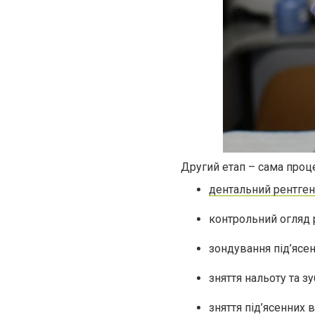
Другий етап – сама проц
дентальний рентген
контрольний огляд 
зондування під’ясе
зняття нальоту та з
зняття під’ясенних 