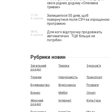
своїх рідних додому.«Оленівка
триває»
11:29,
Залишилося 50 днів, щоб
4 серпня
повернутися після СЗЧ за спрощеною
програмою
08:42,
Для кого відстрочку продовжать
4 серпня
автоматично . ТЦК більше не
потрібен
Рубрики новин
Загальний
Техніка
Здоров'я
розділ
Туризм
Нерухомість
Транспорт
Будівництво
Відпочинок
Розваги
Бізнес
Меблі
Спорт
Жіночий
Інтернет
Культура
розділ
Економіка
Інтер'єр
Мода