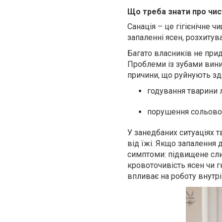
Що треба знати про чис
Санація – це гігієнічне ч
запаленні ясен, розхитува
Багато власників не при
Проблеми із зубами виник
причини, що руйнують здо
годування тварини
порушення сольовог
У занедбаних ситуаціях т
від їжі. Якщо запалення 
симптоми: підвищене сли
кровоточивість ясен чи г
впливає на роботу внутрі