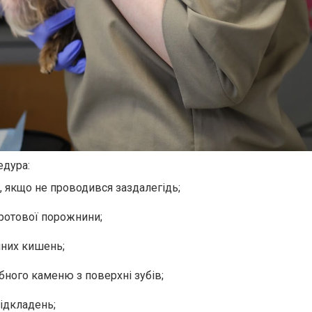
едура:
, якщо не проводився заздалегідь;
ротової порожнини;
нних кишень;
убного каменю з поверхні зубів;
відкладень;