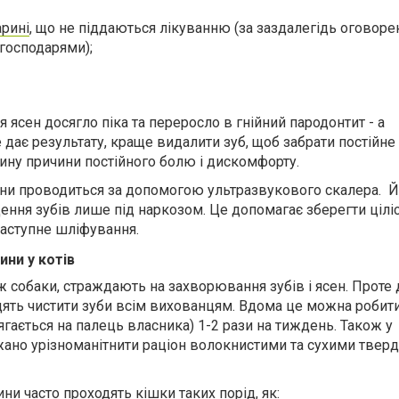
арині
, що не піддаються лікуванню (за заздалегідь оговор
 господарями);
ясен досягло піка та переросло в гнійний пародонтит - а
 дає результату, краще видалити зуб, щоб забрати постійн
рину причини постійного болю і дискомфорту.
ни проводиться за допомогою ультразвукового скалера. 
ння зубів лише під наркозом. Це допомагає зберегти ціліс
наступне шліфування.
ини у котів
ж собаки, страждають на захворювання зубів і ясен. Проте 
дять чистити зуби всім вихованцям. Вдома це можна робит
гається на палець власника) 1-2 рази на тиждень. Також у
жано урізноманітнити раціон волокнистими та сухими твер
и часто проходять кішки таких порід, як: