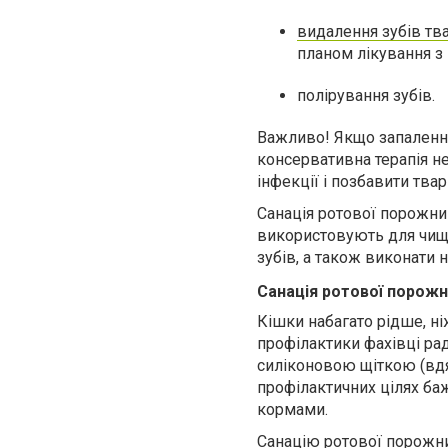
видалення зубів тв
планом лікування з
полірування зубів.
Важливо! Якщо запалення 
консервативна терапія не
інфекції і позбавити тва
Санація ротової порожни
використовують для чище
зубів, а також виконати 
Санація ротової порожн
Кішки набагато рідше, ні
профілактики фахівці ра
силіконовою щіткою (вдя
профілактичних цілях ба
кормами.
Санацію ротової порожнин