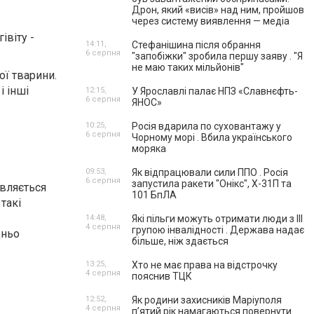
Дрон, який «висів» над ним, пройшов
через систему виявлення — медіа
івіту -
14:11,
Стефанішина після обрання
6 серпня
"запобіжки" зробила першу заяву . "Я
не маю таких мільйонів"
ої тварини.
і інші
12:15,
У Ярославлі палає НПЗ «Славнєфть-
6 серпня
ЯНОС»
10:25,
Росія вдарила по суховантажу у
6 серпня
Чорному морі . Вбила українського
моряка
09:53,
Як відпрацювали сили ППО . Росія
6 серпня
запустила ракети "Онікс", Х-31П та
овляється
101 БпЛА
такі
14:48,
Які пільги можуть отримати люди з III
4 серпня
групою інвалідності . Держава надає
дньо
більше, ніж здається
13:25,
Хто не має права на відстрочку
4 серпня
пояснив ТЦК
12:52,
Як родини захисників Маріуполя
4 серпня
пʼятий рік намагаються повернути