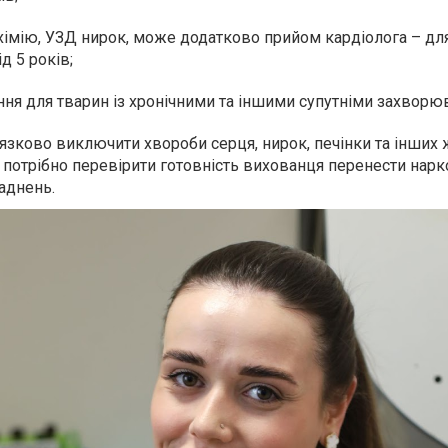
іохімію, УЗД нирок, може додатково прийом кардіолога – д
д 5 років;
ня для тварин із хронічними та іншими супутніми захворю
язково виключити хвороби серця, нирок, печінки та інших 
 потрібно перевірити готовність вихованця перенести нарк
аднень.