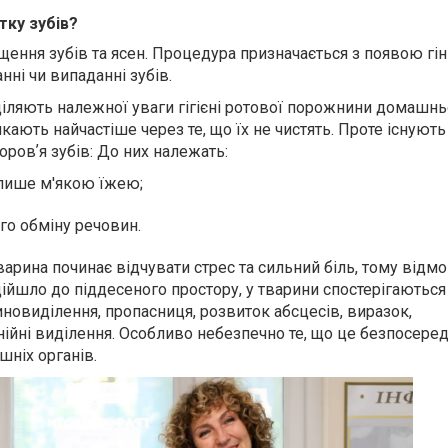
тку зубів?
ищення зубів та ясен. Процедура призначається з появою гінг
нні чи випаданні зубів.
діляють належної уваги гігієні ротової порожнини домашнь
ають найчастіше через те, що їх не чистять. Проте існують 
ровʼя зубів: До них належать:
 лише м'якою їжею;
о обміну речовин.
варина починає відчувати стрес та сильний біль, тому відм
дійшло до піддесеного простору, у тварини спостерігаються 
новиділення, пропасниця, розвиток абсцесів, виразок,
нійні виділення. Особливо небезпечно те, що це безпосере
шніх органів.