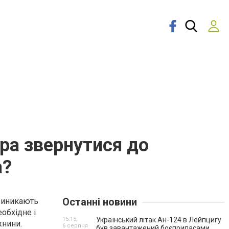
ора звернутися до
а?
Останні новини
 виникають
обхідне і
15:15,
Український літак Ан-124 в Лейпцигу
жнини.
6 серпня
був завантажений боєприпасами.