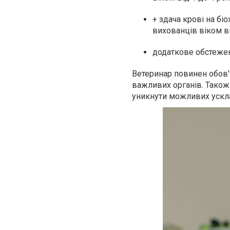
+ здача крові на б
вихованців віком ві
додаткове обстежен
Ветеринар повинен обов'
важливих органів. Також
уникнути можливих ускл