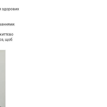
ля здорових
ваннями.
життєво
оз, щоб