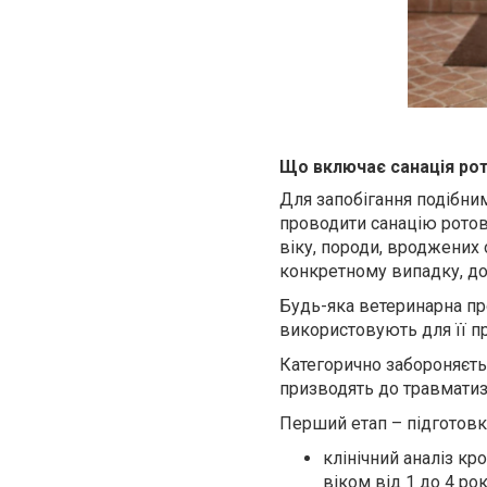
Що включає санація рот
Для запобігання подібни
проводити санацію ротов
віку, породи, вроджених 
конкретному випадку, д
Будь-яка ветеринарна пр
використовують для її п
Категорично забороняєтьс
призводять до травматиза
Перший етап – підготовка
клінічний аналіз кр
віком від 1 до 4 рок