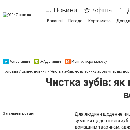
Новини
Афіша
Вакансії
Погода
Карта міста
Довід
А
Автостанція
Ж
Ж/Д станція
М
Монітор коронавірусу
Головна
Бізнес новини
Чистка зубів: як власнику зрозуміти, що п
Чистка зубів: як
в
Загальний розділ
Для людини щоденне чище
сумніви щодо гігієни зуб
домашнім тваринам, адж