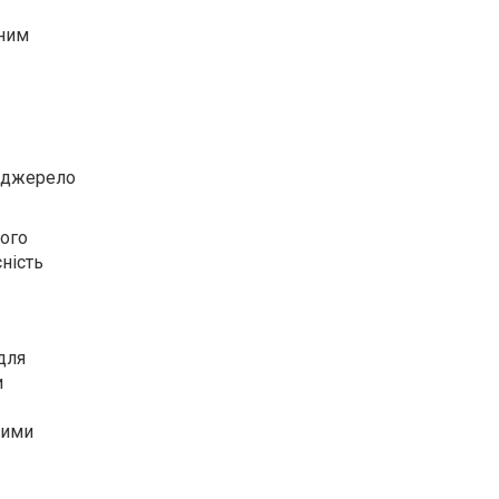
еним
е джерело
Його
ність
для
и
дими