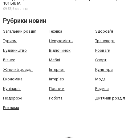
101 БпЛА
09:53,
6 серпня
Рубрики новин
Загальний розділ
Техніка
Здоров'я
Туризм
Нерухомість
Транспорт
Будівництво
Відпочинок
Розваги
Бізнес
Меблі
Спорт
Жіночий розділ
Інтернет
Культура
Економіка
Інтер'єр
Мода
Кулінарія
Послуги
Родина
Подорожі
Робота
Дитячий розділ
Реклама