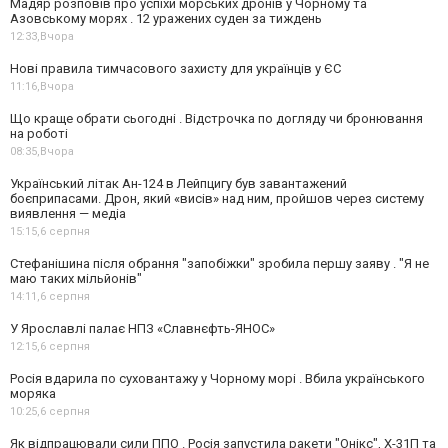
Мадяр розповів про успіхи морських дронів у Чорному та
Азовському морях . 12 уражених суден за тиждень
12:33,
Вчора
Нові правила тимчасового захисту для українців у ЄС
11:16,
Вчора
Що краще обрати сьогодні . Відстрочка по догляду чи бронювання
на роботі
08:35,
Вчора
Український літак Ан-124 в Лейпцигу був завантажений
боєприпасами. Дрон, який «висів» над ним, пройшов через систему
виявлення — медіа
15:15,
6 серпня
Стефанішина після обрання "запобіжки" зробила першу заяву . "Я не
маю таких мільйонів"
14:11,
6 серпня
У Ярославлі палає НПЗ «Славнєфть-ЯНОС»
12:15,
6 серпня
Росія вдарила по суховантажу у Чорному морі . Вбила українського
моряка
10:25,
6 серпня
Як відпрацювали сили ППО . Росія запустила ракети "Онікс", Х-31П та