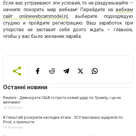
Если вас устраивают эти условия, то не раздумывайте –
начните покорять мир вебкам! Перейдите на
вебкам
сайт onlinewebcammodel.nl
, выберите подходящую
студию и пройдите регистрацию. Ваш заработок при
упорстве не заставит себя долго ждать – главное,
чтобы у вас было желание зараба
Останні новини
Reuters - Демократи США готують новий удар по Трампу, і це не
імпічмент
15:23,
Вчора
В Генштабі розкрили наслідки атаки . ЗСУ масовано вдарили по
Росії, є прильоти
14:56,
Вчора