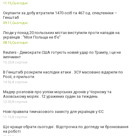
11:15,
Сьогодні
Окупанти за добу втратили 1470 осіб та 467 од. спецтехніки –
Генштаб
09:11,
Сьогодні
Люди у понад 20 польських містах виступили проти нападів на
українців : "Моя Польща не б'є"
08:15,
Сьогодні
Reuters - Демократи США готують новий удар по Трампу, і це не
імпічмент
15:23,
8 серпня
В Генштабі розкрили наслідки атаки . ЗСУ масовано вдарили по
Росії, є прильоти
14:56,
8 серпня
Мадяр розповів про успіхи морських дронів у Чорному та
Азовському морях . 12 уражених суден за тиждень
12:33,
8 серпня
Нові правила тимчасового захисту для українців у ЄС
11:16,
8 серпня
Що краще обрати сьогодні . Відстрочка по догляду чи бронювання
на роботі