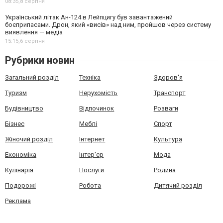
08:35,
8 серпня
Український літак Ан-124 в Лейпцигу був завантажений
боєприпасами. Дрон, який «висів» над ним, пройшов через систему
виявлення — медіа
15:15,
6 серпня
Рубрики новин
Загальний розділ
Техніка
Здоров'я
Туризм
Нерухомість
Транспорт
Будівництво
Відпочинок
Розваги
Бізнес
Меблі
Спорт
Жіночий розділ
Інтернет
Культура
Економіка
Інтер'єр
Мода
Кулінарія
Послуги
Родина
Подорожі
Робота
Дитячий розділ
Реклама