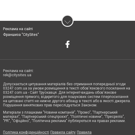
Реклама на сайті
Франшиза "CitySites"
Реклама на сайті:
rek@citysites.ua
Допускається цитування матеріалів без отримання попередньої згоди
03247.com.ua за умови розміщення в тексті обов'язкового посилання на
03247.com.ua - Сайт Трускавця. Для інтернет-видань обов'язкове
розміщення прямого, відкритого для пошукових систем гіперпосилання
на цитовані статті не нижче другого абзацу в тексті або в якості джерела.
Порушення виняткових прав переслідується Законом.
Матеріали з плашками "Новини компаній", "Промо", "Партнерський
матеріал", "Партнерський спецпроєкт", "Політичні новини", "Пресреліз",
"PR", "Офіційно", "Політична реклама" публікуються на правах реклами.
Політика конфіденційності
Правила сайту
Правила