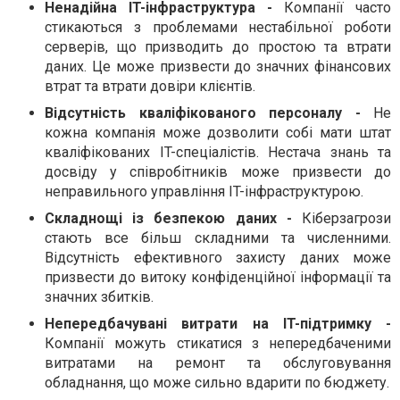
Ненадійна IT-інфраструктура -
Компанії часто
стикаються з проблемами нестабільної роботи
серверів, що призводить до простою та втрати
даних. Це може призвести до значних фінансових
втрат та втрати довіри клієнтів.
Відсутність кваліфікованого персоналу -
Не
кожна компанія може дозволити собі мати штат
кваліфікованих IT-спеціалістів. Нестача знань та
досвіду у співробітників може призвести до
неправильного управління IT-інфраструктурою.
Складнощі із безпекою даних -
Кіберзагрози
стають все більш складними та численними.
Відсутність ефективного захисту даних може
призвести до витоку конфіденційної інформації та
значних збитків.
Непередбачувані витрати на IT-підтримку -
Компанії можуть стикатися з непередбаченими
витратами на ремонт та обслуговування
обладнання, що може сильно вдарити по бюджету.