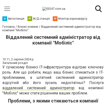
А
Автостанція
Ж
Ж/Д станція
М
Монітор коронавірусу
Головна
Бізнес новини
Віддалений системний адміністратор від
компанії "Мобіліс"
Віддалений системний адміністратор від
компанії "Мобіліс"
13:11,
2 серпня 2024 р.
Загальний розділ
У сучасному бізнесі IT-інфраструктура відіграє ключову
роль. Але що робити, якщо ваш бізнес стикається з IT-
проблемами, а штатний системний адміністратор
відсутній або його зусиль недостатньо? Послуга
віддалений системний адміністратор
від компанії
"Мобіліс" може стати рішенням ваших проблем.
Проблеми, з якими стикаються компанії