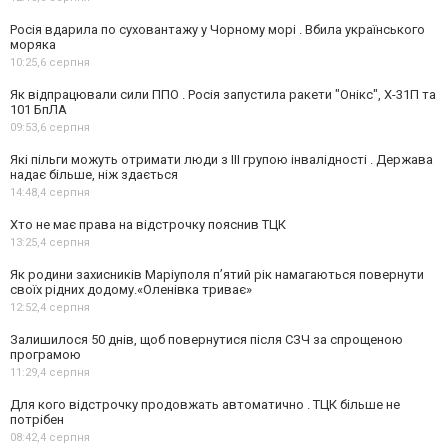
Росія вдарила по суховантажу у Чорному морі . Вбила українського
моряка
10:25,
6 серпня
Як відпрацювали сили ППО . Росія запустила ракети "Онікс", Х-31П та
101 БпЛА
09:53,
6 серпня
Які пільги можуть отримати люди з III групою інвалідності . Держава
надає більше, ніж здається
14:48,
4 серпня
Хто не має права на відстрочку пояснив ТЦК
13:25,
4 серпня
Як родини захисників Маріуполя пʼятий рік намагаються повернути
своїх рідних додому.«Оленівка триває»
12:52,
4 серпня
Залишилося 50 днів, щоб повернутися після СЗЧ за спрощеною
програмою
11:29,
4 серпня
Для кого відстрочку продовжать автоматично . ТЦК більше не
потрібен
08:42,
4 серпня