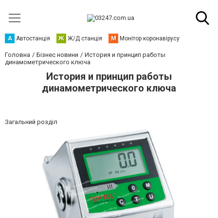
А
Автостанція
Ж
Ж/Д станція
М
Монітор коронавірусу
Головна
Бізнес новини
История и принцип работы
динамометрического ключа
История и принцип работы
динамометрического ключа
Загальний розділ