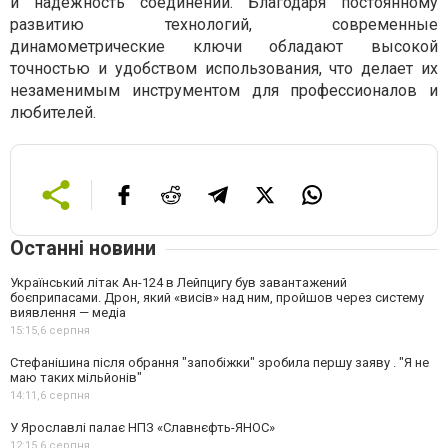
и надежность соединений. Благодаря постоянному
развитию технологий, современные
динамометрические ключи обладают высокой
точностью и удобством использования, что делает их
незаменимым инструментом для профессионалов и
любителей.
Останні новини
Український літак Ан-124 в Лейпцигу був завантажений
боєприпасами. Дрон, який «висів» над ним, пройшов через систему
виявлення — медіа
15:15,
6 серпня
Стефанішина після обрання "запобіжки" зробила першу заяву . "Я не
маю таких мільйонів"
14:11,
6 серпня
У Ярославлі палає НПЗ «Славнєфть-ЯНОС»
12:15,
6 серпня