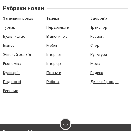
Рубрики новин
Загальний розділ
Техніка
Здоров'я
Туризм
Нерухомість
Транспорт
Будівництво
Відпочинок
Розваги
Бізнес
Меблі
Спорт
Жіночий розділ
Інтернет
Культура
Економіка
Інтер'єр
Мода
Кулінарія
Послуги
Родина
Подорожі
Робота
Дитячий розділ
Реклама