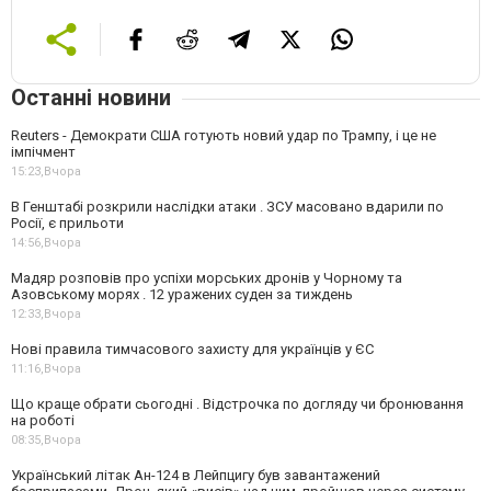
Останні новини
Reuters - Демократи США готують новий удар по Трампу, і це не
імпічмент
15:23,
Вчора
В Генштабі розкрили наслідки атаки . ЗСУ масовано вдарили по
Росії, є прильоти
14:56,
Вчора
Мадяр розповів про успіхи морських дронів у Чорному та
Азовському морях . 12 уражених суден за тиждень
12:33,
Вчора
Нові правила тимчасового захисту для українців у ЄС
11:16,
Вчора
Що краще обрати сьогодні . Відстрочка по догляду чи бронювання
на роботі
08:35,
Вчора
Український літак Ан-124 в Лейпцигу був завантажений