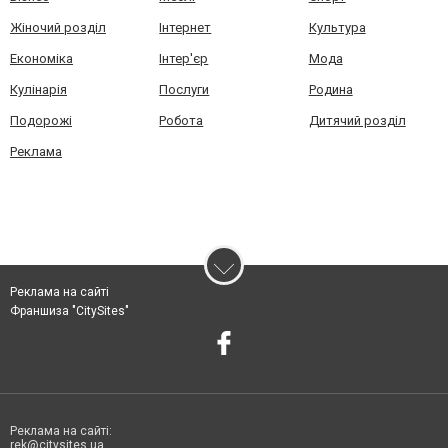
Жіночий розділ
Інтернет
Культура
Економіка
Інтер'єр
Мода
Кулінарія
Послуги
Родина
Подорожі
Робота
Дитячий розділ
Реклама
Реклама на сайті
Франшиза "CitySites"
Реклама на сайті:
rek@citysites.ua