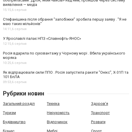
боєприпасами. Дрон, який «висів» над ним, пройшов через систему
виявлення — медіа
15:15,
6 серпня
Стефанішина після обрання "запобіжки" зробила першу заяву . "Я не
маю таких мільйонів"
14:11,
6 серпня
У Ярославлі палає НПЗ «Славнєфть-ЯНОС»
12:15,
6 серпня
Росія вдарила по суховантажу у Чорному морі . Вбила українського
моряка
10:25,
6 серпня
Як відпрацювали сили ППО . Росія запустила ракети "Онікс", Х-31П та
101 БпЛА
09:53,
6 серпня
Рубрики новин
Загальний розділ
Техніка
Здоров'я
Туризм
Нерухомість
Транспорт
Будівництво
Відпочинок
Розваги
Бізнес
Меблі
Спорт