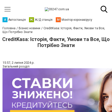
А
Автостанція
Ж
Ж/Д станція
М
Монітор коронавірусу
Головна
Бізнес новини
CreditKasa: Історія, Факти, Умови та Все,
Що Потрібно Знати
CreditKasa: Історія, Факти, Умови та Все, Що
Потрібно Знати
15:57,
2 липня 2024 р.
Загальний розділ