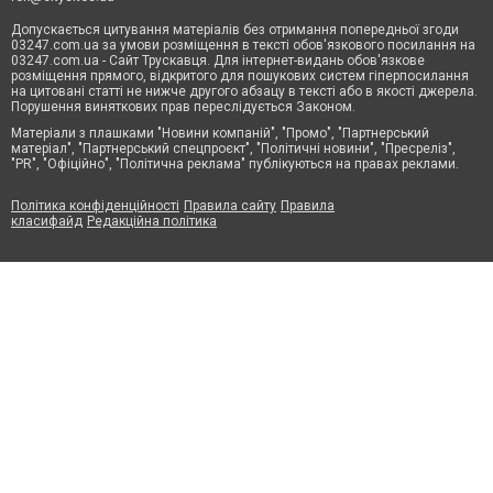
Допускається цитування матеріалів без отримання попередньої згоди
03247.com.ua за умови розміщення в тексті обов'язкового посилання на
03247.com.ua - Сайт Трускавця. Для інтернет-видань обов'язкове
розміщення прямого, відкритого для пошукових систем гіперпосилання
на цитовані статті не нижче другого абзацу в тексті або в якості джерела.
Порушення виняткових прав переслідується Законом.
Матеріали з плашками "Новини компаній", "Промо", "Партнерський
матеріал", "Партнерський спецпроєкт", "Політичні новини", "Пресреліз",
"PR", "Офіційно", "Політична реклама" публікуються на правах реклами.
Політика конфіденційності
Правила сайту
Правила
класифайд
Редакційна політика