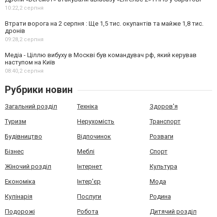
10:22,
2 серпня
Втрати ворога на 2 серпня : Ще 1,5 тис. окупантів та майже 1,8 тис.
дронів
09:28,
2 серпня
Медіа - Ціллю вибуху в Москві був командувач рф, який керував
наступом на Київ
08:40,
2 серпня
Рубрики новин
Загальний розділ
Техніка
Здоров'я
Туризм
Нерухомість
Транспорт
Будівництво
Відпочинок
Розваги
Бізнес
Меблі
Спорт
Жіночий розділ
Інтернет
Культура
Економіка
Інтер'єр
Мода
Кулінарія
Послуги
Родина
Подорожі
Робота
Дитячий розділ