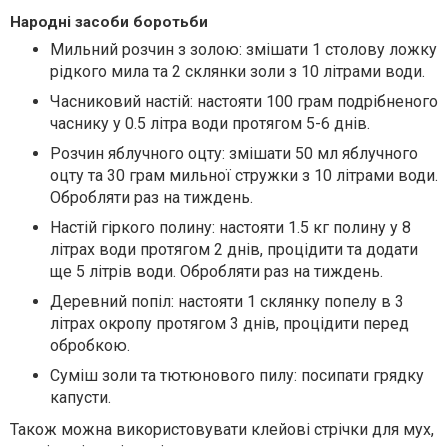
Народні засоби боротьби
Мильний розчин з золою: змішати 1 столову ложку
рідкого мила та 2 склянки золи з 10 літрами води.
Часниковий настій: настояти 100 грам подрібненого
часнику у 0.5 літра води протягом 5-6 днів.
Розчин яблучного оцту: змішати 50 мл яблучного
оцту та 30 грам мильної стружки з 10 літрами води.
Обробляти раз на тиждень.
Настій гіркого полину: настояти 1.5 кг полину у 8
літрах води протягом 2 днів, процідити та додати
ще 5 літрів води. Обробляти раз на тиждень.
Деревний попіл: настояти 1 склянку попелу в 3
літрах окропу протягом 3 днів, процідити перед
обробкою.
Суміш золи та тютюнового пилу: посипати грядку
капусти.
Також можна використовувати клейові стрічки для мух,