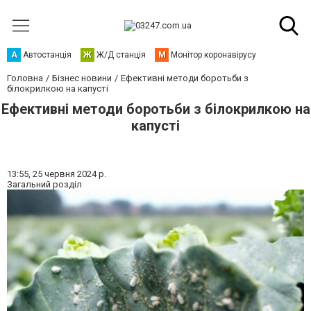
А
Автостанція
Ж
Ж/Д станція
М
Монітор коронавірусу
Головна
Бізнес новини
Ефективні методи боротьби з
білокрилкою на капусті
Ефективні методи боротьби з білокрилкою на
капусті
13:55,
25 червня 2024 р.
Загальний розділ