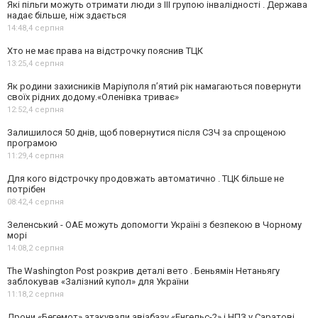
Які пільги можуть отримати люди з III групою інвалідності . Держава
надає більше, ніж здається
14:48,
4 серпня
Хто не має права на відстрочку пояснив ТЦК
13:25,
4 серпня
Як родини захисників Маріуполя пʼятий рік намагаються повернути
своїх рідних додому.«Оленівка триває»
12:52,
4 серпня
Залишилося 50 днів, щоб повернутися після СЗЧ за спрощеною
програмою
11:29,
4 серпня
Для кого відстрочку продовжать автоматично . ТЦК більше не
потрібен
08:42,
4 серпня
Зеленський - ОАЕ можуть допомогти Україні з безпекою в Чорному
морі
14:08,
2 серпня
The Washington Post розкрив деталі вето . Беньямін Нетаньягу
заблокував «Залізний купол» для України
11:18,
2 серпня
Дрони «Бегемот» атакували авіабазу «Енгельс-2» і НПЗ у Саратові