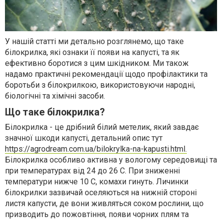
У нашій статті ми детально розглянемо, що таке
білокрилка, які ознаки її появи на капусті, та як
ефективно боротися з цим шкідником. Ми також
надамо практичні рекомендації щодо профілактики та
боротьби з білокрилкою, використовуючи народні,
біологічні та хімічні засоби.
Що таке білокрилка?
Білокрилка - це дрібний білий метелик, який завдає
значної шкоди капусті, детальний опис тут
https://agrodream.com.ua/bilokrylka-na-kapusti.html.
Білокрилка особливо активна у вологому середовищі та
при температурах від 24 до 26 С. При зниженні
температури нижче 10 С, комахи гинуть. Личинки
білокрилки зазвичай оселяються на нижній стороні
листя капусти, де вони живляться соком рослини, що
призводить до пожовтіння, появи чорних плям та