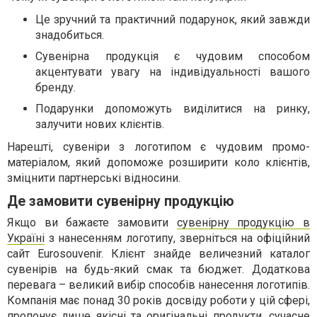
Це зручний та практичний подарунок, який завжди
знадобиться.
Сувенірна продукція є чудовим способом
акцентувати увагу на індивідуальності вашого
бренду.
Подарунки допоможуть виділитися на ринку,
залучити нових клієнтів.
Нарешті, сувеніри з логотипом є чудовим промо-
матеріалом, який допоможе розширити коло клієнтів,
зміцнити партнерські відносини.
Де замовити сувенірну продукцію
Якщо ви бажаєте замовити
сувенірну продукцію в
Україні
з нанесенням логотипу, зверніться на офіційний
сайт Eurosouvenir. Клієнт знайде величезний каталог
сувенірів на будь-який смак та бюджет. Додаткова
перевага – великий вибір способів нанесення логотипів.
Компанія має понад 30 років досвіду роботи у цій сфері,
пропонує лише якісні та оригінальні продукти, сучасне