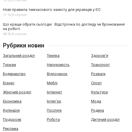
12:33,
8 серпня
Нові правила тимчасового захисту для українців у ЄС
11:16,
8 серпня
Що краще обрати сьогодні . Відстрочка по догляду чи бронювання
на роботі
08:35,
8 серпня
Рубрики новин
Загальний розділ
Техніка
Здоров'я
Туризм
Нерухомість
Транспорт
Будівництво
Відпочинок
Розваги
Бізнес
Меблі
Спорт
Жіночий розділ
Інтернет
Культура
Економіка
Інтер'єр
Мода
Кулінарія
Послуги
Родина
Подорожі
Робота
Дитячий розділ
Реклама