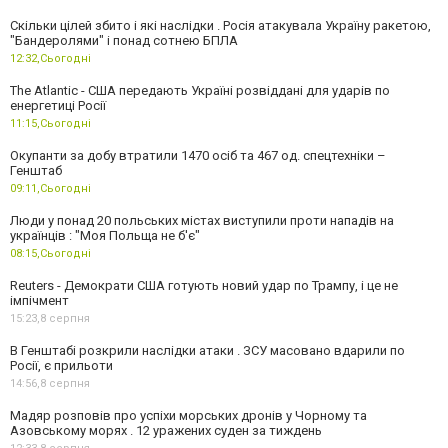
Скільки цілей збито і які наслідки . Росія атакувала Україну ракетою,
"Бандеролями" і понад сотнею БПЛА
12:32,
Сьогодні
The Atlantic - США передають Україні розвіддані для ударів по
енергетиці Росії
11:15,
Сьогодні
Окупанти за добу втратили 1470 осіб та 467 од. спецтехніки –
Генштаб
09:11,
Сьогодні
Люди у понад 20 польських містах виступили проти нападів на
українців : "Моя Польща не б'є"
08:15,
Сьогодні
Reuters - Демократи США готують новий удар по Трампу, і це не
імпічмент
15:23,
8 серпня
В Генштабі розкрили наслідки атаки . ЗСУ масовано вдарили по
Росії, є прильоти
14:56,
8 серпня
Мадяр розповів про успіхи морських дронів у Чорному та
Азовському морях . 12 уражених суден за тиждень