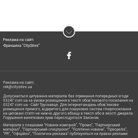
Реклама на сайті
Франшиза "CitySites"
Реклама на сайті:
rek@citysites.ua
Допускається цитування матеріалів без отримання попередньої згоди
03247.com.ua за умови розміщення в тексті обов'язкового посилання на
03247.com.ua - Сайт Трускавця. Для інтернет-видань обов'язкове
розміщення прямого, відкритого для пошукових систем гіперпосилання
на цитовані статті не нижче другого абзацу в тексті або в якості джерела.
Порушення виняткових прав переслідується Законом.
Матеріали з плашками "Новини компаній", "Промо", "Партнерський
матеріал", "Партнерський спецпроєкт", "Політичні новини", "Пресреліз",
"PR", "Офіційно", "Політична реклама" публікуються на правах реклами.