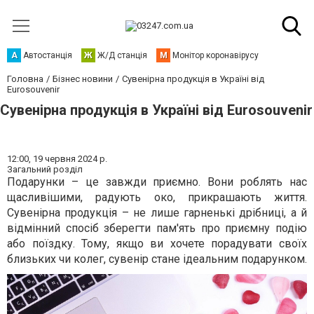
А
Автостанція
Ж
Ж/Д станція
М
Монітор коронавірусу
Головна
Бізнес новини
Сувенірна продукція в Україні від
Eurosouvenir
Сувенірна продукція в Україні від Eurosouvenir
12:00,
19 червня 2024 р.
Загальний розділ
Подарунки – це завжди приємно. Вони роблять нас
щасливішими, радують око, прикрашають життя.
Сувенірна продукція – не лише гарненькі дрібниці, а й
відмінний спосіб зберегти пам'ять про приємну подію
або поїздку. Тому, якщо ви хочете порадувати своїх
близьких чи колег, сувенір стане ідеальним подарунком.